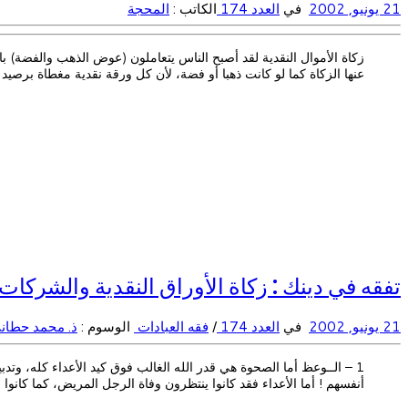
21 يونيو, 2002
في
العدد 174
الكاتب :
المحجة
زكاة الأموال النقدية لقد أصبح الناس يتعاملون (عوض الذهب والفضة) بالأ
عنها الزكاة كما لو كانت ذهبا أو فضة، لأن كل ورقة نقدية مغطاة برصيد 
تفقه في دينك : زكاة الأوراق النقدية والشركات 2/1
21 يونيو, 2002
في
العدد 174
/
فقه العبادات
الوسوم :
ذ. محمد حطان
أنفسهم ! أما الأعداء فقد كانوا ينتظرون وفاة الرجل المريض، كما كانوا 