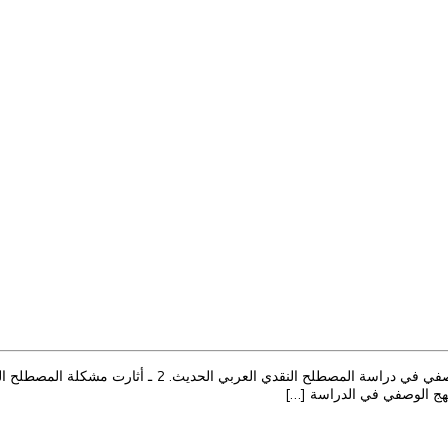
نتائج البحث ولعل أهم ما حققته هذه الدراسة أنها: 1 ـ جربت 