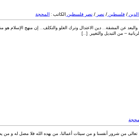
لدين
/
فلسطين
/
نصر
/
نصر فلسطين
الكاتب :
المحجة
 والبعد عن المشقة… دين الاعتدال وترك الغلو والتكلف… إن منهج الإسلام هو م
انية – من التبديل والتغيير. […]
محجة
 تعالى من شرور أنفسنا و من سيئات أعمالنا، من يهده الله فلا مضل له و من يضلل