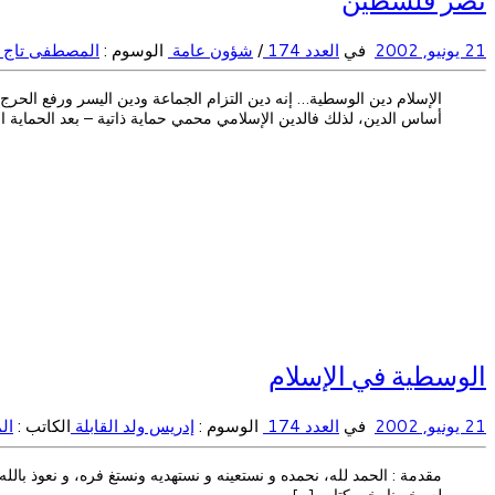
21 يونيو, 2002
في
العدد 174
/
شؤون عامة
الوسوم :
المصطفى تاج ا
الإسلام دين الوسطية… إنه دين التزام الجماعة ودين اليسر ورفع الحرج
أساس الدين، لذلك فالدين الإسلامي محمي حماية ذاتية – بعد الحماية الرب
الوسطية في الإسلام
21 يونيو, 2002
في
العدد 174
الوسوم :
إدريس ولد القابلة
الكاتب :
ال
مقدمة : الحمد لله، نحمده و نستعينه و نستهديه ونستغ فره، و نعوذ بالله
له، خصنا بخير كتاب […]