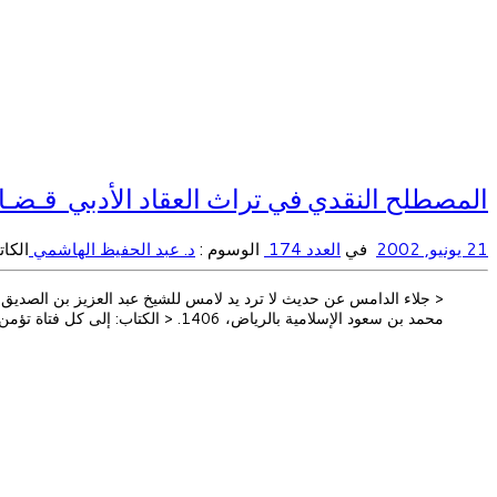
المصطلح النقدي في تراث العقاد الأدبي قـضـايـا 
21 يونيو, 2002
في
العدد 174
الوسوم :
د. عبد الحفيظ الهاشمي
الكا
< جلاء الدامس عن حديث لا ترد يد لامس للشيخ عبد العزيز بن الصديق ال
محمد بن سعود الإسلامية بالرياض، 1406. < الكتاب: إلى كل فتاة تؤمن بالله المؤلف: د. […]