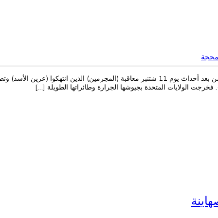
محجة
د. مصطفى السلاوي بعد أن قررت الولايات المتحدة الأمريكية الناهضة من بعد أحداث يوم 11 شتنبر معاقب
فخرجت الولايات المتحدة بجيوشها الجرارة وطائراتها الطويلة […]
هاينة