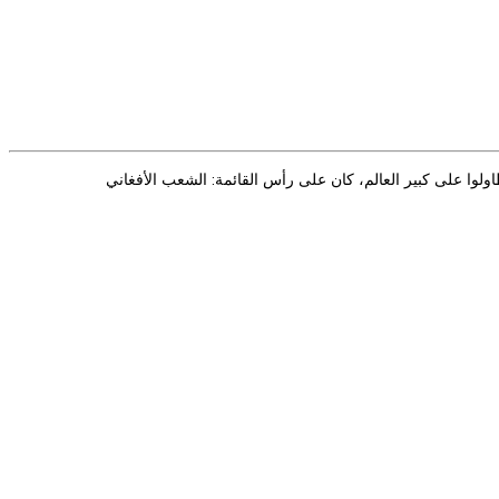
ة (المجرمين) الذين انتهكوا (عرين الأسد) وتطاولوا على كبير العالم، كان على رأس القائمة: الشعب الأفغاني