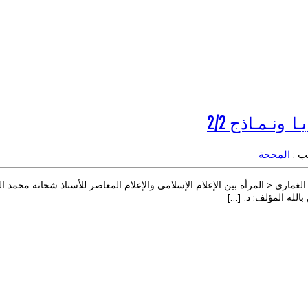
ونـمـاذج 2/2
تب :
المحجة
غماري < المرأة بين الإعلام الإسلامي والإعلام المعاصر للأستاذ شحاته محمد ا