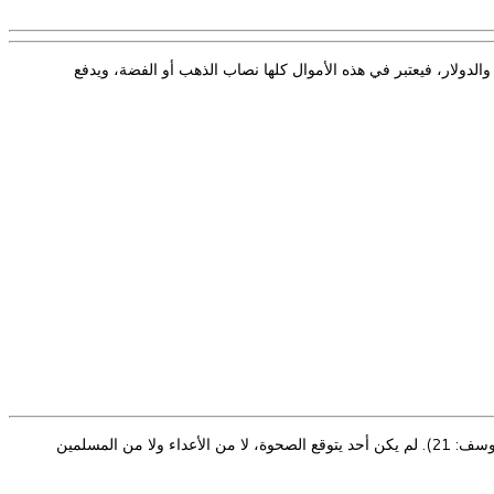
والدولار، فيعتبر في هذه الأموال كلها نصاب الذهب أو الفضة، ويدفع
1 – الــوعظ أما الصحوة هي قدر الله الغالب فوق كيد الأعداء كله، وتدبيرهم للقضاء على الإسلام: {والله غالب على أمره ولكن أكثر الناس لا يعلمون}(يوسف: 21). لم يكن أحد يتوقع الصحوة، لا من الأعداء ولا من المسلمين