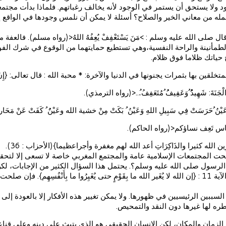
د ولا يستحق أن يستمر في الوجود لأنه يخالف رغباتهم. فلماذا بدأت مجتمعا
 من معاني الخير والصلاح؟ أسئلة لا يمكن أن نلمس وجودها في الواقع إلا إذ
ل صلى الله عليه وسلم : >مَنَ يَسْتَعْفِفْ يُعِفُهُ اللهُ<(رواه مسلم). فال
مأنينة والراحة النفسية،وهي تستطيع حمايتهما من الوقوع في شرك الفواحش 
ح حياتك ظلاما فوق ظلام.
ثمرات يجنونها في الدنيا والآخرة: * محبة الله : قال تعالى: {إِنَ اللَهَ يُحِبُ ال
نَةَ: شَهِيدُُُُ ُوَعَفِيفُُ ُمُتَعَفِفُ.ُ..<(رواه الترمذي).
 عَيْنُ ُحَرَسَتْ فِي سَبِيلِ اللهِ وَعَيْنُ ُ بَكَتْ مِنْ خشية الله وعَيْنُُ ُ كَفَتْ عَنْ 
اس تَعِف نساؤكم<(رواه الحاكم).
 الله كثيرا والذَاكِرَاتِ أعد الله لهم مغفرة وأجراعظيما}(الأحزاب : 36).
 المجتمعات الإسلامية عامة والمجتمع المغربي خاصة لا تسعى إلا لتحقي
ن الرسول صلى الله عليه وسلم؟. يحتمل هذا السؤال الكثير من الإجابات، لك
لأن الله سبحانه وتعالى قال في سورة الرعد الآية 11 : {إن الله لا يُغَير الله ما بِقَوْمٍ حتى يُغَيِ
 السببين الرئيسيين في ظهورها. ولا يمكن تغيير هذه الأفكار إلا بالعودة إلى
طره لها غيرها دون النقد والتمحيص.
ر الزمان والمكان، لكن الإنسان الحقيقي هو الذي يتبث على دينه وعلى قنا