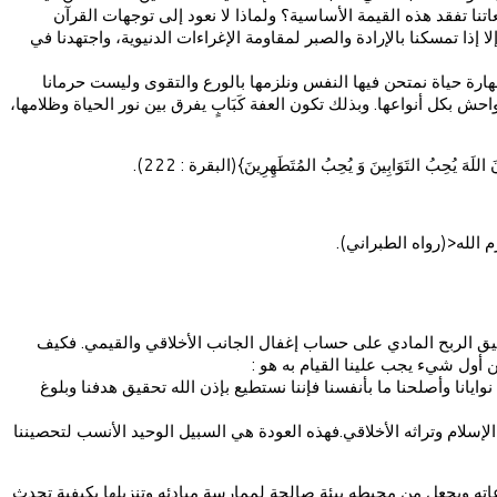
تنا تفقد هذه القيمة الأساسية؟ ولماذا لا نعود إلى توجهات القرآن
ا تمسكنا بالإرادة والصبر لمقاومة الإغراءات الدنيوية، واجتهدنا في
عفة مهارة حياة نمتحن فيها النفس ونلزمها بالورع والتقوى وليست حرمانا
بكل أنواعها. وبذلك تكون العفة كَبَابٍ يفرق بين نور الحياة وظلامها،
تَوَابِينَ وَ يُحِبُ المُتَطَهِرِينَ}(البقرة : 222).
مَحَارم الله<(رواه الطبراني).
ق الربح المادي على حساب إغفال الجانب الأخلاقي والقيمي. فكيف
ن أول شيء يجب علينا القيام به هو :
رُوا ما بِأَنْفُسِهِم}. فإن صلحت نوايانا وأصلحنا ما بأنفسنا فإننا نستطيع بإذن الله تحقيق هدفنا وبلوغ
 الإسلام وتراثه الأخلاقي.فهذه العودة هي السبيل الوحيد الأنسب لتحصيننا
عاته ويجعل من محيطه بيئة صالحة لممارسة مبادئه وتنزيلها بكيفية تحدث