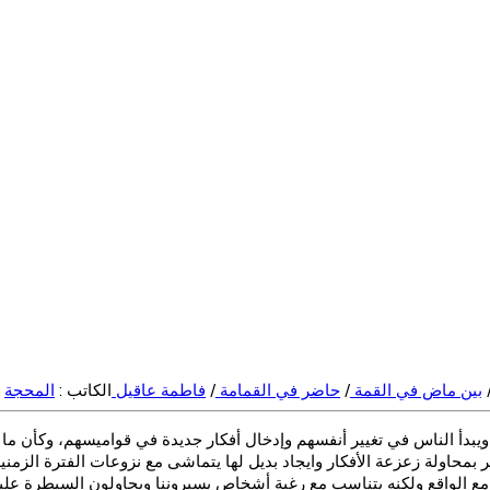
بين ماض في القمة
/
حاضر في القمامة
/
فاطمة عاقيل
الكاتب :
المحجة
دأ الناس في تغيير أنفسهم وإدخال أفكار جديدة في قواميسهم، وكأن ما يم
أمر بمحاولة زعزعة الأفكار وايجاد بديل لها يتماشى مع نزوعات الفترة الزمن
بدا مع الواقع ولكنه يتناسب مع رغبة أشخاص يسيروننا ويحاولون السيطرة ع