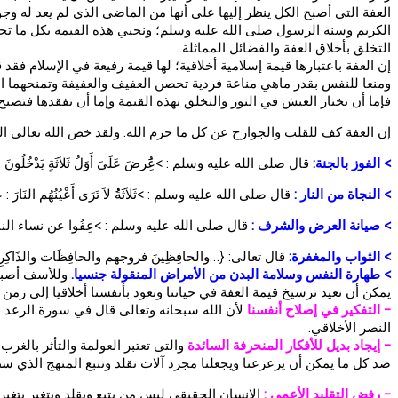
العفة التي أصبح الكل ينظر إليها على أنها من الماضي الذي لم يعد له وجو
الكريم وسنة الرسول صلى الله عليه وسلم؛ ونحيي هذه القيمة بكل ما تحمله
التخلق بأخلاق العفة والفضائل المماثلة.
إن العفة باعتبارها قيمة إسلامية أخلاقية؛ لها قيمة رفيعة في الإسلام فقد قا
ومنعا للنفس بقدر ماهي مناعة فردية تحصن العفيف والعفيفة وتمنحهما الط
فإما أن تختار العيش في النور والتخلق بهذه القيمة وإما أن تفقدها فتصب
إن العفة كف للقلب والجوارح عن كل ما حرم الله. ولقد خص الله تعالى المتخلقين بها ب
> الفوز بالجنة:
قال صلى الله عليه وسلم : >عََُِرضَ عَلَيَ أَوَلُ ثَلاَثَةٍ يَدْخُلُونَ الْجَ
> النجاة من النار :
قال صلى الله عليه وسلم : >ثَلاَثَةُُ لاَ تَرَى أَعْيُنُهُم النَارَ :
> صيانة العرض والشرف :
قال صلى الله عليه وسلم : >عِفُوا عن نساء الن
> الثواب والمغفرة:
قال تعالى: {…والحافِظِينَ فروجهم والحافِظَات والذَاكِرِين
> طهارة النفس وسلامة البدن من الأمراض المنقولة جنسيا.
وللأسف أصبحت
يمكن أن نعيد ترسيخ قيمة العفة في حياتنا ونعود بأنفسنا أخلاقيا إلى زم
- التفكير في إصلاح أنفسنا
النصر الأخلاقي.
- إيجاد بديل للأفكار المنحرفة السائدة
والتى تعتبر العولمة والتأثر بالغرب
ضد كل ما يمكن أن يزعزعنا ويجعلنا مجرد آلات تقلد وتتبع المنهج الذي س
- رفض التقليد الأعمى :
الإنسان الحقيقي ليس من يتبع ويقلد ويتغير بتغي