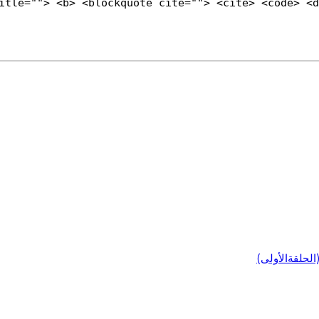
title=""> <b> <blockquote cite=""> <cite> <code> <
لحلقةالأولى)