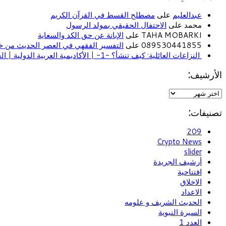
عبدالعليم
على
مصطلح القسط في القرآن الكريم
محمد على
الاحتفال الحقيقي بمولد الرسول
TAHA MOBARKI على
الإبانة عن حق الكد والسعاية
089530441855 على
التفسير الفقهي في العصر الحديث من خل
النزاعات العائلية: كيف تنشأ؟ -1- | الأكاديمية العربية الدولية | الحياة الأسرية
الأرشيف:
تصنيفات:
209
Crypto News
slider
أرشيف الجريدة
افتتاحية
الاخلاق
الاعداد
الحديث الشريف و علومه
السيرة النبوية
العدد 1