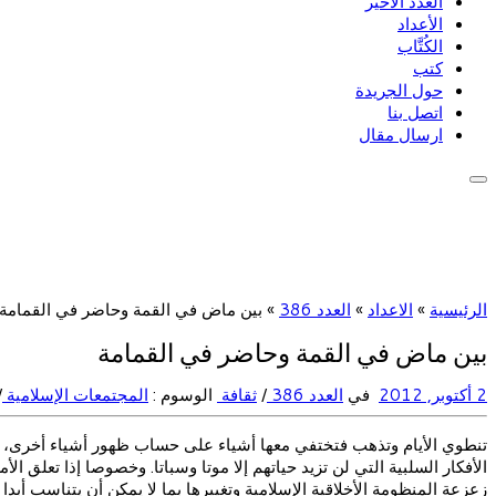
العدد الأخير
الأعداد
الكُتَّاب
كتب
حول الجريدة
اتصل بنا
ارسال مقال
الرئيسية
»
الاعداد
»
العدد 386
»
بين ماض في القمة وحاضر في القمامة
بين ماض في القمة وحاضر في القمامة
2 أكتوبر, 2012
في
العدد 386
/
ثقافة
الوسوم :
المجتمعات الإسلامية
/
تنطوي الأيام وتذهب فتختفي معها أشياء على حساب ظهور أشياء أخرى، ويب
الأفكار السلبية التي لن تزيد حياتهم إلا موتا وسباتا. وخصوصا إذا تعلق ال
زعزعة المنظومة الأخلاقية الإسلامية وتغييرها بما لا يمكن أن يتناسب أ