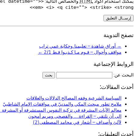
يمكنك استخدام أكواد
HTML
والخصائص التالية:
del datetime="">
<em> <i> <q cite=""> <strike> <strong>
تصفح التدوينة
→
أوراق شاهدة – تعليمنا..وحكاية عمي تراب
مواقف وأحوال – قـوم مـا كـذبـوا قـط 2/1
←
الروابط الإجتماعية
البحث عن:
أحدث المقالات:
السياسة الشرعية وفقه المصالح الدلالات والعلاقات
ملامح تطور مبحث المكي والمدنيّ في موافقات الإمام الشاطبيّ
معالم الآيات المشرقة في تزكية النفوس المستشرفة أو المشرفة (ا
إلى أن نلتقي – القراءة….. والفصحى ومريم أمجون
لآلئ وأصداف – أشعار في محامد المصطفى(2)
أحدث التعليقات: