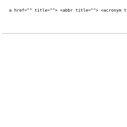
<a href="" title=""> <abbr title=""> <acronym 