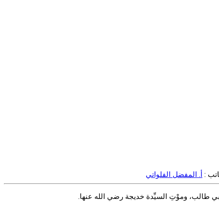
اتب :
أ. المفضل الفلواتي
ِ أبي طالب، وموْتِ السيِّدة خديجة رضي الله عنها.