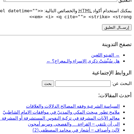
التعليق
يمكنك استخدام أكواد
HTML
والخصائص التالية:
del datetime="">
<em> <i> <q cite=""> <strike> <strong>
تصفح التدوينة
→
الفيتو اللعين
هل سُيِّسَتْ ذكرى الإسراء والـمعراج؟
←
الروابط الإجتماعية
البحث عن:
أحدث المقالات:
السياسة الشرعية وفقه المصالح الدلالات والعلاقات
ملامح تطور مبحث المكي والمدنيّ في موافقات الإمام الشاطبيّ
معالم الآيات المشرقة في تزكية النفوس المستشرفة أو المشرفة (ا
إلى أن نلتقي – القراءة….. والفصحى ومريم أمجون
لآلئ وأصداف – أشعار في محامد المصطفى(2)