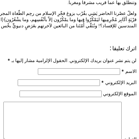
وتنطلق بها عما قريب مشرقا ومغربا.
المندسين للإفساد؟! ونُنَقِّي أُمّتَنا من البائعين لآخرتهم بعَرَضٍ دنيويٍّ بخْس
اترك تعليقا :
لن يتم نشر عنوان بريدك الإلكتروني. الحقول الإلزامية مشار إليها بـ
*
الاسم
*
البريد الإلكتروني
*
الموقع الإلكتروني