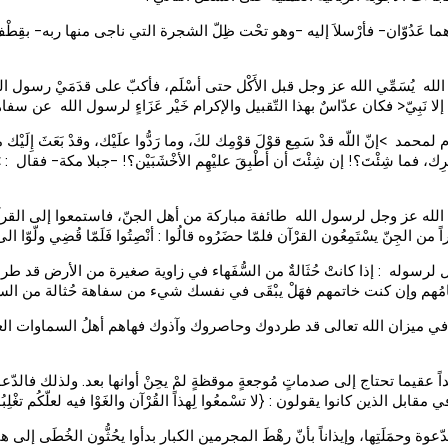
عة -وهما عَدُوّان- فأرْسلاَ إليه -وهو تحْت ظِلّ الشجرة التي ناجى منها ربه- ب
ُسَمِّي الله عز وجل قبل الأَكْل حتى أسْلَم، فأكبّ على قدَمَيْ رسول الله يُقَبِّلُ
يعْلَمُه إلا نَبِيّ< فكان عدّاسٌ بهذا التّقبيل والإكرام خَيْر عَزَاءٍ لرسول الله ع
إنّ اللّه قدْ سَمِع قوْلَ قوْمِك لكَ، وما رَدُّوا علَيْك، وقدْ بَعَثَ إِلَيْك م
ك، فما شِئْتَ؟! إن شِئْتَ أن أطْبِقَ عليْهِم الأخْشَبَيْن؟! -جبلا مكة- فقال : >بَلْ أر
َث الله عز وجل لرسول الله طائفة مباركة من أهل الجنّ، فاستمعوا إلى القر
ّ يسْتَمِعُون القرْآن فلمّا حضَرُوه قالُوا : أنْصِتُوا فَلَمّا قُضِي ولّوّا الى قوْمِهِ
جل لرسوله : إذا كانتْ حُثَالةٌ من السُّفَهاء في زاوية صغيرة من الأرض قد طر
ك إمامُهم وإن كنت خاتمهم فهَلْ يبْقَى في نفسك شيء من سفاهة حُثالة من الس
َ في ميزان الله تعالى قد طردوك وحاصروك وآذوك فهاهم أهلُ السماوات العلا
 عقيما تحتاج إلى صدماتٍ مُوجعةٍ موقظةٍ لمْ يحِنْ أوانها بعد. ولذلك فالدّعو
 الذين كانوا يقولون : {لا تسْمعُوا لِهذاً القُرْآن والغَوْا فيه لعلّكُم تغْلِبُو
ب للدّعوة وحمَلَتِها، وإيذاناً بأنّ رهْطَ المجرمين الكبار بدأوا يحُثُّون الخُطَى