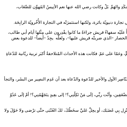
 والهَمِّ. بَلْ وكانت رضي الله عنها نعم الأنِيسُ المُهوِّن للصِّعَاب،
رة دنيويّة بائرة، ولكنها استثمرَتْه في التجارة الأُخْرويّة الرابِحَة.
أَ علَيْه سفهاءُ قريش جراءَةً ما كانوا يقْدِرون على مِثْلها أيام أبي طالب،
 الحصار -الذي ضربتْه قريش عليها-، ولعلَّه يجِدُ -أيضاً- للدعوة بعض
، وغمّا على غمّ. فكانت هذه الأحداث المُتلاحقةُ أكبَر تربية ربّانية للدّعاةِ
نّاصِر الأول والأخير للدّعوة والدّعاة بعد أن عَدِم النصِير من البشَر، والتجأ
ين، وأنْت ربِّي، إلَى مَنْ تَكِلُنِي؟! إلى بعِيدٍ يتَجَهَّمُنِي؟! أمْ إلَى عَدُوّ
 تُنْزِل بِي غَضَبَك، أو يحِلَّ عَليَّ سخَطُكَ، لكَ العُتْبَى حتَّى ترْضى ولا حَوْلَ ولا