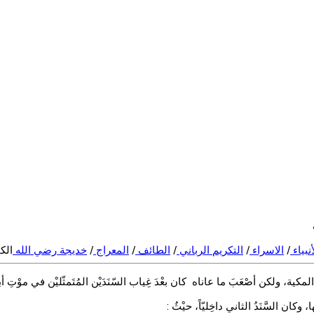
أنبياء
/
الاسراء
/
التكريم الرباني
/
الطائف
/
المعراج
/
خديجة رضي الله
الك
ية، ولكن أصْعَبَ ما عاناه كان بعْدَ غِياب السّنَدَيْن المُتَمثّليْن في موْت
ان السَّنَدُ الثاني داخِليّاً، حيْثُ :