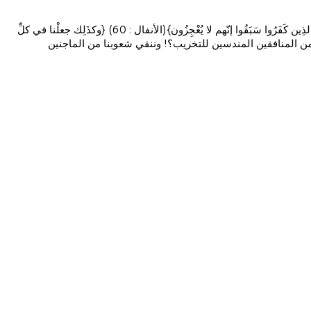
ولعلّ عصْرنا الحاضر يَشِي بقُرْب بزوغ فجْرِ الإسلام من رحِم الطّغاة المجرمين الذين بلغوا قمّة الطغيان ولم يبْق لهم إلا التردِّي والهبوط {ولا تحْسِبَنّ الذِين كَفَرُوا سَبَقُوا إنّهم لا يُعْجِزُون}(الأنفال : 60) {وكذَلِك جعلْنا في كلِّ
 نقرأ هذه المكرمات الربّانية قراءة ربانية لننقي صفوفنا من المنافقين المندسين للتخريب؟! وننقي شعوبنا من الماجنين