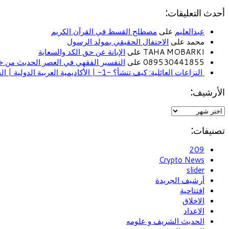
أحدث التعليقات:
عبدالعليم
على
مصطلح القسط في القرآن الكريم
محمد على
الاحتفال الحقيقي بمولد الرسول
TAHA MOBARKI على
الإبانة عن حق الكد والسعاية
089530441855 على
التفسير الفقهي في العصر الحديث من خل
النزاعات العائلية: كيف تنشأ؟ -1- | الأكاديمية العربية الدولية | الحياة الأسرية
الأرشيف:
تصنيفات:
209
Crypto News
slider
أرشيف الجريدة
افتتاحية
الاخلاق
الاعداد
الحديث الشريف و علومه