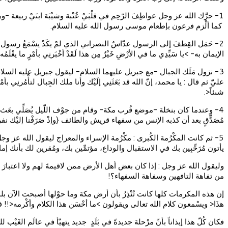
1- حرَّك الله عز وجل عواطِفَ الرّحِم في قلْبَيْ عُتْبة وشيْبَة ابنَيْ ربي
كما ألْزم فرعون بإطعام موسى رسول الله عليه السلام.
2- حَمَل القِطفَ إلى الرسول عدّاسٌ النصراني الذي لمْ يكَدْ يسْمَعُ رسول الله ي
الإيمان به- >يا سَيِّدِي ما في الأرْضِ خَيْرٌ مِن هذا لَقَدْ أخْبَرنِي بأمْرٍ ما 
3- نزول مَلَك الجبال -مع جبريل عليهما السلام- ليقول جبريل عليه السلام لمحمد >
عليّ ثم قال : يا محمد، إنّ الله قد بَعَثَنِي إلَيْك وأنا ملك الجِبال لتأْمُرنِي بأمْرِ
شىئاً<.
4- وعندما كان بنخلة -موضع قُرب مكة- وقام من جوْف اللّيل يُصَلِّي بع
مُصَدٍّقٍ بعد أن كذبه الإنس من سفهاء قريش والطائف {وإذْ صَرَفْنا إليْك نفراً من الجِن
5- ثم كانت المكْرُمة الكُبرى : مكْرُمة الإسراء والمعراج ليقول الله عز و
يأتون مُرَحِّبِين بك في الاستقبال والوداع، مؤتمِّين بك، ومُقرين لك بأن
وليقول الله عز وجل : إذا كان بعض أهل الأرض ممن لاقيمةَ لهم ولا اعتبار
من تفاهة التافهين وسفاهة السفهاء؟!
إن هذه المكرمات كلها كانت تُنْذِرُ بأن أرض مكة وما حوْلها أصبحت الآن بلداً
هذَا< ويسْمعون كلام الله تعالى ويقولون >ما أحْسَن هذا الكلام وأكْرمه<!! في مقابل
فكان كُلّ هذا إيذاناً بأنّ مرْحلة جديدةً في بَلَدٍ جديد يتهيّأ في عالَم الغَيْ