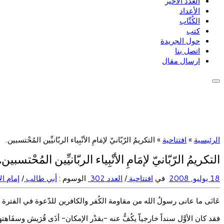
العدد الأخير
الأعداد
الكُتَّاب
كتب
حول الجريدة
اتصل بنا
ارسال مقال
الرئيسية
»
افتتاحية
»
التكريمُ الرّبّانيّ لإمَامِ الأنْبِياء الربّانيِّين المُحْتسبين.
التكريمُ الرّبّانيّ لإمَامِ الأنْبِياء الربّانيِّين المُحْتسبين.
18 يوليو, 2008
في
افتتاحية
/
العدد 302
الوسوم :
أبي طالب
/
إمام ال
عَانَى ما عانى رسولُ الله من مقاومة الكُفر والكافرين للدّعوة في الفترة المك
فقد كان الأوَّل سنداً خارجياّ يكُفُّ عنه -بقدْر الإمكان- أذَى قُرَيش وسفَاهتها، وك