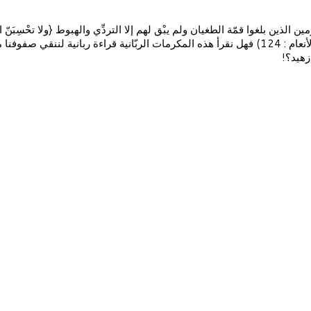
قرْيَةٍ أكَابِر مُجْرِمِيها ليَمْكُرُوا فِيها وما يمْكُرُون إلاّ بأنْفُسِهم، وما يشْعُرُون}(الأنعام : 124) فهل
 زهيد؟!