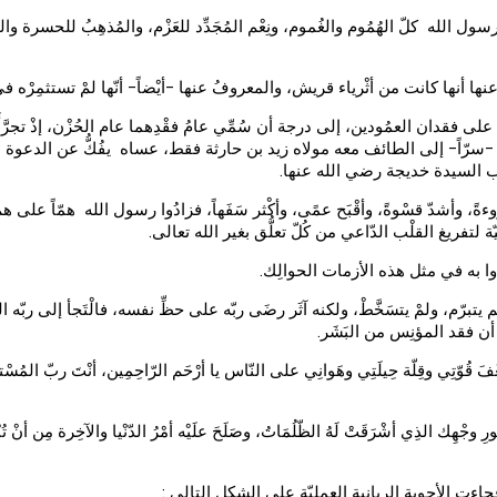
له كلّ الهُمُوم والغُموم، ونِعْم المُجَدِّد للعَزْم، والمُذهِبُ للحسرة والنكَدِ
ا أنها كانت من أثْرياء قريش، والمعروفُ عنها -أيْضاً- أنّها لمْ تستثمِرْه في تجا
ول على فقدان العمُودين، إلى درجة أن سُمِّي عامُ فقْدِهما عام الحُزْن، إذْ تجرَّ
فخرجَ -سرّاً- إلى الطائف معه مولاه زيد بن حارثة فقط، عساه يفُكُّ عن الدعوة
غياب السيدة خديجة رضي الله عنها.
ةً، وأشدّ قسْوةً، وأقْبَح عمًى، وأكْثر سَفَهاً، فزادُوا رسول الله همّاً على همٍّ
 لتفريغ القلْب الدّاعي من كُلّ تعلُّق بغير الله تعالى.
َدُوا به في مثل هذه الأزمات الحوالِك.
يتبرّم، ولمْ يتسَخَّطْ، ولكنه آثَر رضَى ربّه على حظِّ نفسه، فالْتَجأ إلى ربّه ال
د أن فقد المؤنِس من البَشَر.
ُوّتِي وقِلّة حِيلَتِي وهَوانِي على النّاس يا أرْحَم الرّاحِمِين، أنْتَ ربّ المُسْتضّعَفِ
ُورِ وجْهِك الذِي أشْرَقَتْ لَهُ الظّلُمَاتُ، وصَلَحَ علَيْه أمْرُ الدّنْيا والآخِرة مِن أنْ
جاءت الأجوبة الربانية العمليّة على الشكل التالي :