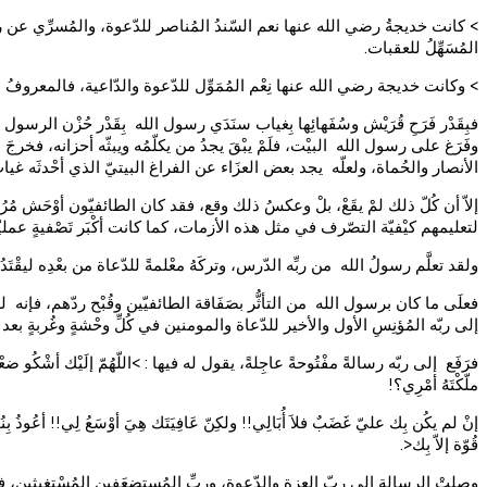
> كانت خديجةُ رضي الله عنها نعم السّندُ المُناصر للدّعوة، والمُسرِّي عن رسول ال
المُسَهِّلُ للعقبات.
> وكانت خديجة رضي الله عنها نِعْم المُمَوِّل للدّعوة والدّاعية، فالمعروفُ عنه
فبِقَدْر فَرَحِ قُرَيْش وسُفَهائِها بِغياب سنَدَي رسول الله بِقَدْر حُزْن الرس
وفَرَغ على رسول الله البيْت، فلَمْ يبْقَ يجدُ من يكلّمُه ويبثّه أحزانه، 
الأنصار والحُماة، ولعلّه يجد بعض العزَاء عن الفراغ البيتيّ الذي أحْدثَه 
إلاّ أن كُلّ ذلك لمْ يقَعْ، بلْ وعكسُ ذلك وقع، فقد كان الطائفيّون أوْحَش مُرُوء
لتعليمهم كيْفيّة التصّرف في مثل هذه الأزمات، كما كانت أكْبَر تَصْفيةٍ عمليّة
ولقد تعلَّم رسولُ الله من ربِّه الدّرس، وتركَهُ معْلمةً للدّعاة من بعْدِه ليقْت
فعلَى ما كان برسول الله من التأثُّر بصَفَاقة الطائفيّين وقُبْح ردّهم، فإنه لم 
إلى ربّه المُؤنِسِ الأول والأخير للدّعاة والمومنين في كُلِّ وحْشةٍ وغُربةٍ بع
فرَفَع إلى ربّه رسالةً مفْتُوحةً عاجِلةً، يقول له فيها : >اللّهُمّ إلَيْك أشْكُو ضعْفَ ق
ملّكْتَهُ أمْرِي؟!
إنْ لم يكُن بِك عليّ غَضَبٌ فلاَ أُبَالِي!! ولكِنّ عَافِيَتَك هِيَ أوْسَعُ لِي!! أعُوذُ بِن
قُوّة إلاّ بِك<.
وصلتْ الرسالة إلى ربّ العزة والدّعوة، وربِّ المُستضعَفِين المُسْتغيثين، ف