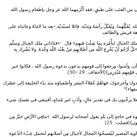
قِطْفِ من العنَب على طبقٍ، فقد ألْزَمهما الله عز وجل بإطعام رسول الله
هما، ويُقَبِّلُ رأسَهُ ويَدَيْه، قائلا لسيّديْه -بعد ما لامَاهُ وعاتباه على
ن سفاهة قريش والطائف.
لك الجبَال لتأْمُره بِما شِئْتَ فِيهِم< قال : >فنَادَاني ملك الجِبال وسلّم
ْجُو أنْ يُخْرِجَ اللّه من أصْلابِهِم مَنْ يعْبُد اللّه وحْدهُ ولا يُشْرِك بِه
آن، وآمنوا، ورجعوا إلى قومهم يدعون بدعوة رسول الله ، فكانوا خير
م مُنْذِرِين}(الأحقاف : 29 -30).
دوك وأخرجوك، فهاهُمْ عُقَلاءُ البشر وأصْفياؤه منذ بدْء الخليقة إلى عصْرك
فهاء؟!
 يرحِّبون بك في تقدير عالٍ، وأدَبٍ غير مُتناهٍ، أفيبقى في نفسك شيء
ة في حاجةٍ إلى بَلَدٍ يقول أصحابه لرسول الله >مافِي الأرْضِ خيْرٌ مِن
ن}(فصلت : 25).
 إلى هاوية المصير ليُفسحُوا المجال لأجيال مِن أصلابهم لتحمل عِبْء الدّعوة