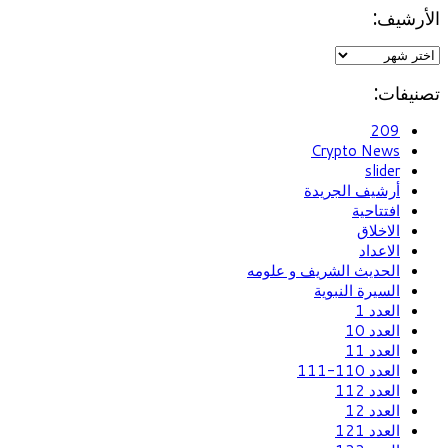
الأرشيف:
تصنيفات:
209
Crypto News
slider
أرشيف الجريدة
افتتاحية
الاخلاق
الاعداد
الحديث الشريف و علومه
السيرة النبوية
العدد 1
العدد 10
العدد 11
العدد 110-111
العدد 112
العدد 12
العدد 121