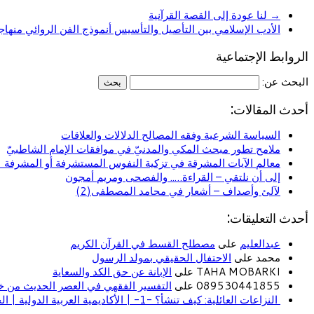
→
لنا عودة إلى القصة القرآنية
الأدب الإسلامي بين التأصيل والتأسيس أنموذج الفن الروائي منهاج
الروابط الإجتماعية
البحث عن:
أحدث المقالات:
السياسة الشرعية وفقه المصالح الدلالات والعلاقات
ملامح تطور مبحث المكي والمدنيّ في موافقات الإمام الشاطبيّ
معالم الآيات المشرقة في تزكية النفوس المستشرفة أو المشرفة (ا
إلى أن نلتقي – القراءة….. والفصحى ومريم أمجون
لآلئ وأصداف – أشعار في محامد المصطفى(2)
أحدث التعليقات:
عبدالعليم
على
مصطلح القسط في القرآن الكريم
محمد على
الاحتفال الحقيقي بمولد الرسول
TAHA MOBARKI على
الإبانة عن حق الكد والسعاية
089530441855 على
التفسير الفقهي في العصر الحديث من خل
النزاعات العائلية: كيف تنشأ؟ -1- | الأكاديمية العربية الدولية | الحياة الأسرية