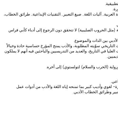
طبيقية.
رة.
ية.. آليات اللغة.. صيغ التعبير.. التقنيات الإبداعية.. طرائق الخطاب،
.
ة (مثل الحروب الصليبية) لا تتحقق دون الرجوع إلى أدباء كأبي فراس
لأدبي بين الذات والموضوع.
التاريخي سوّيته المطلوبة، والأدب يمنح المؤرخ حساسية حادة وخيالاً
ليا في التاريخ، والعديد من التدريسيين والباحثين فيه أنهم لا يملكون
يميين.
رواية (الحرب والسلام) لتولستوي) إلى آخره.
اعي.
رة- لغوي وأديب كبير بما تمنحه إياه اللغة والأدب من أدوات عمل
عبير وطرائق الخطاب الأدبي.