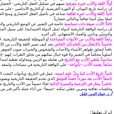
أولاً: اللغة والأدب
خبرة معرفية
تسهم في تشكيل الفعل التاريخي- الحضاري، 
إن دراسة تاريخ اليونان، أو الثورة الفرنسية، أو التاريخ الأندلسي -على س
ثانياً: اللغة والأدب خبرة ثقافية
تساعد في تأصيل الفعل الحضاري ومنح الحضارا
لممّا يميّز أمتنا ثقافياً وبالتالي حضارياً.
ثالثاً: الأدب صيغة ذات حساسية
خاصة في التعبير عن الوضع التاريخي وال
إن دراسة الواقعة التاريخية كدولة (مثل الدولة الحمدانية) على سبيل الم
والمتنبّي ودانتي والعماد الأصفهاني.. إلى آخره.
رابعاً: اللغة والأدب من الأدوات المساعدة
أو الموصّلة للحقيقة التاريخية، 
خامساً: بالانتقال من العام إلى الخاص
نجد كيف تصير اللغة والأدب من الأ
نافذاً لتجاوز ظواهر الأشياء والأحداث والشخوص والخبرات صوب الجوهر والم
أسلوباً محكماً في التعبير ولا قوة خيال تمكنهم من تجاوز الثغرات. إنهم -إ
سادساً: يلتقي الأدب مع التاريخ
في تعامله مع الزمن ومحاولة تغطية امتداد
سابعاً: يعتمد الأدب -بأنواعه-
على الواقعة التاريخية في مساحات واسعة من
ثامناً: تاريخ الأدب كما يدلّ عليه اسمه،
عمل في التاريخ، وبأدوات البحث التا
تاسعاً: الأدب يعد مورداً خصباً للتوثيق
الذي يخدم الحقيقة التاريخية ويصون
عاشراً: يمثل فن الترجمة والسيرة الذاتية
لقاءً حميماً بين الأدب والتاريخ
وخلفيات ثقافية وتمرين عقلي تمكنه -جميعاً- من أداء عمله بأكبر قدر من ا
أ. د. عماد الدين خليل
اترك تعليقا :