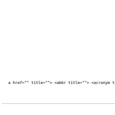
<a href="" title=""> <abbr title=""> <acronym 