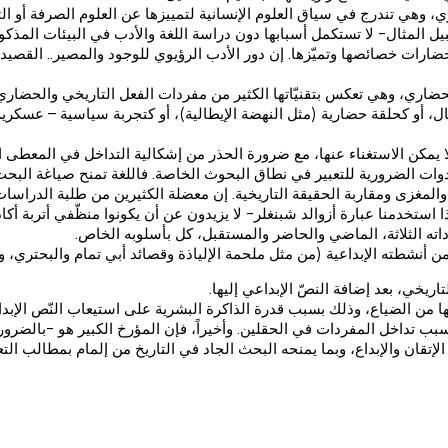
وهي تندرج في سياق العلوم الإنسانية لتمييزها عن العلوم الصرفة أو الت
بيل المثال- لا تستكمل أسبابها دون دراسة اللغة والأدب في البيئات المذكو
ت خصائصها وتميّزها. إن دور الأدب الرؤيوي للوجود والمصير.. القصيدة العرب
حضاري، وهي تعكس بتقنيّاتها الكثير من مفردات الفعل التاريخي والحضاري
ثال، أو كحلقة حضارية (مثل النهضة الإيطالية)، أو كتجربة سياسية – عسكري
لا يمكن الاستغناء عنها، مع ضرورة الحذر من إشكالية التداخل في المعطى ا
دوات الضرورية للتعبير في نطاق البحوث الخاصة. فاللغة تمنح صياغة البحث 
غزى ومقاربة الحقيقة التاريخية. إن معضلة الكثيرين من طلبة الدراسات الع
ذا استخدمنا عبارة أزوالد شبنغلر- لا يزيدون عن أن يكونوا منظّفي أتربة أكاد
اته الثلاثة، الماضي والحاضر والمستقبل، كل بأسلوبه الخاص.
 أنشطته الإبداعية (من مثل ملحمة الإلياذة وقصائد أبي تمام والبحتري، و
ريخي، بعد إضافة النصّ الإبداعي إليها.
ها من الضياع، وذلك بسبب قدرة الذاكرة البشرية على استيعاب النّص الإبد
 بسبب تداخل المفردات في الحقلين. وأخيراً، فإن المؤرخ الكبير هو -بالضرو
لإتقان والإبداع، وبما يمنحه البحث الجاد في التاريخ من إلمام بمطالب الت