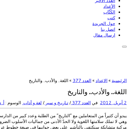
العدد الأخير
الأعداد
الكُتَّاب
كتب
حول الجريدة
اتصل بنا
ارسال مقال
الرئيسية
»
الاعداد
»
العدد 377
»
اللغة.. والأدب.. والتاريخ
اللغة.. والأدب.. والتاريخ
2 أبريل, 2012
في
العدد 377
/
تـاريـخ و سير
/
لغة و آداب
الوسوم :
أ. 
يبدو أن كثيراً من المتعاملين مع “التاريخ” من الطلبة وعدد كبير من الدار
وهي لا تملك سلامتها اللغوية ولا الحدّ الأدنى من جماليات الأسلوب الضرو
مركبة متشابكة سنكتفي بالتأشير على بعض جوانبها في صيغة خطوط عريضة