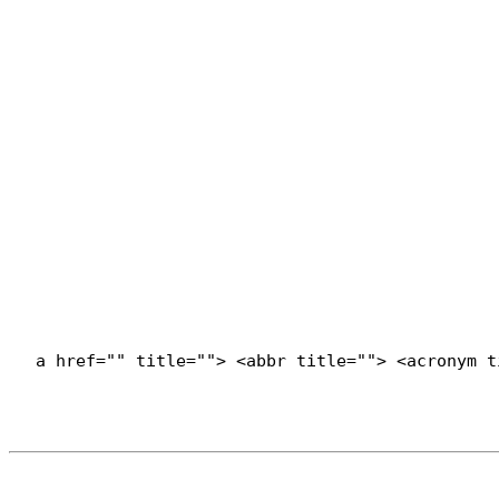
<a href="" title=""> <abbr title=""> <acronym 