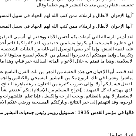
تحقيقه، فقام رئيس معيات التبشير فيهم خطيبا وقال :
“أيها الإخوان الأبطال والزملاء، ممن كتب الله لهم الجهاد في سبيل المسي
“أيها الإخوان الأبطال والزملاء، ممن كتب الله لهم الجهاد في سبيل المسي
لقد أديتم الرسالة التي أنيطت بكم أحسن الأداء ووفقتم لها أسمى التوفي
في حظيرة المسيحية لم يكونوا مسلمين حقيقيين، لقد كانوا كما قلتم أحد ث
عليه لقمة العيش، وإما آخر يبغي الوصول إلى غاية من الغايات الشخصية و
وتكريما ـ وإنما مهمتكم أن تخرجوا المسلم من الإسلام ليصبح مخلوقا لا صلة
الاسلامية، وهذا ما قمتم به خلال الأعوام المائة السالفة خير قيام، وهذا 
لقد قبضنا أيها الإخوان في هذه الحقبة من الدهر من ثلث القرن التاسع ع
مباشرا. ونشرنا في تلك الربوع مكامن التبشير المسيحي والكنائس والجمعيا
الفضل فيه إليكم أولا، وإلى ضروب كثيرة من التعاون بارعة باهرة النتائج
الذي مهدتم له كل التمهيد : (إخراج المسلم من الإسلام) إنكم أعددتم نشأ 
الاستعمار لا يهتم بالعظائم، ويحب الراحة والكسل، فإذا تعلم فللشهوا
الوجوه، وقد انتهيتم إلى خير النتائج، وباركتكم المسيحية ورضي عنكم ا
قالها في مؤتمر القدس 1935 : صموئيل زويمر رئيس جمعيات التبشير من كتاب جذور البلاء ص 275-276
اترك تعليقا :