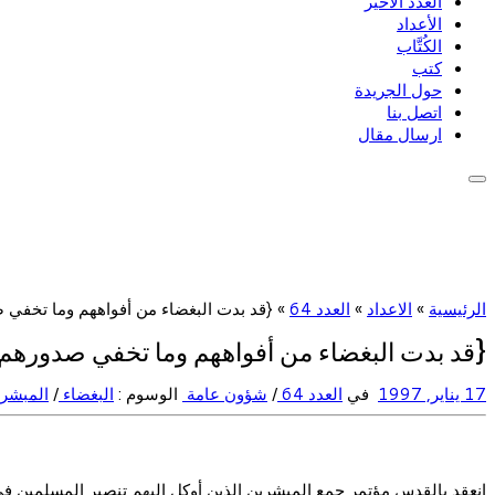
العدد الأخير
الأعداد
الكُتَّاب
كتب
حول الجريدة
اتصل بنا
ارسال مقال
الرئيسية
»
الاعداد
»
العدد 64
»
{قد بدت البغضاء من أفواههم وما تخفي 
{قد بدت البغضاء من أفواههم وما تخفي صدورهم 
17 يناير, 1997
في
العدد 64
/
شؤون عامة
الوسوم :
البغضاء
/
المبشر
انعقد بالقدس مؤتمر جمع المبشرين الذين أوكل إليهم تنصير المسلمين في