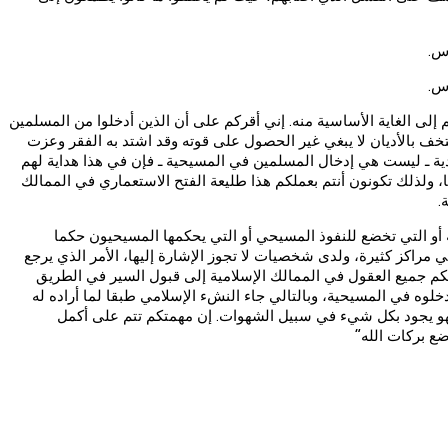
دس.
دس.
إلى الغاية الأساسية منه. إني أقركم على أن الذين أدخلوا من المسلمين
ستخف بالأديان لا يبغي غير الحصول على قوته وقد اشتد به الفقر وعزت
مدية ـ ليست هي إدخال المسلمين في المسيحية ـ فإن في هذا هداية لهم
تها، ولذلك تكونون أنتم بعملكم هذا طليعة الفتح الاستعماري في الممالك
.
ة أو التي تخضع للنفوذ المسيحي أو التي يحكمها المسيحيون حكما
 مراكز كثيرة، ولدى شخصيات لا تجوز الإشارة إليها، الأمر الذي يرجع
ئلكم جميع العقول في الممالك الإسلامية إلى قبول السير في الطريق
تدخلوه في المسيحية، وبالتالي جاء النشء الإسلامي طبقا لما أراده له
 فهو يجود بكل شيء في سبيل الشهوات. إن مهمتكم تتم على أكمل
ع بركات الله”