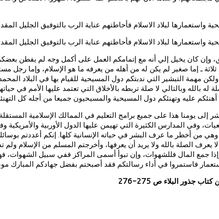
حية واستعمارها لبلاد الاسلام فأحاطتهم عناية الرب بالتوفيق الجليل المق
حية واستعمارها لبلاد الاسلام فأحاطتهم عناية الرب بالتوفيق الجليل المق
ق، وإن كان يخيل إلي أنه مع إتمامكم العمل على أكمل وجه لم يفطن بعضكم 
لاثة ـ إما صغير لم يكن له من أهله من يعرفه ما هو الإسلام، وإما رجل م
لكن مهمة التبشير التي ندبتكم دول المسيحية للقيام بها في البلاد المح
 له بالله وبالتالي لا صلة تربطه بالأخلاق التي تعتمد عليها الأمم في حيا
ما أهنئكم عليه وتهنئكم دول المسيحية والمسيحيون جميعا من أجله كل التهنئة
شر إلى يومنا هذا على جميع برامج التعليم في الممالك الإسلامية المستقل
ت، وفي المدارس الكثيرة التي تهيمن عليها الدول الأوربية والأمريكية وفي
، وهي من أخطر ما عرف البشر في حياته الإنسانية كلها. إنكم أعددتم بوسا
لا يعرف الصلة بالله ولا يريد أن يعرفها، وأخرجتم المسلم من الإسلام ولم 
ت وإذا جمع المال فللشهوات، وإن تبوأ أسمى المراكز ففي سبيل الشهوات،
لاستعمار فاستمروا في أداء رسالتكم فقد أصبحتم بفضل جهادكم المبارك موض