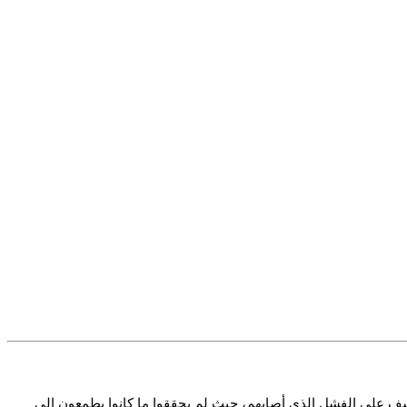
أسف على الفشل الذي أصابهم، حيث لم يحققوا ما كانوا يطمعون إلى