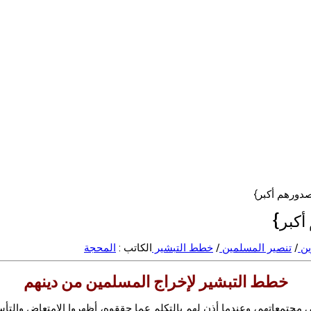
صدورهم أكبر}
أكبر}
ين
/
تنصير المسلمين
/
خطط التبشير
الكاتب :
المحجة
خطط التبشير لإخراج المسلمين من دينهم
 مجتمعاتهم، وعندما أذن لهم بالتكلم عما حققوه، أظهروا الامتعاض والت