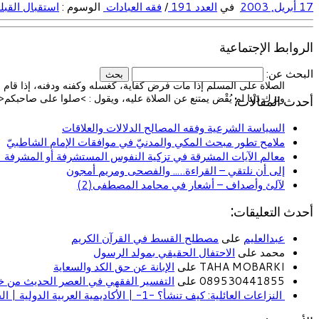
17 أبريل, 2003
في
العدد 191
/
فقه العبادات
الوسوم :
استقبال القبل
الروابط الإجتماعية
البحث عن:
الصلاة على المسلم إذا مات فرض كفاية، كغسله وكفنه ودفنه، إذا قام
وترك دَيْنا لم يُقْض يمتنع عن الصلاة عليه، ويقول : >صلوا على صاحبكم<
أحدث المقالات:
السياسة الشرعية وفقه المصالح الدلالات والعلاقات
ملامح تطور مبحث المكي والمدنيّ في موافقات الإمام الشاطبيّ
معالم الآيات المشرقة في تزكية النفوس المستشرفة أو المشرفة (ا
إلى أن نلتقي – القراءة….. والفصحى ومريم أمجون
لآلئ وأصداف – أشعار في محامد المصطفى(2)
أحدث التعليقات:
عبدالعليم
على
مصطلح القسط في القرآن الكريم
محمد على
الاحتفال الحقيقي بمولد الرسول
TAHA MOBARKI على
الإبانة عن حق الكد والسعاية
089530441855 على
التفسير الفقهي في العصر الحديث من خل
النزاعات العائلية: كيف تنشأ؟ -1- | الأكاديمية العربية الدولية | الحياة الأسرية