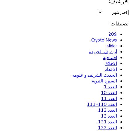
الأرشيف:
تصنيفات:
209
Crypto News
slider
أرشيف الجريدة
افتتاحية
الاخلاق
الاعداد
الحديث الشريف و علومه
السيرة النبوية
العدد 1
العدد 10
العدد 11
العدد 110-111
العدد 112
العدد 12
العدد 121
العدد 122