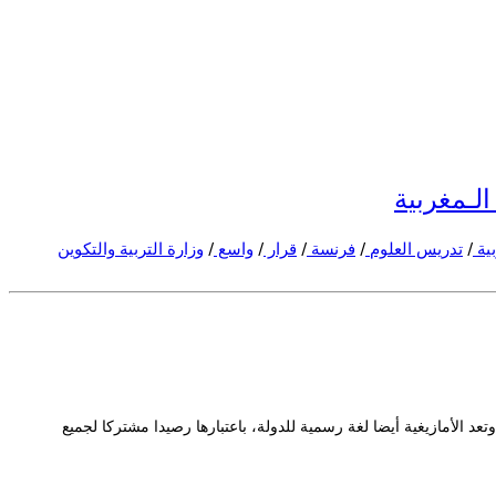
لـمغربية
بية
/
تدريس العلوم
/
فرنسة
/
قرار
/
واسع
/
وزارة التربية والتكوين
د الأمازيغية أيضا لغة رسمية للدولة، باعتبارها رصيدا مشتركا لجميع