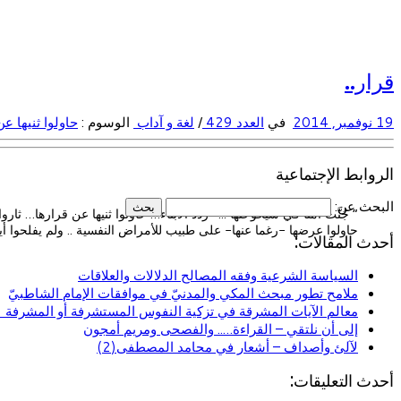
قرار..
19 نوفمبر, 2014
في
العدد 429
/
لغة و آداب
الوسوم :
حاولوا ثنيها ع
الروابط الإجتماعية
البحث عن:
” جُنَّت أُمُّنا في شيخوختها ..!” ردد الأبناء… حاولوا ثنيها عن قرارها… ث
حاولوا عرضها -رغما عنها- على طبيب للأمراض النفسية .. ولم يفلحوا أ
أحدث المقالات:
السياسة الشرعية وفقه المصالح الدلالات والعلاقات
ملامح تطور مبحث المكي والمدنيّ في موافقات الإمام الشاطبيّ
معالم الآيات المشرقة في تزكية النفوس المستشرفة أو المشرفة (ا
إلى أن نلتقي – القراءة….. والفصحى ومريم أمجون
لآلئ وأصداف – أشعار في محامد المصطفى(2)
أحدث التعليقات: