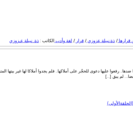
ن قرارها
/
ذة.نبيلة عزوزي
/
قرار
/
لغة وأدب
الكاتب :
ذة. نبيلة عـزوزي
اروا ضدها.. رفعوا عليها دعوى للحجْر على أملاكها.. فلم يجدوا أملاكا لها غير بيته
يضا… لم يبق […]
لحلقةالأولى)