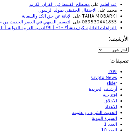
عبدالعليم
على
مصطلح القسط في القرآن الكريم
محمد على
الاحتفال الحقيقي بمولد الرسول
TAHA MOBARKI على
الإبانة عن حق الكد والسعاية
089530441855 على
التفسير الفقهي في العصر الحديث من خل
النزاعات العائلية: كيف تنشأ؟ -1- | الأكاديمية العربية الدولية | الحياة الأسرية
الأرشيف:
تصنيفات:
209
Crypto News
slider
أرشيف الجريدة
افتتاحية
الاخلاق
الاعداد
الحديث الشريف و علومه
السيرة النبوية
العدد 1
العدد 10