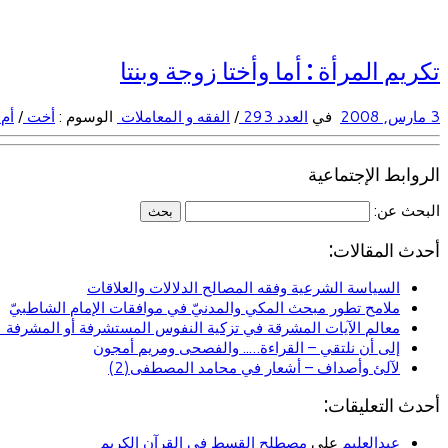
تكريم المرأة : أما وأختا زوجة وبنتا
3 مارس, 2008
في
العدد 293
/
الفقه و المعاملات
الوسوم :
أخت
/
أم
الروابط الإجتماعية
البحث عن:
أحدث المقالات:
السياسة الشرعية وفقه المصالح الدلالات والعلاقات
ملامح تطور مبحث المكي والمدنيّ في موافقات الإمام الشاطبيّ
معالم الآيات المشرقة في تزكية النفوس المستشرفة أو المشرفة (ا
إلى أن نلتقي – القراءة….. والفصحى ومريم أمجون
لآلئ وأصداف – أشعار في محامد المصطفى(2)
أحدث التعليقات:
عبدالعليم
على
مصطلح القسط في القرآن الكريم