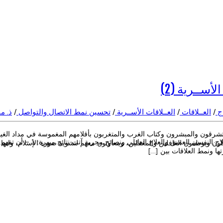
ســرية (2)
ج
/
العــلاقات
/
العــلاقات الأســرية
/
تحسين نمط الاتصال والتواصل
/
ذ. م
ستشرقون والمبشرون وكتاب الغرب والمتغربون بأقلامهم المغموسة في مداد الغي
كيف تتعامل أيها الزوج مع زوج
ون ويوظفون الغافلين والمغفلين، ويتعاونون معهم لتشويه صورة الإسلام، واتها