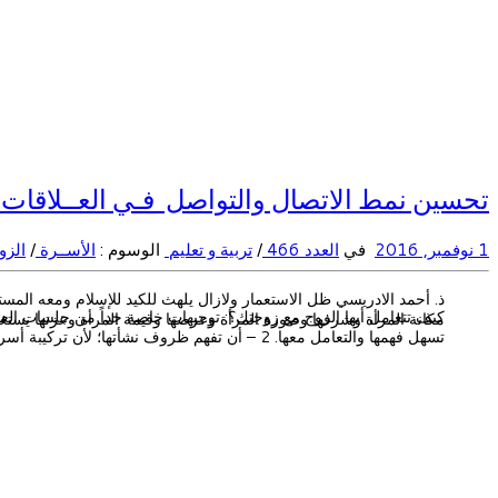
تحسين نمط الاتصال والتواصل فـي العــلاقات الأ
1 نوفمبر, 2016
في
العدد 466
/
تربية و تعليم
الوسوم :
الأســرة
/
الزو
ذ. أحمد الادريسي ظل الاستعمار ولازال يلهث للكيد للإسلام ومعه الم
مكانة المرأة وشرفها وصورة المرأة وعرضها وقيمة المرأة وعزتها يستغل
تسهل فهمها والتعامل معها. 2 – أن تفهم ظروف نشأتها؛ لأن تركيبة أسرتها ونمط العلاقات بين […]