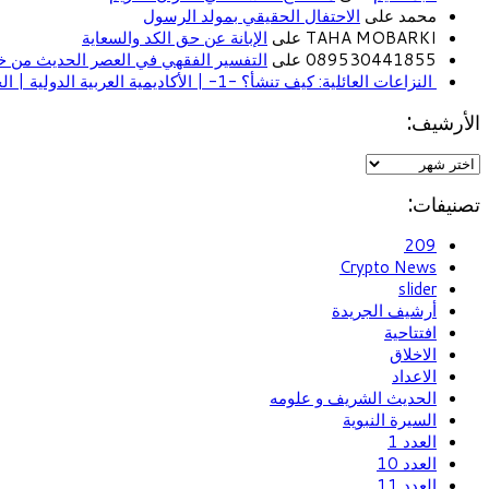
محمد على
الاحتفال الحقيقي بمولد الرسول
TAHA MOBARKI على
الإبانة عن حق الكد والسعاية
089530441855 على
التفسير الفقهي في العصر الحديث من خل
النزاعات العائلية: كيف تنشأ؟ -1- | الأكاديمية العربية الدولية | الحياة الأسرية
الأرشيف:
تصنيفات:
209
Crypto News
slider
أرشيف الجريدة
افتتاحية
الاخلاق
الاعداد
الحديث الشريف و علومه
السيرة النبوية
العدد 1
العدد 10
العدد 11