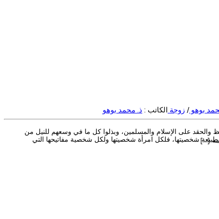
حمد بوهو
/
زوجة
الكاتب :
ذ. محمد بوهو
ظ والحقد على الإسلام والمسلمين، وبذلوا كل ما في وسعهم للنيل من
تك؟: توجيهات خاصة جداً من جلسات العلاج النفسي العميق والعلاج العائلي ونصائح مجربة آتت نتائج مبهرة: 1 – أن تفهم طبيعة شخصيتها، فلكل امرأة شخصيتها ولكل شخصية مفاتيحها التي
مه […]