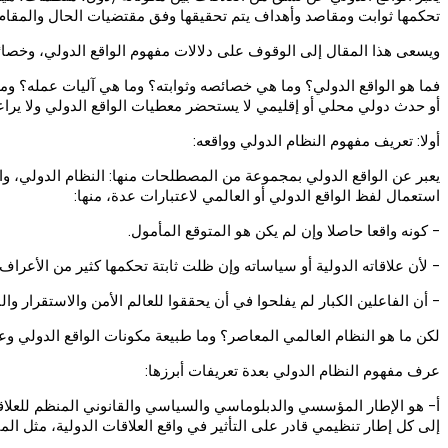
تحكمها ثوابت ومقاصد وأهداف يتم تحقيقها وفق مقتضيات الحال والمقام 
ويسعى هذا المقال إلى الوقوف على دلالات مفهوم الواقع الدولي، وخصائصه 
فما هو الواقع الدولي؟ وما هي خصائصه وثوابته؟ وما هي آليات عمله؟ وما 
أو حدث دولي محلي أو إقليمي لا يستحضر معطيات الواقع الدولي ولا يراع
أولا: تعريف مفهوم النظام الدولي وواقعه:
يعبر عن الواقع الدولي بمجموعة من المصطلحات منها: النظام الدولي، وال
استعمال لفظ الواقع الدولي أو العالمي لاعتبارات عدة، منها:
- كونه واقعا حاصلا وإن لم يكن هو المتوقع المأمول.
- لأن علاقاته الدولية أو سياساته وإن ظلت ثابتة تحكمها كثير من الأعراف ا
- أن الفاعلين الكبار لم يفلحوا في أن يحققوا للعالم الأمن والاستقرار 
لكن ما هو النظام العالمي المعاصر؟ وما طبيعة مكونات الواقع الدولي وعل
عرف مفهوم النظام الدولي بعدة تعريفات أبرزها:
أ- هو الإطار المؤسسي والدبلوماسي والسياسي والقانوني المنظم للعلاقات ا
إلى كل إطار تنظيمي قادر على التأثير في واقع العلاقات الدولية، مثل ال