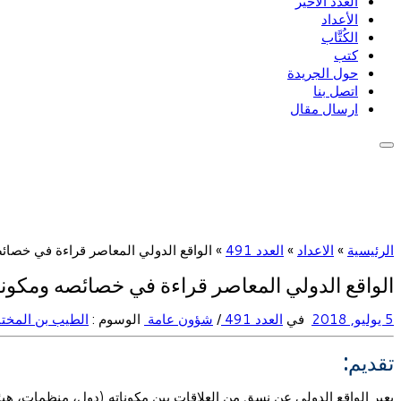
العدد الأخير
الأعداد
الكُتَّاب
كتب
حول الجريدة
اتصل بنا
ارسال مقال
الرئيسية
»
الاعداد
»
العدد 491
»
الواقع الدولي المعاصر قراءة في خصائصه و
الواقع الدولي المعاصر قراءة في خصائصه ومكوناته وت
5 يوليو, 2018
في
العدد 491
/
شؤون عامة
الوسوم :
الطيب بن المختا
تقديم:
يعبر الواقع الدولي عن نسق من العلاقات بين مكوناته (دول، منظمات، 