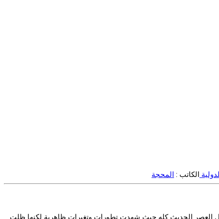
لدولية
الكاتب :
المحجة
لال العصر الحديث كله حيث شهدت تطورات وتغيرات ظاهرية لكنها ظلت