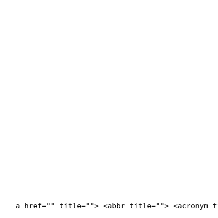
<a href="" title=""> <abbr title=""> <acronym 