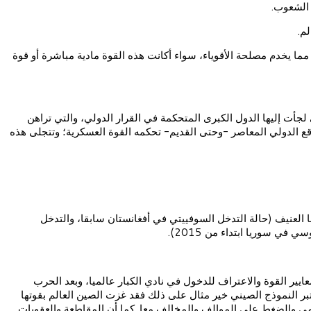
 الشعوب.
م.
 مما يخدم مصلحة الأقوياء، سواء أكانت هذه القوة مادية مباشرة أو قوة
تي لجأت إليها الدول الكبرى المتحكمة في القرار الدولي، والتي تراهن
واقع الدولي المعاصر -وحتى القديم- تحكمه القوة العسكرية؛ وتتجلى هذه
 العنيف (حالة التدخل السوفييتي في أفغانستان سابقا، والتدخل
عايير القوة والاعتراف للدخول في نادي الكبار عالميا، وبعد الحرب
يعتبر النموذج الصيني خير مثال على ذلك فقد غزت الصين العالم بقوتها
عالمي والضغط على الموالف والمخالف معا. كما أن المقاطعة والعقوبات