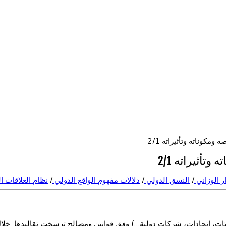
مكوناته وتأثيراته 2/1
أثيراته 2/1
ر الوزاني
/
النسق الدولي
/
دلالات مفهوم الواقع الدولي
/
نظام العلاقات ا
هيئات، اتحادات، شركات دولية…) وفق قوانين ومصالح ترسخت تقاليدها خ