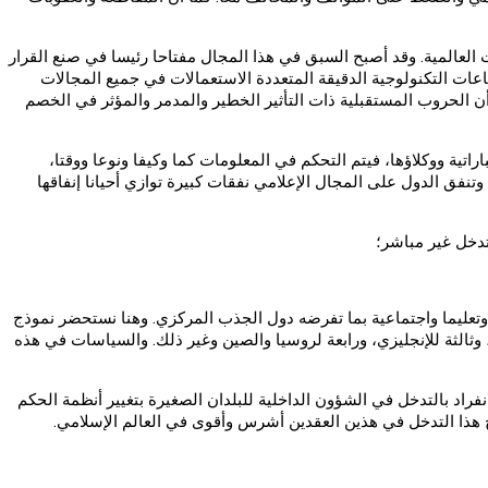
ات العالمية. وقد أصبح السبق في هذا المجال مفتاحا رئيسا في صنع القرار
اعات التكنولوجية الدقيقة المتعددة الاستعمالات في جميع المجالات
أن الحروب المستقبلية ذات التأثير الخطير والمدمر والمؤثر في الخصم
اتية ووكلاؤها، فيتم التحكم في المعلومات كما وكيفا ونوعا ووقتا،
وتنفق الدول على المجال الإعلامي نفقات كبيرة توازي أحيانا إنفاقها
تدخل غير مباشر؛
 وتعليما واجتماعية بما تفرضه دول الجذب المركزي. وهنا نستحضر نموذج
وثالثة للإنجليزي، ورابعة لروسيا والصين وغير ذلك. والسياسات في هذه
نفراد بالتدخل في الشؤون الداخلية للبلدان الصغيرة بتغيير أنظمة الحكم
بح هذا التدخل في هذين العقدين أشرس وأقوى في العالم الإسلامي.