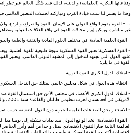
وقناعاتها الفكرية (العلمانية) والدينية، لذلك فقد شُكِّل العالم عبر ت
وهذا ما يفسر لنا سبب قيادة الغرب ومباركته لحملات التنصير العالمي في ا
ب – القوة: يقوم الواقع الدولي على الإيمان بالقوة والصراع، والردع، وال
غير مباشرة. ويمكن إبراز مجالات القوة في واقع العلاقات الدولية ومظاهرها 
- القوة العلمية المادية: في مختلف العلوم المادية والتقنية والطبية والبي
- القوة العسكرية: تعتبر القوة العسكرية نتيجة طبيعية للقوة العلمية، ويعت
عليها الدول التي تجتهد للدخول إلى المشهد الدولي العالمي، وتعتبر القو
القوة في ما يلي:
- امتلاك الدول الكبرى للقوة النووية.
- انتظام هذه الدول في شكل مجلس عالمي يمتلك حق التدخل العسكري؛ وأ
- امتلاك الدول الكبرى الأعضاء في مجلس الأمن حق استعمال القوة ضد أي
الأمريكي في أفغانستان لحرب تنظيمي طالبان والقاعدة سنة 2001، والتدخل الأمريكي والبريطاني في العراق سنة 2003، والتدخل العسكري الروسي في سوريا ابتداء من 2015).
- الاستئثار بحق الصناعات العلمية الحيوية دون الدول الضعيفة حسب تقس
- القوة الاقتصادية: اتخذ الواقع الدولي منذ بدايات تشكله إلى يومنا هذا
العالمية الثانية صار التفوق الاقتصادي يمثل واحدا من أهم وأبرز العناصر 
الاقتصادية أكثر من القوة العسكرية. وأصبحت التحالفات الاقتصادية وبنا