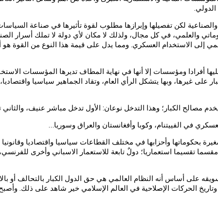
الدولي.
مية والصناعية لكن تفصيلها وإبرازها مطلوب لقوة تأثيرها في صناعة السياس
ماتي والعلمي، في كل مجال، ولذلك لا مكان لأي دولة لا تملك أسرار الصن
سلمي إلى الاستخدام العسكري. ومما يدل على قيمة هذا النوع من القوة هو 
يها أفرادا ومؤسسات إلا أنها في نهاية المطاف تديرها المؤسسات الاستخبار
ر على غيرها، وبها يتشكل الرأي العام، وتقاد الجماهير سياسيا واقتصاديا، 
دم مصالح الكبار؛ وهذا التدخل نوعان: الأول تدخل مباشر عنيف، والثاني 
عسكري في الفييتنام، وكوبا وأفغانستان والعراق وسوريا…
صغيرة بحكوماتها وأحزابها في مختلف القطاعات سياسيا واقتصاديا وقانونيا
سما تقسيما استعماريا؛ دولٌ تابعة للاستعمار الاسباني وأخرى للفرنسي، 
سويقه على أساس أنه النظام العالمي هي حق الدول الكبار بالتحالف أو بالا
. وتاريخ الحركات الإصلاحية في العالم الإسلامي خير شاهد على ذلك. وأص