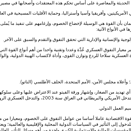
طوراته الحديثة والمعاصرة على أساس تحكم هذه المعتقدات وأصحابها في مصير
لأمريكيتين، وأفريقيا وآسيا وأستراليا، وحماية الأقليات المسيحية في العال
إيمان بأن القوة هي الوسيلة لإخضاع الخصوم، وإرغامهم على تنفيذ ما يُملى
في الأنواع الآتية:
ولوجية والإنسانية والإدارية التي تحقق التفوق والتقدم والسبق على الآخر.
بر معيار التفوق العسكري عُدَّة وعددا وتقنية واحدا من أهم أنواع القوة ال
ة العسكرية سلاحا للردع وتوازن القوى، وأداة لاكتساب الهيبة الدولية، وال
علاه مجلس الأمن، الأمم المتحدة، الحلف الأطلسي (الناتو).
 تهديد من الصغار، وإشهار ورقة الفيتو عند الاعتراض عليها وعلى سلوكها
يم العمل الدولي.
 القوة الاقتصادية عاملا أساسا من عوامل التفوق على الخصوم، ومعيارا من م
للدخول إلى التأثير في السياسات الدولية المحلية والإقليمية والعالمية؛ و
ء المؤسسات المالية والاستثمارية الكبرى واحدة من أهم وسائل التأثير ال