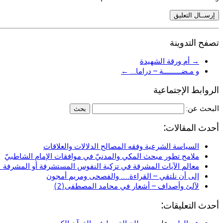
تصفح التدوينة
→
أم ورقة الشهيدة
و مـضـــــــــة – دراما…
←
الروابط الإجتماعية
البحث عن:
أحدث المقالات:
السياسة الشرعية وفقه المصالح الدلالات والعلاقات
ملامح تطور مبحث المكي والمدنيّ في موافقات الإمام الشاطبيّ
معالم الآيات المشرقة في تزكية النفوس المستشرفة أو المشرفة (ا
إلى أن نلتقي – القراءة….. والفصحى ومريم أمجون
لآلئ وأصداف – أشعار في محامد المصطفى(2)
أحدث التعليقات: