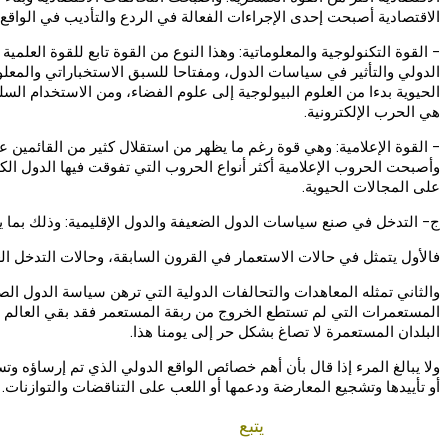
الاقتصادية أصبحت إحدى الإجراءات الفعالة في الردع والتأديب في الواقع 
- القوة التكنولوجية والمعلوماتية: وهذا النوع من القوة تابع للقوة العل
الدولي والتأثير في سياسات الدول، ومفتاحا للسبق الاستخباراتي والمعلو
الحيوية بدءا من العلوم البيولوجية إلى علوم الفضاء، ومن الاستخدام ال
هي الحرب الإلكترونية.
- القوة الإعلامية: وهي قوة رغم ما يظهر من استقلال كثير من القائمين عل
وأصبحت الحروب الإعلامية أكثر أنواع الحروب التي تفوقت فيها الدول الكبا
على المجالات الحيوية.
ج- التدخل في صنع سياسات الدول الضعيفة والدول الإقليمية: وذلك بما يخ
فالأول يتمثل في حالات الاستعمار في القرون السابقة، وحالات التدخل ال
والثاني تمثله المعاهدات والتحالفات الدولية التي ترهن سياسة الدول ال
المستعمرات التي لم تستطع الخروج من ربقة المستعمر فقد بقي العالم مق
البلدان المستعمرة لا تصاغ بشكل حر إلى يومنا هذا.
ولا يبالغ المرء إذا قال بأن أهم خصائص الواقع الدولي الذي تم إرساؤه وت
أو تأييدها وتشجيع المعارضة ودعمها أو اللعب على التناقضات والتوازنات
يتبع