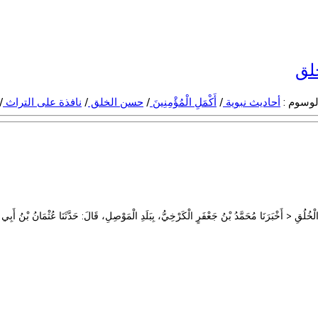
لق
وسوم :
أحاديث نبوية
/
أَكْمَلِ الْمُؤْمِنِينَ
/
حسن الخلق
/
نافذة على التراث
/
بَرَنَا مُحَمَّدُ بْنُ جَعْفَرٍ الْكَرْخِيُّ، بِبَلَدِ الْمَوْصِلِ، قَالَ: حَدَّثَنَا عُثْمَانُ بْنُ أَبِي شَي