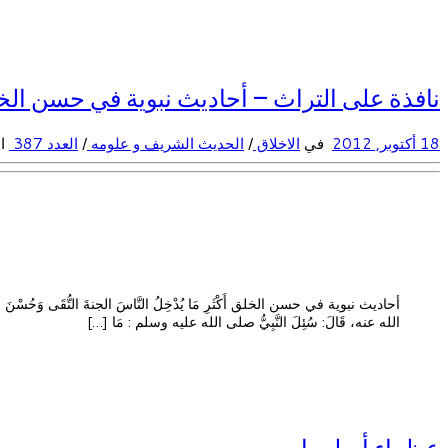
نافذة على التراث – أحاديث نبوية في حسن الخ
18 أكتوبر, 2012
في
الاخلاق
/
الحديث الشريف و علومه
/
العدد 387
ال
أحاديث نبوية في حسن الخلق أَكْثَرِ مَا يُدْخِلُ النَّاسَ الجنةَ التُّقَى وَحُسْنَ الْخُلُقِ < أَخْ
الله عنه، قَالَ: سُئِلَ النَّبِيُّ صلى الله عليه وسلم : مَا […]
عظماء أسلموا