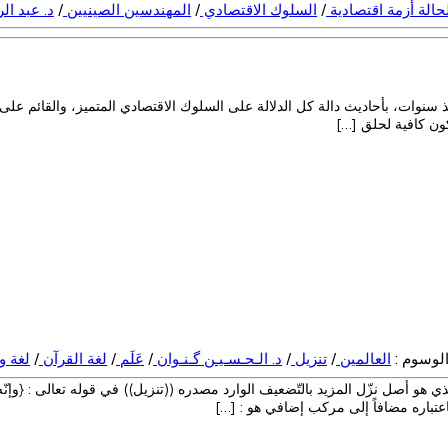
حالة أزمة اقتصادية
/
السلوك الاقتصادي
/
المهندسين الصينيين
/
د. عبد ا
منذ سنوات، بأحاديث دالة كل الدلالة على السلوك الاقتصادي المتميز، والقائم ع
كون كافية لحلق […]
لوسوم :
العالمين
/
تنزيل
/
د. الـحـسـيـن گـنـوان
/
عَلَم
/
لغة القرآن
/
لغة و
 عدد 386) دلالة فعل نَزَل المجرد الذي هو أصل نزّل المزيد بالتّضعيف الوارد مصدره ((تنزيل)) في قول
اعتباره مضافاً إلى مركب إضافي هو : […]