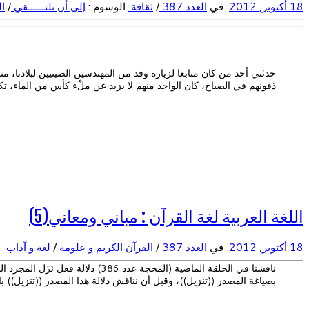
18 أكتوبر, 2012
في
العدد 387
/
ثقافة
الوسوم :
إلى أن نلتــــــقي
/
ال
حدثني أحد من كان متابعا لزيارة وفد من المهندسين الصينيين لبلادنا، 
ذقونهم في الصباح، كان الواحد منهم لا يزيد عن ملْء كأس من الماء، ت
اللغة العربية لغة القرآن : مباني ومعاني(5)
18 أكتوبر, 2012
في
العدد 387
/
القرآن الكريم و علومه
/
لغة و آداب
ا
ناقشنا في الحلقة الماضية (المحجة
بصياغة المصدر ((تنزيل))، وقبل أن نناقش دلالة هذا المصدر ((تنزيل)) ب