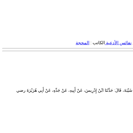
نفائس الأدعية
الكاتب :
المحجة
ْبَةَ، قَالَ: حَدَّثَنَا ابْنُ إِدْرِيسَ، عَنْ أَبِيهِ، عَنْ جَدِّهِ، عَنْ أَبِي هُرَيْرَةَ رضي