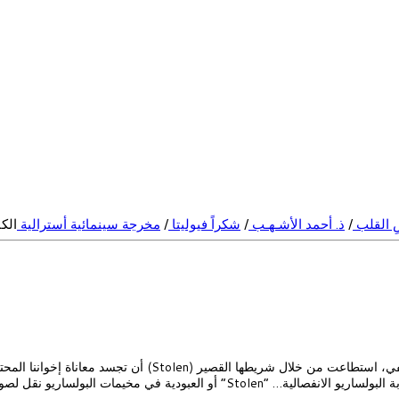
ْضِ القلب
/
ذ. أحمد الأشـهـب
/
شكراً فيوليتا
/
مخرجة سينمائية أسترالية
الك
“فيوليتا أيالا” “veolite Ayale” مخرجة سينمائية أسترالية من أصل
عبودية في مخيمات البولساريو نقل لصور […]