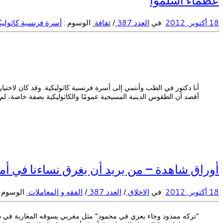
18 أكتوبر, 2012
في
العدد 387
/
ثقافة
الوسوم :
أسرة فرنسية كاثولي
أنا دكتور في الطب وأنتمي إلى أسرة فرنسية كاثوليكية. وقد كان لاختياري ل
أقصد أن الطقوس الدينية المسيحية عمومًا والكاثوليكية بصفة خاصة، لم
أوراق شاهدة – من يريد أن يغرق نساءنا في أم
18 أكتوبر, 2012
في
الاخلاق
/
العدد 387
/
الفقه و المعاملات
الوسوم 
“تركه ممدود وجاء يعزي في محمود” مثل مغربي يسوقه المغاربة في ذ