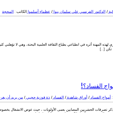
كية
/
الدكتور الفرنسي علي سلمان بنوا
/
عظماء أسلموا
الكاتب :
المحجة
هذه المهنة أثره في انطباعي بطباع الثقافة العلمية البحتة، وهي لا تؤهلني كثيرًا
 تكن […]
واج الفساد؟!
:
أمواج الفساد
/
أوراق شاهدة
/
الفساد
/
ذة فوزية حجبي
/
من يريد أن يغر
كر تصرفات الحشريين المصابين بعمى الأولويات ، حيث عوض الانشغال بخصوصيا