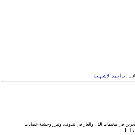
اتب :
ذ. أحمد الأشـهـب
 بوليفي، استطاعت من خلال شريطها القصير (Stolen) أن تجسد معاناة إخواننا المحتجزين في مخيمات الذل والعار في تندوف، وتبرز وحشية عصابات