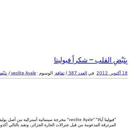
بِنَبْضِ القلب – شكراً فيوليتا
18 أكتوبر, 2012
في
العدد 387
/
ثقافة
الوسوم :
veolite Ayale
/
بِنَب
المرتزقة المدعومة من قبل جنرالات الجارة الجزائر، وتفند بالتالي أكذوبة البولساريو الانفصالية… “Stolen” أو ال