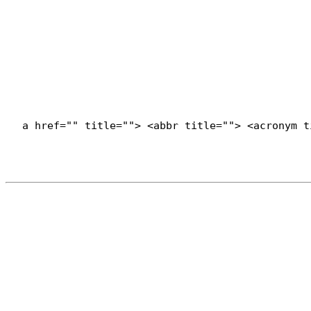
<a href="" title=""> <abbr title=""> <acronym 