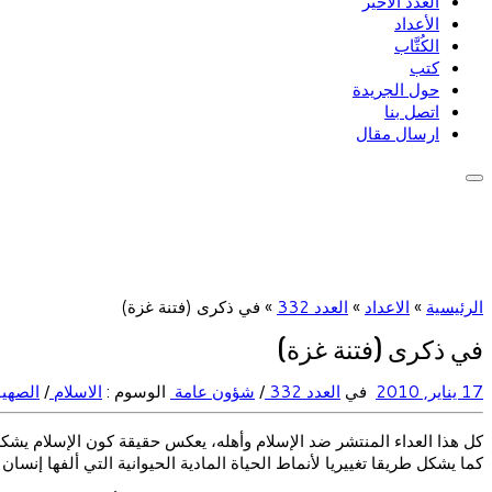
العدد الأخير
الأعداد
الكُتَّاب
كتب
حول الجريدة
اتصل بنا
ارسال مقال
الرئيسية
»
الاعداد
»
العدد 332
»
في ذكرى (فتنة غزة)
في ذكرى (فتنة غزة)
17 يناير, 2010
في
العدد 332
/
شؤون عامة
الوسوم :
الاسلام
/
الصهيو
كل هذا العداء المنتشر ضد الإسلام وأهله، يعكس حقيقة كون الإسلام يشك
كما يشكل طريقا تغييريا لأنماط الحياة المادية الحيوانية التي ألفها إنسان