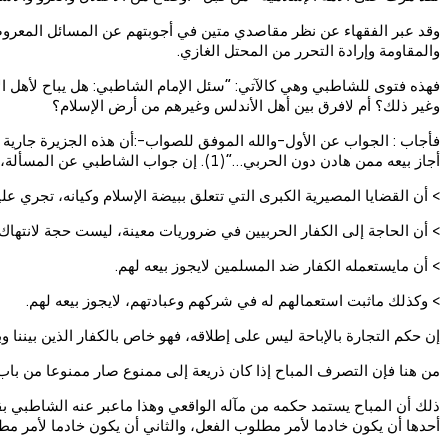
وقد عبر الفقهاء عن نظر مقاصدي متين في أجوبتهم عن المسائل المعروض
والمقاومة وإرادة التحرر من المحتل الغازي.
فهذه فتوى للشاطبي وهي كالآتي: “سئل الإمام الشاطبي: هل يباح لأهل ال
وغير ذلك؟ أم لافرق بين أهل الأندلس وغيرهم من أرض الإسلام؟
فأجاب : الجواب عن الأول-والله الموفق للصواب-:أن هذه الجزيرة جارية مج
أجاز بيعه ممن هادن دون الحربي…”(1). إن جواب الشاطبي عن المسألة، يدل على ما يلي:
> أن القضايا المصيرية الكبرى التي تتعلق ببيضة الإسلام وكيانه، تجري علي
> أن الحاجة إلى الكفار الحربيين في ضروريات معينة، ليست حجة لانتها
> أن مايستعمله الكفار ضد المسلمين لايجوز بيعه لهم.
> وكذلك ماثبت استعمالهم له في شركهم وعبادتهم، لايجوز بيعه لهم.
إن حكم التجارة بالإباحة ليس على إطلاقه، فهو خاص بالكفار الذين بيننا و
من هنا فإن التصرف المباح إذا كان ذريعة إلى ممنوع صار ممنوعا من باب س
ذلك أن المباح يستمد حكمه من مآله الواقعي وهذا ماعبر عنه الشاطبي بق
أحدها أن يكون خادما لأمر مطلوب الفعل، والثاني أن يكون خادما لأمر مطلو