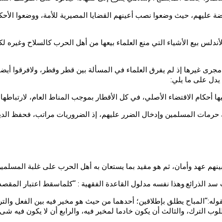
ة عليهم، حيث وضعوا نصب أعينهم القضايا المصيرية للأمة، ووضعوا الأح
أندلس بيع الأشياء التي منع العلماء بيعها من أهل الحرب كالسلاح وغيره
رى غيرها إذ لم يفرق العلماء في المسألة بين قطر وقطر، ولافرقوا أيضا بي
ها أحكام الاقتضاء الأصلي، في كل الأقطار بموجب المناط العام، لارتباطها ب
ك حرمات المسلمين وإدخال الضرر عليهم، إذ الضروريات مراتب، فحفظ الد
بينهم عهد وأمان، ثم هو مقيد بما يستعان به أهل الحرب على غلبة المسلمين
د الذرائع.وهذا نفسه مدلول القاعدة الفقهية : “كلماسقط اعتبار المقصد س
وله:”المباح يطلق بإطلاقين؛ أحدهما من حيث هو مخير فيه بين الفعل والتر
ب الترك، والثالث أن يكون خادما لمخير فيه، والرابع أن لا يكون فيه شىء 