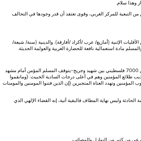
 وهذا سلام.
ن التبعية للمركز الغربي، وقوى تعتقد أن قدر وجودها في التحالف
يات الإثنية (أمازيغ/ عرب /أكراد /أفارقة). والدينية (سنة/ شيعة/
سلم مادة استعمالية نافعة للحضارة الغربية والعولمة الحديثة.
في ذكرى غزة العزيزة -وهي ذكرى الحرب الصهيونية على قطاع غزة التي امتدت في الفترة بين27 دجنبر2008 و18 يناير2009م، وخلفت أكثر من 7000 فلسطيني بين شهيد وجريح-يتوقف المسلم المؤمن أمام مشهد
عذيب طلائع المؤمنين وهم في أعلى درجات السادية الخبيث: {ومانقموا
 المؤمنين وتهدد العتاة المتجبرين {إن الذين فتنوا المومنين والمومنات
حادثة وليس نهاية المطاف فالبقية آتية، إنه القضاء الإلهي الذي
رعي من كثير من النوازل والمصائب.