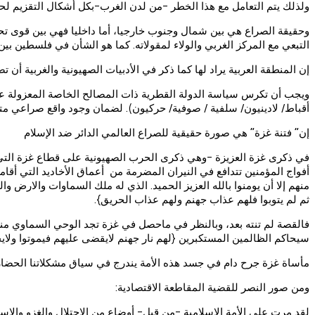
ولذلك يتم التعامل مع هذا الخطر -من لدن الغرب-بكل أشكال التقزيم لحرك
وحقيقة الصراع هي بين شمال وجنوب خارجيا، أما داخليا فهي بين قوى تحر
التبعي مع المركز الغربي والولاء لمقولاته. كما هو الشأن في فلسطين بي
إن المنطقة العربية يراد لها كما ذكر في الأدبيات الصهيونية والغربية أن تص
ويجب أن تكرس سياسة الدولة القطرية ذات المصالح الخاصة المعزولة عن عنا
أقباط/ لادينيون/ سلفية / صوفية/ حركيون). لضمان وجود واقع صراعي متوت
إن” فتنة غزة” هي صورة حقيقية للصراع العالمي الدائر ضد الإسلام
أفواج المؤمنين تتدافع في النيران المضرمة من أعماق الأخاديد التي أقا
منهم إلا أن يومنوا بالله العزيز الحميد. الذي له ملك السماوات والارض 
ثم لم يتوبوا فلهم عذاب جهنم ولهم عذاب الحريق}.
فالقصة لم تنته بعد، وبالنظر في ماحصل في غزة تجد الوحي السماوي منطبق
سيحاكم الظالمين المستكبرين {لهم نار جهنم لايقضى عليهم فيموتوا ولاي
مأساة غزة جرح دام في جسد هذه الأمة يندرج في سياق مشكلاتنا الحضارية،
ومن صور النصر للقضية المقاطعة الاقتصادية:
لقد مرت على الأمة الإسلامية -من قبل- أوضاع من الاحتلال والغزو والا