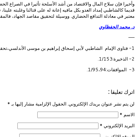
قديما كالشاطبي إمداد العدو بكل مافيه إعانة له على قتالنا وغلبته علي
معتبر في معادلة التدافع الحضاري. ووسيلة لتحقيق مقاصد الجهاد، فالم
د. محمد الحفظاوي
——
1- فتاوى الإمام الشاطبي لأبي إسحاق إبراهيم بن موسى الأندلسي،تحقيق الدكتور محمد أبو الأجفان:192،195.مكتبة العبيكان،الرياض، طبعة رابعة:1421هـ-2001م.
2- الذخيرة:1/153.
3- الموافقات:1/95،94.
اترك تعليقا :
لن يتم نشر عنوان بريدك الإلكتروني. الحقول الإلزامية مشار إليها بـ
*
الاسم
*
البريد الإلكتروني
*
الموقع الإلكتروني