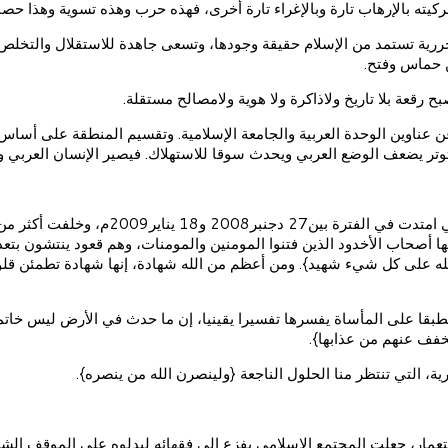
يته بالإرهاب تارة وبالإغراء تارة أخرى، فهذه حرب وهذه تسوية وهذا حصار
رية تستمد من الإسلام حقيقة وجودها، وتسعى جاهدة للاستقلال والتخلص م
ن حماس وفتح.
بح رقعة بلا تاريخ ولاذاكرة ولا هوية ولامصالح مستقلة.
وين الوحدة العربية والجامعة الإسلامية. وتقسيم المنطقة على أساس الأقل
ر يضعف الوضع العربي ويحدث سوقا للاستهلاك. فيصير الإنسان العربي والم
مها أصحاب الأخدود الذين فتنوا المومنين والمومنات، وهم قعود ينتشون بت
والله على كل شيء شهيد}. ومن أعظم من الله شهادة، إنها شهادة تطمئن قلوب
ا على المأساة يفسرها تفسيرا يقينيا، إن ما حدث في الأرض ليس خاتمة ال
خفف عنهم من عذابها}.
 التي تنتظر منا الحلول الناجعة {ولينصرن الله من ينصره}.
ستعمار، جعلت المجتمع الإسلامي يفزع إلى فقهائه ليدلوه على الموقف الش