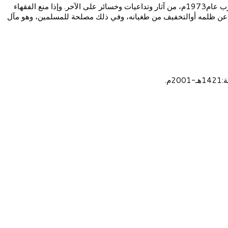
وأخيرا فإن سلاح المال والاقتصاد من أشد الأسلحة تأثيرا في الصراع الحضاري بين الأمم، ويكفي أن نذكر ماأحدثه استخدام سلاح النفط في وجه الغرب عام1973م، من آثار وتداعيات وخسائر على الآخر. وإذا منع الفقهاء
راجع عن ظلمه أوالتخفيف من طغيانه، وفي ذلك مصلحة للمسلمين، وهو مآل