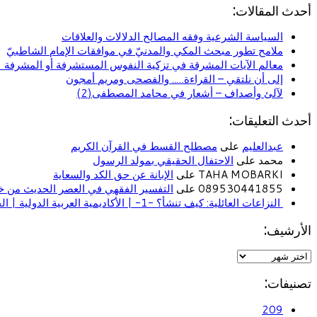
أحدث المقالات:
السياسة الشرعية وفقه المصالح الدلالات والعلاقات
ملامح تطور مبحث المكي والمدنيّ في موافقات الإمام الشاطبيّ
معالم الآيات المشرقة في تزكية النفوس المستشرفة أو المشرفة (ا
إلى أن نلتقي – القراءة….. والفصحى ومريم أمجون
لآلئ وأصداف – أشعار في محامد المصطفى(2)
أحدث التعليقات:
عبدالعليم
على
مصطلح القسط في القرآن الكريم
محمد على
الاحتفال الحقيقي بمولد الرسول
TAHA MOBARKI على
الإبانة عن حق الكد والسعاية
089530441855 على
التفسير الفقهي في العصر الحديث من خل
النزاعات العائلية: كيف تنشأ؟ -1- | الأكاديمية العربية الدولية | الحياة الأسرية
الأرشيف:
تصنيفات:
209