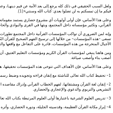
ولعل السبب الحقيقي في ذلك كله يرجع إلى بعد الأمة عن قيم دينهـا، وعد
فيكم ما إن تمسكتم به لن تضلوا بعدي: كتاب الله وسنتي<(1).
وعلى هذا الأساس، فإن أولى أولويات أي مشروع حضاري يستمد مقوماته من
القرآني، وتكثير مؤسساته داخل المجتمع، وبثها في القرى والبوادي والحاض
وإنه لمن الضروري أن تواكب المؤسسات القرآنية داخل المجتمع تطورات ال
تسعى -هذه المؤسسات- من خلالها إلى ترسيخ الفهم الصحيح للقرآن الكريم،
الأجيال المتخرجة من هذه المؤسسات، قادرة على التفاعل مع واقعها والتأثي
ومن هاهنا ينبغي لمؤسسات القرآن الكريم ومؤسسات التعليم العتيق، أن 
أصعب بناء وأصعب صياغة.
وعلى هذا الأساس، فإن الأهداف التي تتوخى هذه المؤسسات تحقيقها، ه
1- تحفيظ كتاب الله تعالى للناشئة مع إتقان قراءته وتجويده وضبط رسمه.
2- إتقان لغة القرآن ومشتقاتها، لفهم الخطاب القرآني وإدراك مقاصده ا
التشريعي والتربوي والدعوي والإعجازي والحضاري.
3- تدريس العلوم الشرعية باعتبارها أولى العلوم المرتبطة بكتاب الله تعالى، وعليها يتوقف فهمه وفقهه، كالتفسير وعلوم القرآن، والحديث وعلومه، والأصول والفقه وما يتبعهما أو يشتق منهما كالمقاصد والتشريع….
4- إبراز مكانة القرآن العظيمة، وقدسيته الجليلة، ودوره الحضاري، وأثره العلمي والتربوي في الناس والمجتمع.