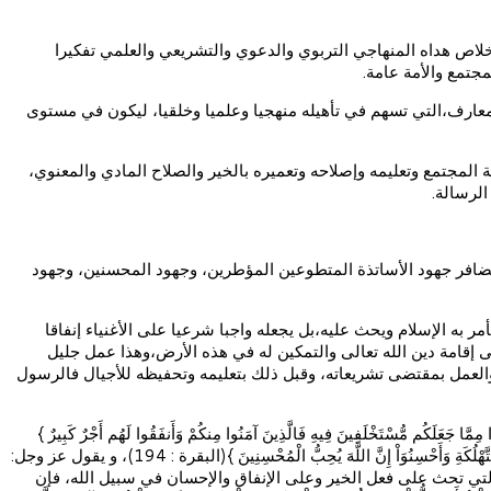
تخلاص هداه المنهاجي التربوي والدعوي والتشريعي والعلمي تفكيرا
مجتمع والأمة عامة.
لمعارف،التي تسهم في تأهيله منهجيا وعلميا وخلقيا، ليكون في مستوى
المجتمع وتعليمه وإصلاحه وتعميره بالخير والصلاح المادي والمعنوي،
الرسالة.
 تضافر جهود الأساتذة المتطوعين المؤطرين، وجهود المحسنين، وجهود
به الإسلام ويحث عليه،بل يجعله واجبا شرعيا على الأغنياء إنفاقا
 إقامة دين الله تعالى والتمكين له في هذه الأرض،وهذا عمل جليل
، والعمل بمقتضى تشريعاته، وقبل ذلك بتعليمه وتحفيظه للأجيال فالرسول
ْتَخْلَفِينَ فِيهِ فَالَّذِينَ آمَنُوا مِنكُمْ وَأَنفَقُوا لَهُم أَجْرٌ كَبِيرٌ }
(الحديد : 7) فالمال مال الله تعالى، والخلق عياله وهم مستخلفون فيه، وفي آية أخرى يقول سبحانه: { وَأَنفِقُواْ فِي سَبِيلِ اللَّهِ وَلاَ تُلْقُواْ بِأَيْدِيكُمْ إِلَى التَّهْلُكَةِ وَأَحْسِنُوَاْ إِنَّ اللَّهَ يُحِبُّ الْمُحْسِنِينَ }(البقرة : 194)، و يقول عز وجل:
َعْظَمَ أَجْرًا وَاسْتَغْفِرُوا اللَّهَ إِنَّ اللَّهَ غَفُورٌ رَّحِيمٌ }(المزمل : 18). وكما أن القرآن حافل بالآيات التي تحث على فعل الخير وعلى الإنفاق والإحسان في سبيل الله، فإن