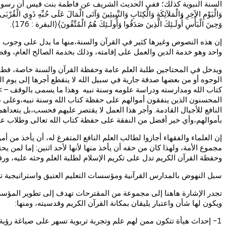
وَالْيَوْمِ الآخِرِ وَالْمَلآئِكَةِ وَالْكِتَابِ وَالنَّبِيئِينَ وَآتَى الْمَالَ عَلَى حُبِّهِ ذَوِي الْقُرْ
وَحِينَ الْبَأْسِ أُولَـئِكَ الَّذِينَ صَدَقُوا وَأُولَـئِكَ هُمُ الْمُتَّقُونَ}(البقرة : 176).
إن هذه النصوص وغيرها كثير في القرآن والسنة،منها ما يدل على وجوب الإنف
واحد وهو خدمة الدين والعمل على إقامته، وذلك بخدمة الصالح العام، و
ويدخل في المحتاجين طلبة العلم عامة وحفظة القرآن والسنة خاصة، فطالب
الوجوه أو من بعضها صدقة جارية في سبيل الله لا ينقطع أجرها إلى يوم ا
المحسنون الذين ينفقون أموالهم على حفظة كتاب الله وسنة نبيه،وعلى طلب
بأموالهم،وأي خير أفضل من النفقة على حفظة كتاب الله تعالى وطلاب عل
إن العلماء والفقهاء أجازوا لطالب العلم النافع المتفرغ له، أن يأخذ من 
مجموع الأمة، ولهذا كان من حقه أن يأخذ منها لأنها لأحد اثنين: إما لمن 
وحفظة القرآن الكريم تدل على تكريم الإسلام لطلبة العلم وحثه عليه، ورفعه من مكانة العلماء ق
سبل النهوض بالمدارس القرآنية ومؤسسات التعليم العتيق واستراتيجية تط
تجدر الإشارة هاهنا إلى مجموعة من المقترحات تهدف إلى تطوير المؤسسا
ويكون لها شأن واعتبار يليقان بمكانة القرآن الكريم وقدسيته، ومنها:
1- إحداث هيأة تتكون ممن لهم علم وتجربة تربوية تسهر على صياغة رؤية