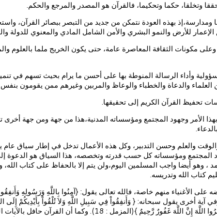
سا ومدارسة،إذ بهذه العودة نتمكن من جديد من التبصر ببصائر القرآن، واس
ق الإعمار للأرض والنمو البشري والأمن الشامل المادي والمعنوي للدولة وال
 وعلى مكونات الثقافة المعاصرة عامة، حتى يكون الخريج ملما بالعلوم وا
ؤولية وأداء الرسالة المنوطة بها على أحسن ما يرام بحيث تسهم في تنمية 
ن العلماء والدعاة والخطباء والوعاظ والمربين وغيرهم ممن يقومون بنفس 
ت تحفيظ القرآن الكريم إلى تحقيقها.
ية بهذا الأمر وجهود المجتمع ومؤسساته المدنية،هذا من جهة ومن جهة أخرى
لدعاء.
وقت والعلم وحسن التدبير، وكل هذه الأعمال تدخل في إطار سياق عام يأمر 
فراد المجتمع ومؤسساته كل حسب قدرته وتخصصه، هذا السياق هو الدعوة إلى
حمد ، وهو أيضا واجب المسلمين اليوم،ولن يتم إلا بالحفاظ على كتاب الله
خاصة، فالله تعالى يقول: {آمِنُوا بِاللَّهِ وَرَسُولِهِ وَأَنفِقُوا مِمَّا جَعَلَكُم مُّس
{وَمَا تُقَدِّمُوا لأَنفُسِكُم مِّنْ خَيْرٍ تَجِدُوهُ عِندَ اللَّهِ هُوَ خَيْرًا وَأ