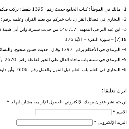
1- مالك في الموطأ : كتاب الجامع حديث رقم : 1395 بلفظ : تركت فيكم أمرين لن تضلوا ما تمسكتم بهما : كتاب الله وسنة نبيه.
2- البخاري في فضائل القرآن، باب خيركم من تعلم القرآن وعلمه برقم : 4639، والترمذي في فضائل القرآن برقم : 2832، وابن ماجه في المقدمة برقم : 207.
3- ابن عبد البر في التمهيد : 17/ 148 من حديث سمرة. وابن أبي شيبة في مصنفه : 2/ 412 برقم : 10529. والترمذي في سننه برقم : 659. ورواه غيرهم من المحدثين.
18[7] – سورة البقرة - الآية 176
4- الترمذي في الأحكام برقم : 1297 وقال : حديث حسن صحيح، والنسائي في الوصايا رقم : 3591.
5- الترمذي في سننه باب ماجاء الدال على الخير كفاعله رقم : 2670 .وأبو داود باب في الدال على الخير.
6- البخاري في العلم باب العلم قبل القول والعمل رقم : 2606. وأبو داود في العلم رقم : 3157. وابن ماجة في المقدمة رقم : 219.
اترك تعليقا :
لن يتم نشر عنوان بريدك الإلكتروني. الحقول الإلزامية مشار إليها بـ
*
الاسم
*
البريد الإلكتروني
*