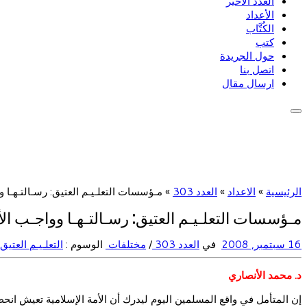
العدد الأخير
الأعداد
الكُتَّاب
كتب
حول الجريدة
اتصل بنا
ارسال مقال
الرئيسية
»
الاعداد
»
العدد 303
»
مـؤسسات التعلـيـم العتيق: رسـالتـهـا و
مـؤسسات التعلـيـم العتيق: رسـالتـهـا وواجـب الأ
16 سبتمبر, 2008
في
العدد 303
/
مختلفات
الوسوم :
التعلـيـم العتيق
د. محمد الأنصاري
إن المتأمل في واقع المسلمين اليوم ليدرك أن الأمة الإسلامية تعيش انحطا