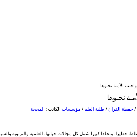
واجـب الأمـة نحـوها
مـة نحـوها
/
حفظة القرآن
/
طلبة العلم
/
مؤسسات
الكاتب :
المحجة
طا خطيرا، وتخلفا كبيرا شمل كل مجالات حياتها، العلمية والتربوية والسياسي