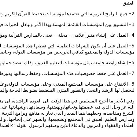
العتيق.
2- جمع البرامج التربوية التي تعتمدها مؤسسات تحفيظ القرآن الكريم وتدريس العلوم الإسلامية وغيرها، قصد الإطلاع عليها والاستفادة منها في إنجاز رؤية موحدة وبرامج هادفة ومناهج قاصدة.
3- التنسيق بين المؤسسات القائمة المهتمة بهذا الأمر وتبادل الخبرات فيما بينها، وتمكين طلبة المؤسسات ذات المستوى الأدنى من إتمام دراستهم بمؤسسات التعليم العتيق ذات المستوى الأعلى.
4- العمل على إنشاء منبر إعلامي – مجلة - تعنى بالمدارس القرآنية ومؤسسات التعليم العتيق عناية شاملة.
5- العمل على أن يكون للشهادات العلمية التي تعطيها هذه المؤسسات ل
مؤسسات الدولة والمجتمع كباقي الخريجين من مؤسسات الدولة، وخاصة ما 
6- إنشاء رابطة جامعة تمثل مؤسسات التعليم العتيق، وذلك بقصد حمايتها والحفاظ على مكتسباتها، والدفاع عن حقوقها والعمل على تطويرها وجودة أدائها التربوي والعلمي، وإبراز رسالتها الحضارية في الأمة.
7- العمل على حفظ خصوصيات هذه المؤسسات، وحفظ رسالتها ودورها الريادي الحضاري في المجتمع.
8- الانفتاح على مؤسسات المجتمع المدني، وعلى مؤسسات الدولة،وعلى ا
ليحصل لها الرشد والتجدد والتطور المتزن المنضبط بضوابط الحاجة والم
وفي الأخير ما أحوج المسلمين في هذا الوقت إلى العودة الراشدة،إلى منهج 
الله عز وجل الذي فيه عصمتها،ونجاتها،ونهضتها، وسعادتها، وشهادتها على ا
الشرع ومقاصده، وجعلهما هما المعيار الذي تعار به مناهج وبرامج التربية 
ومدارس التعليم العتيق في المجتمع وتشجيعها، والسهر على إنجاحها، و
العلماء والفقهاء والمربون والدعاة الذين وصفهم الرسول بقوله : >العلماء ورث
—————