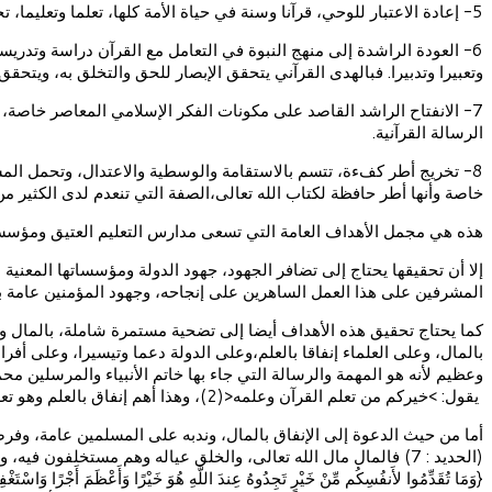
5- إعادة الاعتبار للوحي، قرآنا وسنة في حياة الأمة كلها، تعلما وتعليما، تحققا وتخلقا، حكما وتحكيما، فالقرآن هو المصدر والمرجع والحكم.
6- العودة الراشدة إلى منهج النبوة في التعامل مع القرآن دراسة وتدري
وتعبيرا وتدبيرا. فبالهدى القرآني يتحقق الإبصار للحق والتخلق به، ويتحق
7- الانفتاح الراشد القاصد على مكونات الفكر الإسلامي المعاصر خاصة،
الرسالة القرآنية.
8- تخريج أطر كفءة، تتسم بالاستقامة والوسطية والاعتدال، وتحمل المس
خاصة وأنها أطر حافظة لكتاب الله تعالى،الصفة التي تنعدم لدى الكثير م
هذه هي مجمل الأهداف العامة التي تسعى مدارس التعليم العتيق ومؤسسا
إلا أن تحقيقها يحتاج إلى تضافر الجهود، جهود الدولة ومؤسساتها المعن
المشرفين على هذا العمل الساهرين على إنجاحه، وجهود المؤمنين عامة با
كما يحتاج تحقيق هذه الأهداف أيضا إلى تضحية مستمرة شاملة، بالمال وال
بالمال، وعلى العلماء إنفاقا بالعلم،وعلى الدولة دعما وتيسيرا، وعلى أ
وعظيم لأنه هو المهمة والرسالة التي جاء بها خاتم الأنبياء والمرسلين م
يقول: >خيركم من تعلم القرآن وعلمه<(2)، وهذا أهم إنفاق بالعلم وهو تعليم كتاب الله وتدريسه.
أما من حيث الدعوة إلى الإنفاق بالمال، وندبه على المسلمين عامة، وفرضه على الأغنياء منهم 