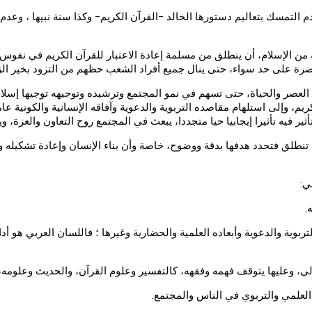
م التمسك بتعاليم دستورها الخالد -القرآن الكريم- وكذا سنة نبيها ، وع
 الإسلام، أن ينطلق من مسلمة إعادة الاعتبار للقرآن الكريم في نفوس ال
رة على حد سواء، حتى ينال جميع أفراد الشعب حظهم من التزود بخير الزاد و
عصر والحياة، حتى تسهم في نمو المجتمع وترشيده وتوجيهه توجيها إسلاميا
 وإلى استلهام مقاصده التربوية والدعوية وآفاقه الإنسانية والكونية عام
ر فيه تأثيرا إيجابيا حيا متجددا، يبعث في المجتمع روح التعاون والعزة، 
تنطلق فتحدد هدفها بدقة ووضوح، خاصة وأن بناء الإنسان وإعادة تشكيله 
ي:
لتربوية والدعوية وأبعاده العلمية والحضارية وغيرها ؛ فاللسان العربي هو