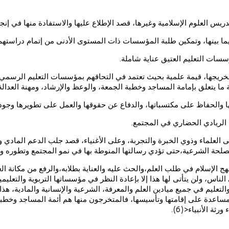
خريجها، قيمة علمية بحيث تعتمد في التحاقهم بمؤسسات التعليم الرسمي ا
يتعلق بإمامة المساجد وخطبة الجمعة، والوعظ والإرشاد، ومهنة العدالة 
لعلماء وذوي الخبرة والتجربة، وعلى الأغنياء، قصد جلب الدعم المادي وا
صلحة الشرعية،حتى تؤدي رسالتها المنوطة بها في نمو المجتمع وتطوره و
الإسلام في طلب العلم،والحث عليه والعناية بطلابه،والرفع من مكانة العلم
لناس، ولن يتأتى لها هذا إلا بإعادة النظر في مؤسساتها التربوية والتعلي
والتعليم في جميع ميادين العلم والمعرفة، الشرعية والإنسانية والمادية، ه
المساعدة على إقامتها وتأسيسها، فالمتخرجون منها هم أئمة المساجد وخط
ة الأنبياء<(6).