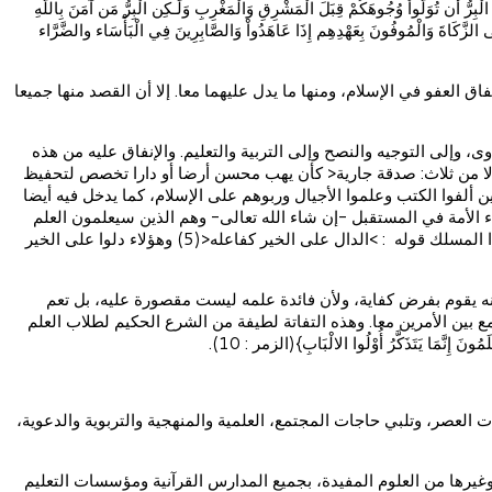
لله قال : >إن في المال لحق سوى الزكاة<(3) ثم تلا قوله تعالى {لَيْسَ الْبِرُّ أَن تُوَلُّواْ وُجُوهَكُمْ قِبَلَ الْمَشْرِقِ وَالْمَغْرِبِ وَلَـكِن الْبِرُّ مَن آمَنَ بِاللَّهِ
َى الزَّكَاةَ وَالْمُوفُونَ بِعَهْدِهِم إِذَا عَاهَدُواْ وَالصَّابِرِينَ فِي الْبَأْسَاء والضَّرَّاء
 العفو في الإسلام، ومنها ما يدل عليهما معا. إلا أن القصد منها جميعا
إلى التوجيه والنصح وإلى التربية والتعليم. والإنفاق عليه من هذه
ه إلا من ثلاث: صدقة جارية< كأن يهب محسن أرضا أو دارا تخصص لتحفيظ
و ولد صالح يدعو له، أو علم ينتفع به<(4) ويدخل فيه العلماء الربانيون الذين ألفوا الكتب وعلموا الأجيال وربوهم على الإسلام، كما يدخل فيه أيضا
ء الأمة في المستقبل -إن شاء الله تعالى- وهم الذين سيعلمون العلم
النافع للأجيال القادمة. وأجر هذا العمل لا يقتصر عليهم فحسب،بل يتعداهم إلى المحسنين الذين أنفقوا عليهم حتى وصلوا إلى هذه المرتبة، ويؤكد هذا المسلك قوله : >الدال على الخير كفاعله<(5) وهؤلاء دلوا على الخير
 لأنه يقوم بفرض كفاية، ولأن فائدة علمه ليست مقصورة عليه، بل تعم
مع بين الأمرين معا. وهذه التفاتة لطيفة من الشرع الحكيم لطلاب العلم
يَتَذَكَّرُ أُوْلُوا الالْبَابِ}(الزمر : 10).
عصر، وتلبي حاجات المجتمع، العلمية والمنهجية والتربوية والدعوية،
وغيرها من العلوم المفيدة، بجميع المدارس القرآنية ومؤسسات التعليم