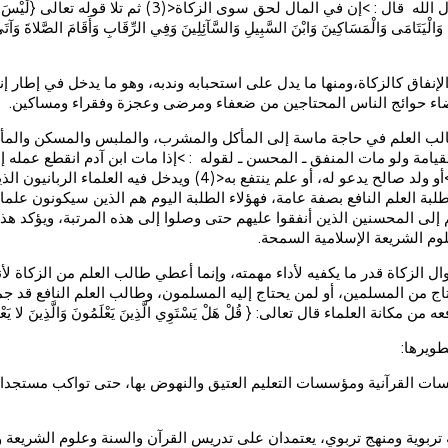
السنة النبوية كذلك؛ ففي الحديث الشريف عن فاطمة بنت قيس أن رسول ا
بَى وَالْيَتَامَى وَالْمَسَاكِينَ وَابْنَ السَّبِيلِ وَالسَّآئِلِينَ وَفِي الرِّقَابِ وَأَقَامَ الصَّلاةَ وَآت
اق كالزكاة،ومنها ما يدل على استحبابه وندبه، وهو ما يدخل في إطار إنفاق
قضاء حوائج الناس المحتاجين من ضعفاء ومرضى وعجزة وفقراء ومساكين.
 العلم في حاجة ماسة إلى المأكل والمشرب، والملبس والمسكن والمأوى، و
لقيامة ولو مات المنفق ـ المحسن ـ لقوله : >إذا مات ابن آدم انقطع عمل
كتاب الله ومدارسته ودراسة علومه وسنة نبيه وهذا ما يسمى بالوقف – >أ
ة العلم النافع بصفة عامة، فهؤلاء الطلبة اليوم هم الذين سيكونون علما
وم الشريعة الإسلامية السمحة.
أموال الزكاة قدر ما يكفيه لأداء مهمته، وإنما أعطي طالب العلم من الزكاة
يحتاج من المسلمين، أو لمن يحتاج إليه المسلمون، وطالب العلم النافع قد ج
ال تعالى: { قُلْ هَلْ يَسْتَوِي الَّذِينَ يَعْلَمُونَ وَالَّذِينَ لا يَعْلَمُونَ إِنَّمَا 
ويرها:
ت القرآنية ومؤسسات التعليم العتيق والنهوض بها، حتى تواكب مستجدات ال
 تربوية ومنهج تربوي، يعتمدان على تدريس القرآن والسنة وعلوم الشريعة 