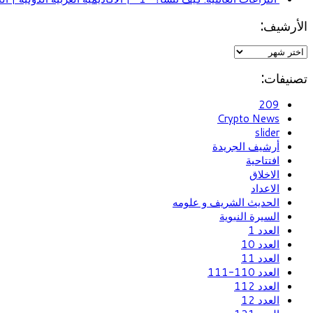
الأرشيف:
تصنيفات:
209
Crypto News
slider
أرشيف الجريدة
افتتاحية
الاخلاق
الاعداد
الحديث الشريف و علومه
السيرة النبوية
العدد 1
العدد 10
العدد 11
العدد 110-111
العدد 112
العدد 12