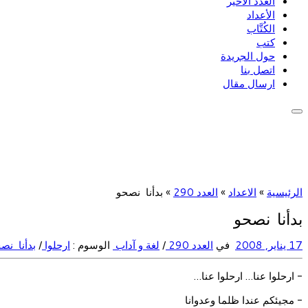
العدد الأخير
الأعداد
الكُتَّاب
كتب
حول الجريدة
اتصل بنا
ارسال مقال
الرئيسية
»
الاعداد
»
العدد 290
»
بدأنا نصحو
بدأنا نصحو
17 يناير, 2008
في
العدد 290
/
لغة و آداب
الوسوم :
ارحلوا
/
بدأنا نص
- ارحلوا عنا… ارحلوا عنا…
- مجيئكم عندا ظلما وعدوانا