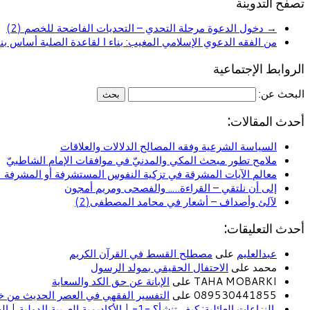
تصفح التدوينة
→
دخول الدعوة مرحلة التحدي – التحديات الفاضحة للخصم (2)
من الفقه الدعوي الإسلامي المغيب: بناء ا لقاعدة الصلبة أساس ب
الروابط الإجتماعية
البحث عن:
أحدث المقالات:
السياسة الشرعية وفقه المصالح الدلالات والعلاقات
ملامح تطور مبحث المكي والمدنيّ في موافقات الإمام الشاطبيّ
معالم الآيات المشرقة في تزكية النفوس المستشرفة أو المشرفة (ا
إلى أن نلتقي – القراءة….. والفصحى ومريم أمجون
لآلئ وأصداف – أشعار في محامد المصطفى(2)
أحدث التعليقات:
عبدالعليم
على
مصطلح القسط في القرآن الكريم
محمد على
الاحتفال الحقيقي بمولد الرسول
TAHA MOBARKI على
الإبانة عن حق الكد والسعاية
089530441855 على
التفسير الفقهي في العصر الحديث من خل
النزاعات العائلية: كيف تنشأ؟ -1- | الأكاديمية العربية الدولية | الحياة الأسرية