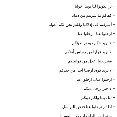
- لن تكونوا لنا يوما إخوانا
- كفاكم ما شربتم من دمانا
- أسرفتم في إذلالنا وقلتم نحن لكم أعوانا
- ارحلوا عنا.. ارحلوا عنا…
- لا نريد حكم ديمقراطيتكم
- لا نريد قرارا من مجلس أمنكم
- فشريعتنا أعدل من قوانينكم
- لا نريد فوق أرضنا أحدا من جندكم
- ارحلوا عنا… ارحلوا عنا…
- لا خير يرجى منكم
- لنا ديننا ولكم دينكم
- إذا لم ترحلوا عنا فنحن البواسل
- سنحارب بالراجمات وكل الوسائل