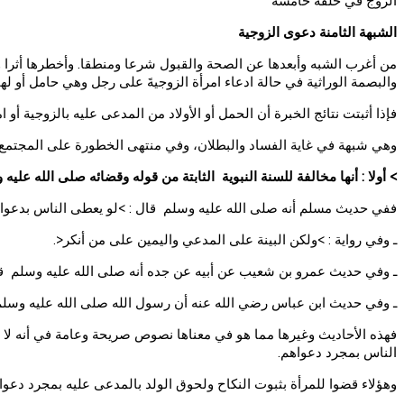
الزوج في حلقة خامسة
الشبهة الثامنة دعوى الزوجية
من أغرب الشبه وأبعدها عن الصحة والقبول شرعا ومنطقا. وأخطرها أثرا وض
والبصمة الوراثية في حالة ادعاء امرأة الزوجيةَ على رجل وهي حامل أو لها
فإذا أثبتت نتائج الخبرة أن الحمل أو الأولاد من المدعى عليه بالزوجية أ
وهي شبهة في غاية الفساد والبطلان، وفي منتهى الخطورة على المجتمع وا
> أولا : أنها مخالفة للسنة النبوية الثابتة من قوله وقضائه صلى الله عليه 
ففي حديث مسلم أنه صلى الله عليه وسلم قال : >لو يعطى الناس بدعواهم
ـ وفي رواية : >ولكن البينة على المدعي واليمين على من أنكر<.
ـ وفي حديث عمرو بن شعيب عن أبيه عن جده أنه صلى الله عليه وسلم قال في
ـ وفي حديث ابن عباس رضي الله عنه أن رسول الله صلى الله عليه وسلم 
فهذه الأحاديث وغيرها مما هو في معناها نصوص صريحة وعامة في أنه لا ي
الناس بمجرد دعواهم.
وهؤلاء قضوا للمرأة بثبوت النكاح ولحوق الولد بالمدعى عليه بمجرد دعو