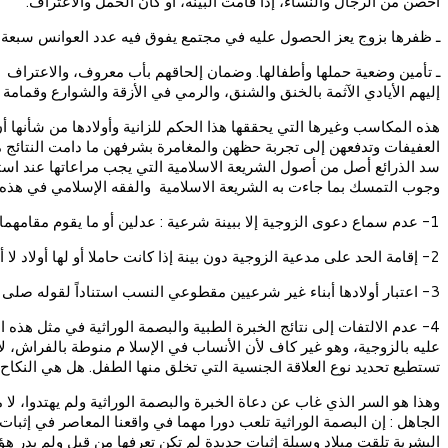
أحصن من الرجال والنساء، إذا قامت البينة، أو كان الحمل والاعتراف.
ـ ظفرها بزوج يعز الحصول عليه في مجتمع يفوق فيه عدد العوانس سبعة مل
ـ تأمين وضعية حملها وأطفالها. وضمان إلحاقهم بأب معروف، والاعتراف لهم
إليهم الأيادي الآثمة بالخنق والشنق، والرمي في الأزقة والشوارع وقمامة ال
هذه المكاسب وغيرها التي يحققها هذا الحكم للزانية وأولادها من شأنها أ
العفيفات وتدفعهن إلى تجربة حظهن والمغامرة بشرفهن ما دامت النتائج م
سد الذرائع أصل من أصول الشريعة الاسلامية التي يجب مراعاتها عند اس
وجوب التمسك بما جاءت به الشريعة الاسلامية والفقه الإسلامي في هذه ا
1- عدم سماع دعوى الزوجية إلا ببينة شرعية : عدلين أو ما يقوم مقامهما
2- إقامة الحد على مدعية الزوجية دون بينة إذا كانت حاملا أو لها أولاد لا أب لهم كما قال عمررضي الله عنه
3- اعتبار أولادها أبناء غير شرعيين مقطوعي النسب استناداً لقوله صلى الله عليه وسلم : الولد للفراش وللعاهر الحجر.
4- عدم الالتفات إلى نتائج الخبرة الطبية والبصمة الوراثية في مثل هذه 
عليه بالزوجية، وهو غير كاف لأن الأنساب في الإسلا م منوطة بالفراش، لا
تستطيع تحديد نوع العلاقة الجنسية التي تخلق منها الطفل. هل هي النكاح
وهذا هو السر الذي غاب عن دعاة الخبرة والبصمة الوراثية ولم يهتدوا، 
الجاهل : إن البصمة الوراثية تلعب دورا مهما في واقعنا المعاصر في إثبا
البشرية تلقت ميلاد وسيلة إثبات جديدة لم تكن تعرفها من قبل ولم يدر هؤلا