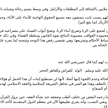
ايين بالإضافة إلى المطلقات والأرامل. وفي وسط يتسم رجاله وشبابه بالع
 بنسب ثابت يتمتعون معه بجميع الحقوق الواجبة للأبناء على الآباء، وحما
أزبال كما يقع كثيرا.
ن تُشجع على الزنا وتفريخ أبناء الزنا، وتفتح أبواب الفساد على مصراعيه 
حمودة العواقب مضمونة النتائج بقوة القانون وسلطة القضاء. وفي ذلك خطر
تنباط الأحكام وتشريعها. وهي تقتضي رفض هذا التوجه وشجبه لما يجره على
لحالة من :
الحالة وعدم اللجوء إليها أصلا، لأنها لن تستطيع إثبات أن هذا الحمل أو ه
 بالنطف وهذا هو السر في تجاهل الشريعة لإسلامية والفقه الاسلامي لهذه ا
 أم السفاح
لا ما زعمه البعض من تخلف الطب وضعفه عند نشأة الفقه، حين نزول القرآن 
ت ونفي النسب، وأنه يجري تطبيقها الآن في معظم الدول المتقدمة كأحد الا
ء :