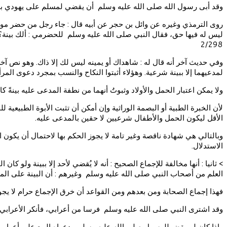
وقد أبى رسول الله صلى الله عليه وسلم أن يقضي لمسلم على يهودي بمجر
روى الترمذي وغيره عن وائل بن حجر عن أبيه قال : جاء رجل من حضر مو
ليس له فيها حق، فقال النبي صلى الله عليه وسلم للحضرمي : ألك بينة؟ قا
2/298
وفي حديث آخر أنه قال له : شاهداك أو يمينه ليس لك إلا ذاك. وهو نص آخر 
لمدعيهما إلا ببينة شرعية. وهؤلاء أثبتوا النكاح والنسب بمجرد دعوى المرأ
ولا يمكن اعتبار الحمل والأولاد وثبوتُ أنهما من نطفة المدعى عليه بينةً 
لأن الخبرة الطبية أو البصمة الوراثية وإن أمكن أن تثبت الأبوة الطبيعي
الأقل ليكون الحمل والأطفال شرعيين لا حقين بالمدعى عليه.
وبالتالي هي شهادة ناقصة وغير تامة لا يجوز الحكم بها لاحتمال أن يكون 
الاستدلال.
> ثانيا : أنها مخالفة للإجماع الصحيح : أنه لا يُقضي لأحد إلا ببينة ول
العلم من أصحاب النبي صلى الله عليه وسلم وغيرهم : أن البينة على ال
فهذا إجماع الصحابة ومن بعدهم ومن القواعد أن خرق الإجماع حرام لا يجوز
وقد اشترى النبي صلى الله عليه وسلم فرسا من أعرابي، فأنكر الأعرابي
وإذا كان لم يقض للرسول صلى الله عليه وسلم بدعواه البيع على أعرابي 