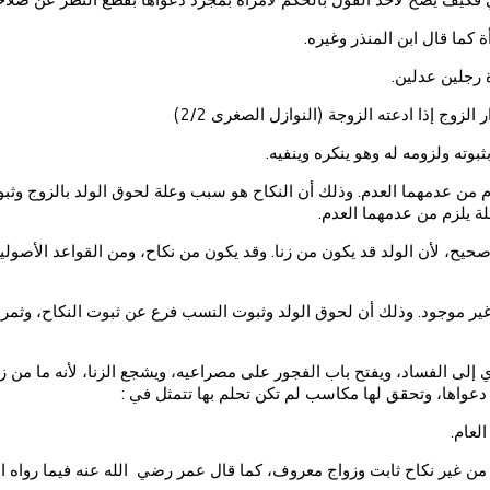
 كما قال ابن المنذر وغيره.
ة رجلين عدلين.
الزوج إذا ادعته الزوجة (النوازل الصغرى 2/2)
بوته ولزومه له وهو ينكره وينفيه.
يلزم من عدمهما العدم. وذلك أن النكاح هو سبب وعلة لحوق الولد بالزوج وث
ة يلزم من عدمهما العدم.
 صحيح، لأن الولد قد يكون من زنا. وقد يكون من نكاح، ومن القواعد الأصولية
صل غير موجود. وذلك أن لحوق الولد وثبوت النسب فرع عن ثبوت النكاح، وثمرة
إلى الفساد، ويفتح باب الفجور على مصراعيه، ويشجع الزنا، لأنه ما من زا
دعواها، وتحقق لها مكاسب لم تكن تحلم بها تتمثل في :
لعام.
 من غير نكاح ثابت وزواج معروف، كما قال عمر رضي الله عنه فيما رواه الب