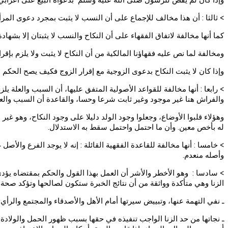
> ثالثا : أن هذا مخالف للإجماع على أن النسب لا يثبت بمجرد دعوى المرأة
كما أنها مخالفة لاتفاق الفقهاء على أن النكاح والنسب لا يثبتان إلا بشهاد
ومخالفة لما نص عليه فقهاؤنا المالكية من أن النكاح لا يثبت ولا يلزم بإقرار 
وإذا كان لا يثبت النكاح بدعوى الزوجية مع إقرار الزوج فكيف يصح الحكم بث
> رابعا : أنها مخالفة للقواعد الأصولية المتفق عليها، أن السبب والعلة 
والفراش هنا غير موجود وغير ثابت شرعا وحسا، والقاعدة أن السبب والعل
وهؤلاء قلبوا الأوضاع، وجعلوا وجود الولد دليلا على وجود النكاح، وهو غير
له بأخص معين. وأن ما احتمل واحتمل سقط به الاستدلال.
> خامسا : أنها مخالفة للقاعدة الفقهية القائلة : إنه لا يوجد الفرع والأ
وأصله منعدم.
> سادسا : وهو الأخطر والأشر أن العمل بهذا القول والحكم بمقتضاه يؤدي 
الزنا وهي متأكدة وواثقة من أن نتائج الخبرة ستكون لصالحها وتؤكد صحة 
ـ نفي التهمة عنها، وتبييض سيرتها أمام الأهل والأصدقاء والمجتمع والرأي ا
ـ نجاتها من حد الزنا الواجب تنفيذه في حقها بسبب ظهور الحمل والولادة