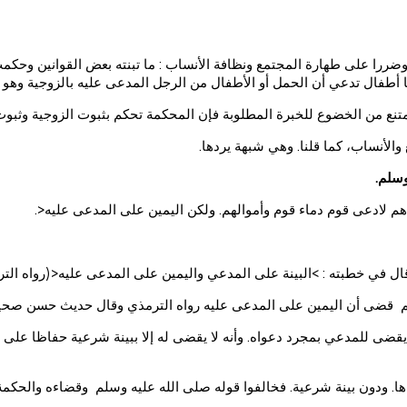
ررا على طهارة المجتمع ونظافة الأنساب : ما تبنته بعض القوانين وحكمت 
 أطفال تدعي أن الحمل أو الأطفال من الرجل المدعى عليه بالزوجية وهو ينكر
و امتنع من الخضوع للخبرة المطلوبة فإن المحكمة تحكم بثبوت الزوجية وثبوت
لأنساب، كما قلنا. وهي شبهة يردها.
وسلم.
 لادعى قوم دماء قوم وأموالهم. ولكن اليمين على المدعى عليه<.
 خطبته : >البينة على المدعي واليمين على المدعى عليه<(رواه الترمذي 99
قضى أن اليمين على المدعى عليه رواه الترمذي وقال حديث حسن صحيح ب 9
قضى للمدعي بمجرد دعواه. وأنه لا يقضى له إلا ببينة شرعية حفاظا على 
اها. ودون بينة شرعية. فخالفوا قوله صلى الله عليه وسلم وقضاءه والحكمة