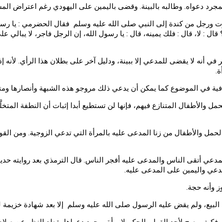
د دعواه. وطالبه بالبينة. وقضى باليمين على اليهودي رغم اعتراض المس
ت ورجل من كندة إلى النبي صلى الله عليه وسلم فقال الحضرمي : يا رس
ل : لا، قال : فلك يمينه، قال : يا رسول الله، إن الرجل فاجر، لا يبالي 
في أنه لا يقضى للمدعي إلا ببينة، ودليل آخر على بطلان هذا الرأي. لأنه 
ة.
كافية في الموضوع كما يمكن أن يدعي ذلك مروجو هذه الشبهة وأنصارها ومتبنّ
ة للحمل والأطفال المتنازع فيهم، فإنها لن تستطيع أبدا إثبات أن النطفة 
الحمل والأطفال من زنا المدعى عليه بالمرأة التي تدعي الزوجية. ومن الق
و كان المدعي أتقى الناس والمدعى عليه أفجر الناس. قال الترمذي بعد روايت
مدعي واليمين على المدعى عليه.
 وأنه حجة.
 البيع، ولم يقض عليه الرسول صلى الله عليه وسلم إلا بعد شهادة خزيم
فكيف يصح لأحد القول بالحكم لامرأة بمجرد دعواها بقطع النظر عن صلاحه