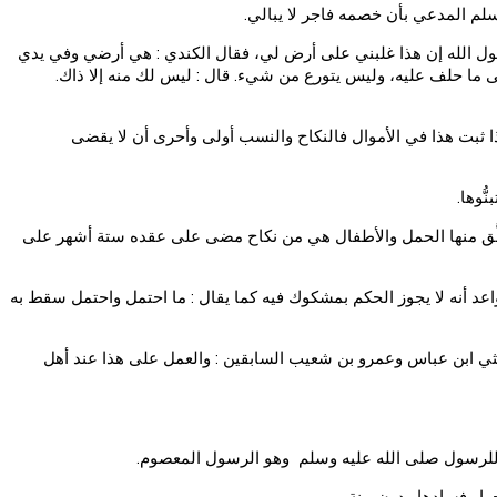
لم المدعي بأن خصمه فاجر لا يبالي.
ول الله إن هذا غلبني على أرض لي، فقال الكندي : هي أرضي وفي يدي
على ما حلف عليه، وليس يتورع من شيء. قال : ليس لك منه إلا ذاك.
إذا ثبت هذا في الأموال فالنكاح والنسب أولى وأحرى أن لا يقضى
ُوها.
المتخلَّق منها الحمل والأطفال هي من نكاح مضى على عقده ستة أشهر على
واعد أنه لا يجوز الحكم بمشكوك فيه كما يقال : ما احتمل واحتمل سقط به
ه حديثي ابن عباس وعمرو بن شعيب السابقين : والعمل على هذا عند أهل
ة للرسول صلى الله عليه وسلم وهو الرسول المعصوم.
ا وفسادها ودون بينة.