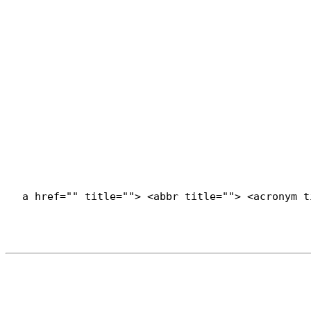
<a href="" title=""> <abbr title=""> <acronym 