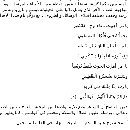
المسلمين ، كما كشفه سبحانه عمن اصطفاه من الأنبياء والمرسلين ومن ص
مواجهة الصف الآخر الذي يعمل دائبا على الحيلولة دونهم وما يريدونه من
أزمنة وحقب مختلفة اختلاف الوسائل والظروف ، مع توحُّدٍ تام في ا! لأه
يا من أجبيت دعاءَ نوحٍ ” فَانْتَصِرْ ”
وحملْتَهُ فـي فُلْكِكَ المشحُونِ
يا مـن أَحَـالَ النارَ حَوْلَ خَلِيلِه
رَوْحاً ورَيْحَاناً بِقَوْلِكَ ” كُونِي ”
يا من أمَرْتَ الحوتَ يَلْفِظُ يُونُساً
وسَتَـرْتَهُ بِشُجَيْرَةِ الْيَقْطِـينِ
يا رب إنـَّا مِثْـلَهُ فـي كَـرْبِهِ
فَارْحَمْ عِبَاداً كُلّهُمُ ” ذُوالنُّونِ “(2)
فمن الواضح أن الشاعر يضع تلازما واضحا بين المحنة والفرج ، وبين الضيق و
وتعالى ، ورسله عليهم الصلاة والسلام ومحنهم في أقوامهم ، كما يظهر من خ
أ ـ محنة نوح عليه السلام ـــ النتيجة : نجاته في الفلك المشحون.