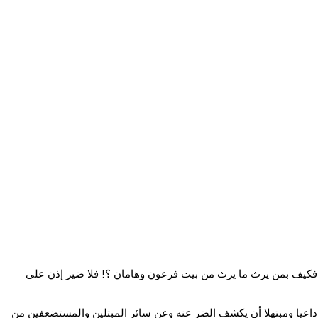
ة ، فكيف بمن يرث ما يرث من بيت فرعون وهامان ؟! فلا ضير إذن على
، داعيا ومبتهلا أن يكشف الضر عنه وعن سائر المبتلين والمستضعفين من