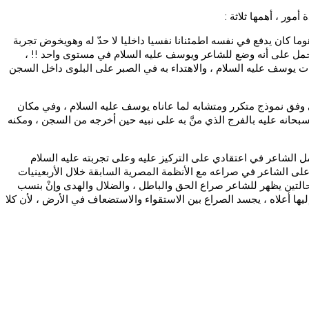
مور ، أهمها ثلاثة :
ا كان يدفع في نفسه اطمئنانا نفسيا داخليا لا حدّ له وهويخوض تجربة
ن يحمل على أنه وضع للشاعر ويوسف عليه السلام في مستوى واحد !! ،
ت يوسف عليه السلام ، والاهتداء به في الصبر على البلوى داخل السجن
فق نموذج متكرر ومتشابه لما عاناه يوسف عليه السلام ، وفي مكان
حانه عليه بالفرج الذي منَّ به على نبيه حين أخرجه من السجن ، ومكنه
ل الشاعر في اعتقادي على التركيز عليه وعلى تجربته عليه السلام
لى الشاعر في صراعه مع الأنظمة المصرية السابقة خلال الأربعينيات
لحالتين يظهر للشاعر صراع الحق والباطل ، والضلال والهدى وإنْ بنسب
يها أعلاه ، يجسد الصراع بين الاستقواء والاستضعاف في الأرض ، لأن كلا