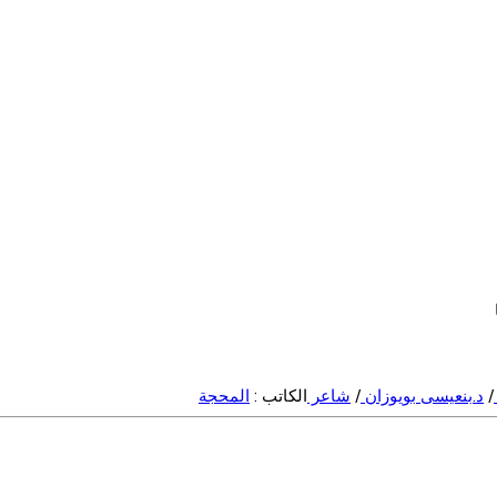
/
د.بنعيسى بويوزان
/
شاعر
الكاتب :
المحجة