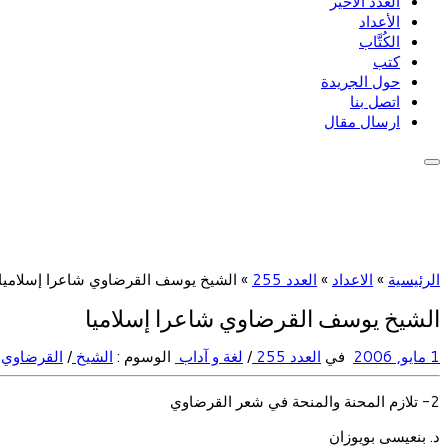
العدد الأخير
الأعداد
الكُتَّاب
كتب
حول الجريدة
اتصل بنا
ارسال مقال
الرئيسية
»
الاعداد
»
العدد 255
»
الشيخ يوسف القرضاوي شاعرا إسلاميا
الشيخ يوسف القرضاوي شاعرا إسلاميا
1 مايو, 2006
في
العدد 255
/
لغة و آداب
الوسوم :
الشيخ
/
القرضاوي
2- تلازم المحنة والمنحة في شعر القرضاوي
د. بنعيسى بويوزان