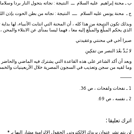
ب ـ محنة إبراهيم عليه السلام ـــ النتيجة : نجاته بتحول النار بردا وسلاما.
ج ـ محنة يونس عليه السلام ــــ النتيجة : نجاته من بطن الحوت بإذن الله
وبذلك تكون النتيجة من هذا كله ، أن المحنة التي انتابت الأنبياء، لها بداي
الذي يحكم المبلِّغ والمبلَّغ إليه معا ، فهما ليسا بمنأى عن الابتلاء والم
صبرا أخي في محنتي وعقيدتي
لا بُـدَّ بعْدَ النصر من تمَكِينِ
وبعد أن أكد الشاعر على هذه القاعدة التي يشترك فيه الماضي والحاضر 
وما لقيه من سجن وتعذيب في السجون المصرية خلال الأربعينيات والخمسي
———–
1 ـ نفحات ولفحات ، ص 36.
2 ـ نفسه ، ص 69.
اترك تعليقا :
لن يتم نشر عنوان بريدك الإلكتروني. الحقول الإلزامية مشار إليها بـ
*