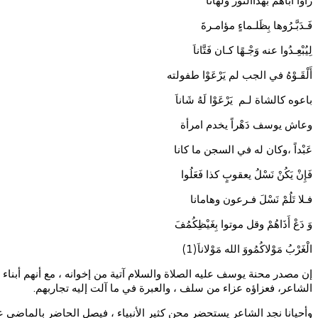
رَأَوْا أباهمْ بهذاالنور وَلْهَاناَ
فَـدَبَّـرُوها بِظَلـماءٍ مؤامـرةَ
لِيُبْعِـدُوا عنه وَجْـهًا كـان فَتَّاناَ
أَلْقَـوْهُ في الجب لم يَرْعَوْا طفولته
باعوه كالشاة لـم يَرْعَوْا لَهُ شَاناَ
وعاش يوسف دَهْراً يخدم امرأة
عَبْداً ،وكان له في السجن ما كانا
فَإِنْ يَكُنْ نَسْلُ يعقوبٍ كذا فَعَلُوا
فـلا تَلُمْ نَسْلَ فـرعون وهامانا
وَ دَعْ أَذَاهُمْ وقل موتوا بِغَيْظِكُمُفَ
الْغَرْبُ مَوْلاكُمُووَ الله مَوْلاناَ(1)
إن مصدر محنة يوسف عليه الصلاة والسلام آتية من إخوانه ، مع أنهم أبنا
الشاعر، فعزاؤه عزاء من سلف ، والعبرة في ما آلت إليه تجاربهم.
وأحيانا نجد الشاعر يستحضر محن كثير الأنبياء ، فيصل الحاضر بالماضي ع