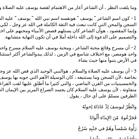
وما يلفت النظر ، أن الشاعر أعار من الاهتمام لقصة يوسف عليه الصلاة والس
1- كون اسم الشاعر ” يوسف ” هونفسه اسم نبي الله ” يوسف ” عليه الصلا
السجن والمحن التي كانت تبعث فيه الثقة الكاملة في الله عز وجل ، لكي ت
وإنما المقصود ، هوأن الشاعر كان يستلهم قصص الأنبياء ومحنهم على اخت
والتصميم على الدعوة إلى الله داخله أملا في أن تكون النهاية متشابهة.
2- أن مسرح وقائع محنة الشاعر ، ومحنة يوسف عليه السلام مسرح واح
واحد هومصر، مع اختلاف شاسع في الزمن ، لذلك يبدوالشاعر أكثر استئناسا
في الأرض يتبوأ منها حيث يشاء.
3- أن يوسف عليه الصلاة والسلام ، هوالنبي الوحيد الذي قص الله عز و
بخاصة ،لأن السجن وما يستتبعه ، كان الوسيلة الأهم التي جوبه بها يوس
والخمسينيات من القرن الماضي ، والتي كثيرا ما أطلق عليها لقب الفراعن
متفاوتة ، لأن يوسف عليه السلام كان يجسد الصراع المرير بين الإيمان ال
الطرفين مسلمٌ على أي حال ، يقول :
وانْظُرْ ليوسفَ إذْ عَادَاهُ إخوتُهُ
فَجَرَّعُوهُ مْنَ الإِيذَاءِ أَلْوانَا
رَأْوهُ شَمْساً وهُمْ في جَنْبِهِ سُرُجٌ