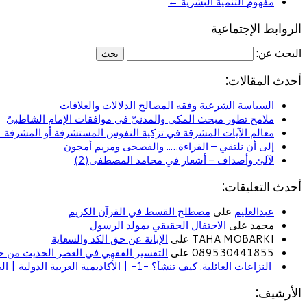
مفهوم التنمية البشرية
←
الروابط الإجتماعية
البحث عن:
أحدث المقالات:
السياسة الشرعية وفقه المصالح الدلالات والعلاقات
ملامح تطور مبحث المكي والمدنيّ في موافقات الإمام الشاطبيّ
معالم الآيات المشرقة في تزكية النفوس المستشرفة أو المشرفة (ا
إلى أن نلتقي – القراءة….. والفصحى ومريم أمجون
لآلئ وأصداف – أشعار في محامد المصطفى(2)
أحدث التعليقات:
عبدالعليم
على
مصطلح القسط في القرآن الكريم
محمد على
الاحتفال الحقيقي بمولد الرسول
TAHA MOBARKI على
الإبانة عن حق الكد والسعاية
089530441855 على
التفسير الفقهي في العصر الحديث من خل
النزاعات العائلية: كيف تنشأ؟ -1- | الأكاديمية العربية الدولية | الحياة الأسرية
الأرشيف: