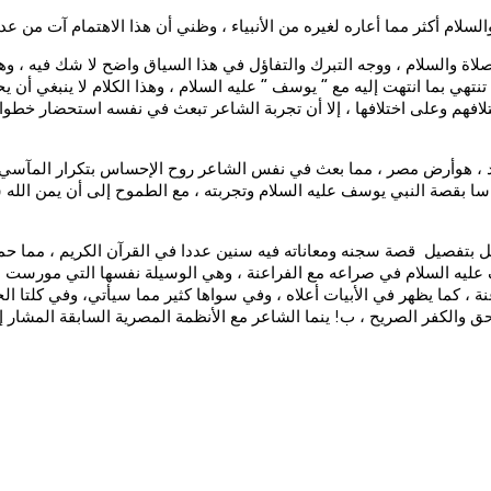
لام أكثر مما أعاره لغيره من الأنبياء ، وظني أن هذا الاهتمام آت من عدة أ
ة والسلام ، ووجه التبرك والتفاؤل في هذا السياق واضح لا شك فيه ، وهوم
نتهي بما انتهت إليه مع ” يوسف ” عليه السلام ، وهذا الكلام لا ينبغي أ
لافهم وعلى اختلافها ، إلا أن تجربة الشاعر تبعث في نفسه استحضار خطوا
د ، هوأرض مصر ، مما بعث في نفس الشاعر روح الإحساس بتكرار المآسي و
 بقصة النبي يوسف عليه السلام وتجربته ، مع الطموح إلى أن يمن الله سب
جل بتفصيل قصة سجنه ومعاناته فيه سنين عددا في القرآن الكريم ، مما حم
ف عليه السلام في صراعه مع الفراعنة ، وهي الوسيلة نفسها التي مورست ع
ة ، كما يظهر في الأبيات أعلاه ، وفي سواها كثير مما سيأتي، وفي كلتا ا
حق والكفر الصريح ، ب! ينما الشاعر مع الأنظمة المصرية السابقة المشار إل