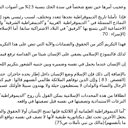
وعجيب أمرها حين تضع شخصاً في سدة الحك بنسبة 23% من أصوات الناخبين، بل عجيب أمر كثير من القيم والشعارات الغربية التي باتت تطبع أفكار وأخلاق وسلوك الكثير منا.
فإذا تأملنا تاريخ الديموقراطية نجدها تتعدد وتختلف، لسبب رئيسي يعود إلى
النماذج المتمثلة في ” الديموقراطية الغربية” و”الديمقراطية الشرقية” و
الاجتماعية التي يتمتع بها “الرفيق” في البلاد الاشتراكية سابقا. أما الإس
(الإسراء : 70 .
فهذا التكريم أكثر من الحقوق والضمانات.والآية التي تنص على هذا التكري
لذلك فالنموذج الإسلامي يضفي على الإنسان شيئا من القداسة ترفع قيمت
إن الإنسان عندما يحمل في نفسه وضميره وبين جنبيه الشعور بتكريم الله 
بالإضافة إلى ذلك فإن الإسلام وضع الإنسان داخل إطار يحده حاجزان حتى لا 
(القصص : 83 ) و{إن الذين توفاهم الملائكة ظالمي أنفسهم قالو
الرجال والنساء والولدان لا يستطيعون حيلة ولا يهتدون سبيلا فأولئك عسى الله 
انطلاقا من هذه المحددات الإسلامية يمكن القول بأن روح “الديموقراطية”
النزعات الاستبدادية وتصفيتها في نفسه قبل تصفيتها في واقعه.
“أما الديموقراطية العلمانية أو اللائكية فإنها تمنح الإنسان أولا الحق
يجعل الآخرين تحت ثقل ديكتاتورية طبقية لأنها لا تصف في نفسه دوافع العب
ما بأنفسهم}(مالك بن نبي تأملات ص75).