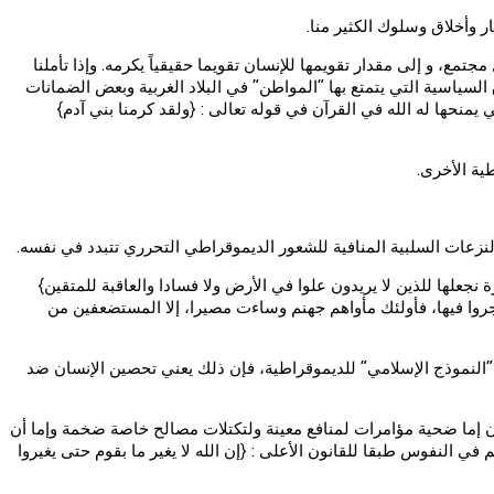
تمع، و إلى مقدار تقويمها للإنسان تقويما حقيقياً يكرمه. وإذا تأملنا
لسياسية التي يتمتع بها “المواطن” في البلاد الغربية وبعض الضمانات
ي يمنحها له الله في القرآن في قوله تعالى : {ولقد كرمنا بني آدم}
ية الأخرى.
لنزعات السلبية المنافية للشعور الديموقراطي التحرري تتبدد في نفسه.
 نجعلها للذين لا يريدون علوا في الأرض ولا فسادا والعاقبة للمتقين}
ة فتهاجروا فيها، فأولئك مأواهم جهنم وساءت مصيرا، إلا المستضعفين من
 “النموذج الإسلامي” للديموقراطية، فإن ذلك يعني تحصين الإنسان ضد
يكون إما ضحية مؤامرات لمنافع معينة ولتكتلات مصالح خاصة ضخمة وإما أن
في النفوس طبقا للقانون الأعلى : {إن الله لا يغير ما بقوم حتى يغيروا