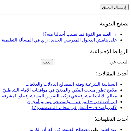
تصفح التدوينة
→
العلم هو القوة فما نصيب أجيالنا منه؟!
على هامش الدخول المدرسي الجديد : رأي في المسألة التعليمية
←
الروابط الإجتماعية
البحث عن:
أحدث المقالات:
السياسة الشرعية وفقه المصالح الدلالات والعلاقات
ملامح تطور مبحث المكي والمدنيّ في موافقات الإمام الشاطبيّ
معالم الآيات المشرقة في تزكية النفوس المستشرفة أو المشرفة (ا
إلى أن نلتقي – القراءة….. والفصحى ومريم أمجون
لآلئ وأصداف – أشعار في محامد المصطفى(2)
أحدث التعليقات:
عبدالعليم
على
مصطلح القسط في القرآن الكريم