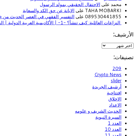
محمد على
الاحتفال الحقيقي بمولد الرسول
TAHA MOBARKI على
الإبانة عن حق الكد والسعاية
089530441855 على
التفسير الفقهي في العصر الحديث من خل
النزاعات العائلية: كيف تنشأ؟ -1- | الأكاديمية العربية الدولية | الحياة الأسرية
الأرشيف:
تصنيفات:
209
Crypto News
slider
أرشيف الجريدة
افتتاحية
الاخلاق
الاعداد
الحديث الشريف و علومه
السيرة النبوية
العدد 1
العدد 10
العدد 11