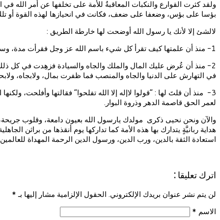
ولقد كثرت القوارع والنكبات المعاقبةُ للأمة على تخلفها عن أمر الله في ال
بؤسا على بؤس، وضعفا على ضعف، فكانت في انحيازها لهذه القوة أو تلك م
لالشئ إلا لأنك يا رسول الله أوضحت لها خارطة الطريق :
1- منذ أن علمتها كيف تقرأ كل شيء باسم الله عز وجل فقرأت مدة، وسعدت مدة، ثم نكصت فقرأت باسم الأهواء فشقيت وتعست.
2- منذ أن عُرض عليك المال والملك والجاه والسيادة فزهِدت في كل ذلك،
في التهارش على الدنيا والجاه والمنصب فما ظفرت بمال، ولابجاه، ولابحكم،
3- منذ أن قلتَ لها : “قولوا لاإله إلا الله تفلحوا” فقالتها وأفلحت، ولكنها
لعمر الحق قاصمة الدهر وذروة البوار.
والآن ونحن نحيى ذكرى مولدك يارسول الله بعيون دامعة، وقلوب جريحة، وأ
هداية ربانيَّةٍ يتدارك بها هذه الأمة كما تداركها يوم أنقذها من براثن الج
استعادة الثقة بالدين، ورب الدين، ورسول الدين الرحمة المهداة للعالمين.
اترك تعليقا :
لن يتم نشر عنوان بريدك الإلكتروني. الحقول الإلزامية مشار إليها بـ
*
الاسم
*