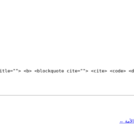
title=""> <b> <blockquote cite=""> <cite> <code> <
الأمة
←