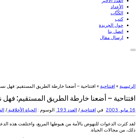
العدد الأخير
الأعداد
الكُتَّاب
كتب
حول الجريدة
اتصل بنا
ارسال مقال
الرئيسية
»
افتتاحية
»
افتتاحية – أضعنا خارطة الطريق المستقيم: فهل نس
افتتاحية – أضعنا خارطة الطريق المستقيم: فهل 
16 مايو, 2003
في
افتتاحية
/
العدد 193
الوسوم :
الحياة الأخلاقية
/
ال
لقد كثرت الدعوات للنهوض بالأمة من هبوطها المريع، واختلفت هذه الدعوات 
ذلك، من مجالات الحياة.