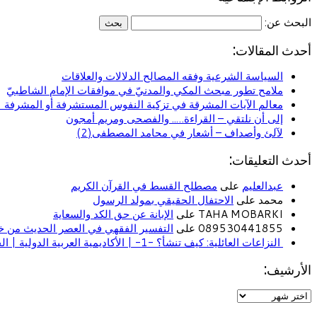
البحث عن:
أحدث المقالات:
السياسة الشرعية وفقه المصالح الدلالات والعلاقات
ملامح تطور مبحث المكي والمدنيّ في موافقات الإمام الشاطبيّ
معالم الآيات المشرقة في تزكية النفوس المستشرفة أو المشرفة (ا
إلى أن نلتقي – القراءة….. والفصحى ومريم أمجون
لآلئ وأصداف – أشعار في محامد المصطفى(2)
أحدث التعليقات:
عبدالعليم
على
مصطلح القسط في القرآن الكريم
محمد على
الاحتفال الحقيقي بمولد الرسول
TAHA MOBARKI على
الإبانة عن حق الكد والسعاية
089530441855 على
التفسير الفقهي في العصر الحديث من خل
النزاعات العائلية: كيف تنشأ؟ -1- | الأكاديمية العربية الدولية | الحياة الأسرية
الأرشيف: