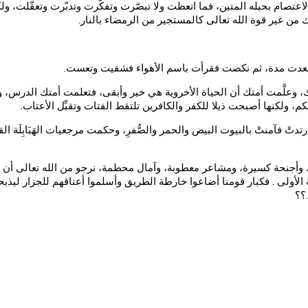
اعتصام بحبله المتين، فما اتعظت ولا تبصّرت وتفكّرت وتدبّرت وتعقّلت، ولكن 
ن غير قوة الله تعالى كالمستجير من الرمضاء بالنار.
 وعلَّمت أمتك أن الحياة الأخروية هي خير وأبقى، فتعلمت أمتك الدرس، وكت
 ولكنها أصبحت ذيلا للكفر والكافرين تلتقط الفتات وتقبِّل الأعتاب.
 ارتدتْ فآمنتْ بالبيوت البيض والحمر والصُّفرِ، وحكمت مرجعيات الهَبَابِلَة ال
جنحة كسيرة، ومشاعر معطوبة، وآمال محطمة، نرجو من الله تعالى أن يَرُدّ
اهلية الأولى . فكبار قومنا أضاعوا خارطة الطريق وأسلموا أعناقهم للجزار ليذ
؟؟