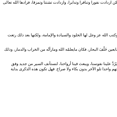
ازدادت نفورا وتنافرا وتدابرا، وازدادت تشتتا وتمزقا، فزادها الله تعالى
ب الله عز وجل لها الخلود والسيادة والإمامة، ولكنها بعد ذلك رتعت
قابعين خَلْفَ البحار، فكان مايعلمُه الله ومارأتْه من الخراب والدمار، وذلك
َ علينا نفوسنا، ويبعث فينا أرواحنا، لنستأنف السير من جديد وفق
بحهم واحدا تلو الآخر بدون بكاء ولا صراخ. فهل تكون هذه الذكرى بداية