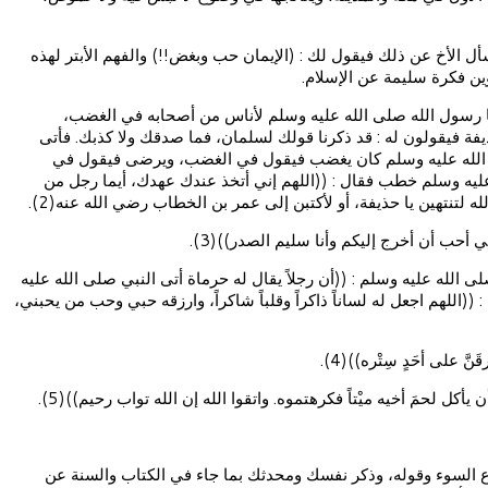
نسأل الأخ عن ذلك فيقول لك : (الإيمان حب وبغض!!) والفهم الأبتر لهذه
وين فكرة سليمة عن الإسلام.
الها رسول الله صلى الله عليه وسلم لأناس من أصحابه في الغضب،
ة فيقولون له : قد ذكرنا قولك لسلمان، فما صدقك ولا كذبك. فأتى
ى الله عليه وسلم كان يغضب فيقول في الغضب، ويرضى فيقول في
 عليه وسلم خطب فقال : ((اللهم إني أتخذ عندك عهدك، أيما رجل من
لله لتنتهين يا حذيفة، أو لأكتبن إلى عمر بن الخطاب رضي الله عنه(2).
أحب أن أخرج إليكم وأنا سليم الصدر))(3).
 الله عليه وسلم : ((أن رجلاً يقال له حرماة أتى النبي صلى الله عليه
: ((اللهم اجعل له لساناً ذاكراً وقلباً شاكراً، وارزقه حبي وحب من يحبني،
 على أحَدٍ سِتْره))(4).
أكل لحمَ أخيه ميْتاً فكرهتموه. واتقوا الله إن الله تواب رحيم))(5).
سماع السوء وقوله، وذكر نفسك ومحدثك بما جاء في الكتاب والسنة عن