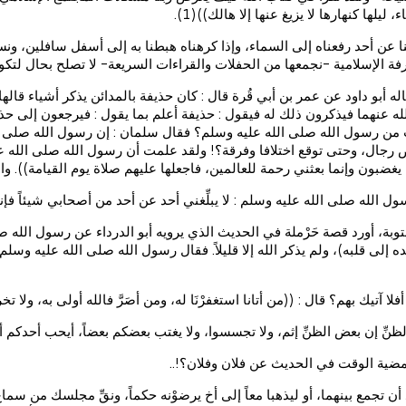
ها كنهارها لا يزيغ عنها إلا هالك))(1).
رضينا عن أحد رفعناه إلى السماء، وإذا كرهناه هبطنا به إلى أسفل سافلين، و
رفة الإسلامية -نجمعها من الحفلات والقراءات السريعة- لا تصلح بحال لتك
اله أبو داود عن عمر بن أبي قُرة قال : كان حذيفة بالمدائن يذكر أشياء ق
هما فيذكرون ذلك له فيقول : حذيفة أعلم بما يقول : فيرجعون إلى حذيف
ت من رسول الله صلى الله عليه وسلم؟ فقال سلمان : إن رسول الله صل
 بغض رجال، وحتى توقع اختلافا وفرقة؟! ولقد علمت أن رسول الله صلى الله
 كما يغضبون وإنما بعثني رحمة للعالمين، فاجعلها عليهم صلاة يوم القيامة)). وا
الله صلى الله عليه وسلم : لا يبلِّغني أحد عن أحد من أصحابي شيئاً فإني 
بة، أورد قصة حَرْملة في الحديث الذي يرويه أبو الدرداء عن رسول الله صلى
ه إلى قلبه)، ولم يذكر الله إلا قليلاً. فقال رسول الله صلى الله عليه وسلم 
ك بهم؟ قال : ((من أتانا استغفرْنَا له، ومن أصَرَّ فالله أولى به، ولا تخرقَنَّ
الظنِّ إن بعض الظنِّ إثم، ولا تجسسوا، ولا يغتب بعضكم بعضاً، أيحب أحدكم أن ي
مضية الوقت في الحديث عن فلان وفلان؟!..
أن تجمع بينهما، أو ليذهبا معاً إلى أخ يرضوْنه حكماً، ونقِّ مجلسك من 