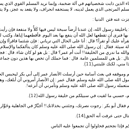
الأرقاء الذين ذابت شخصياتهم في آلة ضخمة، وإنما نريد المسلم القوي الذي
م المرتجى الذي يعمل لدينه، لا يستخفه انحراف، ولا يقعد به عجز، ولا يتل
زت عنه فتن الدنيا :
ياخليفة رسول الله، إن عندنا أرضاً سبخة ليس فيها كَلأٌ ولا منفعة فإن رأيت أ
تَفع بها فنرى أن تقطعها لعل الله أن ينفع بها بعد اليوم. فأقطعهما إياها، وكت
نقرأه عليك أو تقرأ؟ قال : أنا على الحال التي ترياني : فإن شئتما فاقرأا وإن
قالة سيئة. فقال : إن رسول الله صلى الله عليه وسلم كان يتألفكما والإسلام 
ا : والله ما ندري من الخليفة!! أنت أم عمر؟ قال : بل هو لو كان شاء. قا
ال : بل هي للمسلمين عامة. قال : فما حملك أن تخص بها هذين دون جماع
ي، لكنك غلبتني(11).
 وموقفه في بعث أسامة حين أرسلت الأنصار عمر إلى أبي بكر ليحبس الجيش أ
رسول الله صلى الله عليه وسلم. فقال عمر : إن الأنصار أمروني أن أبلغك، وهم
استعمله رسول الله صلى الله عليه وسلم وتأمرني أن أنزعه!.
م، حسبي ما لقيت في سبيلكم من خليفة رسول الله(12).
و بكر : رجوت نصرتك، وجئتني بخذلانك!! أجَبَّارٌ في الجاهلية وخَوَّار في الإ
ل حتى عرفت أنه الحق(14).
 فإذا نجحتم فحاولوا أن تجمعوا عليه الناس.