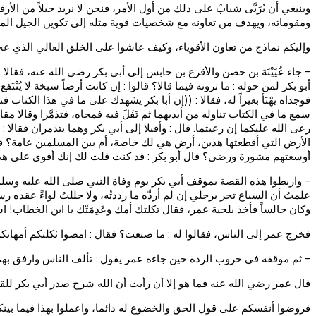
وينبغي أن يُرَبَّى شبابٌ على ذلك من أول الأمر، فنحن لا نريد جيلاً من 
ومقوماته، ويهدف من تعاونه مع شخصيات قوية مثله إلى تكوين الجيل المسل
وإليكم نماذج من تعاون الأقوياء، وكيف عاشوا على الخلق العالي الذي عج
- جاء عُيَيْنَة بن حصن والأقرع بن حابس إلى أبي بكر رضي الله عنه، فقالا : 
أبو بكر لمن حوله : ما ترونه فيما قالا؟ قالوا : إن كانت أرضاً سبخة لا يُنْ
فوجداه يهْنَأ بعيراً له، فقالا : ((إن أبا بكر يشهدك على ما في هذا الكتاب ف
سمع ما في الكتاب تناوله من أيديهما ثم تَفَلَ فيه فمحاه، فتذمَّرا وقالا م
رعى الله عليكما إن رعيتما. قال : وأقبلا إلى أبي بكر وهما يتذمران فقال
الأرض التي أقطعتها هذين، أرض هي لك خاصة، أم بين المسلمين عامة؟ ق
أوسعتهم مشورة ورضى؟ قال أبو بكر : قد كنت قلت لك إنك أقوى على هذا من
- واربطوا هذه القصة بموقف أبي بكر يوم وفاة النبي صلى الله عليه وسلم
علمتُ أن السباع تجر برجلي إن لم أردَّه ما رددتُه، ولا حللتُ لواءً عقده 
وكان جالساً فأخذ بلحية عمر، فقال تكلتك أمك وعَدِمَتْك يا ابن الخطاب! 
فخرج عمر إلى الناس، فقالوا له : ما صنعت؟ فقال : امضوا ثكلتكم أمهاتك
- ثم موقفه في حروب الردة حين جاءه عمر يقول : تألف الناس وارفق بهم فقال أب
قال عمر رضي الله عنه فما هو إلا أن رأيت أن الله شرح صدر أبي بكر للقتا
فروضوا أنفسكم على قول الحق والخضوع له دائما، واعملوا بهذا فيما بينكم