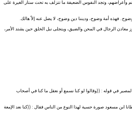
هم وأعراضهم، وتجد النفوس الضعيفة ما تتزلف به تحت ستار الغيرة على
وضوح.. فهذه أمة وضوح، وديننا دين وضوح، لا يضل عنه إلاّ هالك.
برز معادن الرجال في المحن والضيق، ويتجلى نبل الخلق حين يشتد الأمر،
 فقال : ((ولا تَقْفُ ما ليس لك به علم إن السمع والبصر والفؤاد كل أولئك كان عنه مسؤولاً))(7) وحذرنا سوء المصير في قوله : ((وقالوا لو كنا نسمع أو نعقل ما كنا في أصحاب
 الله عنه عن النبي صلى الله عليه وسلم : ((لا يكوننّ أحدكم إمَّعة. قيل : وما الإمعة؟ قال : ((الذي يقول أنا مع الناس))(9). وأعطانا ابن مسعود صورة حسية لهذا النوع من الناس فقال : ((كنا نعد الإمعة