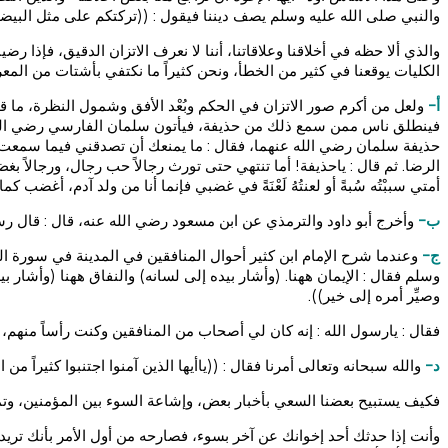
والنبي صلى الله عليه وسلم يصف ديننا فيقول : ((تركتكم على مثل البيضاء، ليل
والذي ألا حظه في أخلاقنا وعلاقاتنا، أننا لا نعرف الاتزان الدقيق، فإذا 
الكليات يوقعنا في كثير من الخطأ، ونحن كثيراً ما نكتفي بأشتات من المع
أ-
ولعل من أكرم صور الاتزان في الحكم وبُعْد الأفق وشمول النظرة، ما ق
فينطلق ناس ممن سمع ذلك من حذيفة، فيأتون سلمان الفارسي رضي الله عن
حذيفة سلمان رضي الله عنهما، فقال : ما يمنعك أن تصدقني فيما سمع
الرضا. ثم قال : ياحذيفة! أما تنتهي حتى تورث رجالاً حب رجال، ورجالاً
أمتي سببْتُه سُبةً أو لعنتُهُ لَعْنَةً في غضبي فإنما أنا من ولد آدم، أغضب
ب-
وأخرج أبو داود والترمذي عن ابن مسعود رضي الله عنه، قال : قال رسول 
ج-
وعندما شرح الإمام ابن كثير أحوال المنافقين في المدينة في سورة التو
وسلم فقال : الإيمان ههنا. (وأشار بيده إلى لسانه) والنفاق ههنا (وأشار بيد
وصيِّر أمره إلى خير)).
فقال : يارسول الله : إنه كان لي أصحاب من المنافقين وكنت رأساً منهم، أفلا آتي
د-
والله سبحانه وتعالى أمرنا فقال : ((ياأيها الذين آمنوا اجتنبوا كثيراً من 
فكيف يستبيح بعضنا السعي بأخبار بعض، وإشاعة السوء بين المؤمنين، وت
وأنت إذا حدثك أحد إخوانك عن آخر بسوء، فصارحه من أول الأمر بأنك تريد 