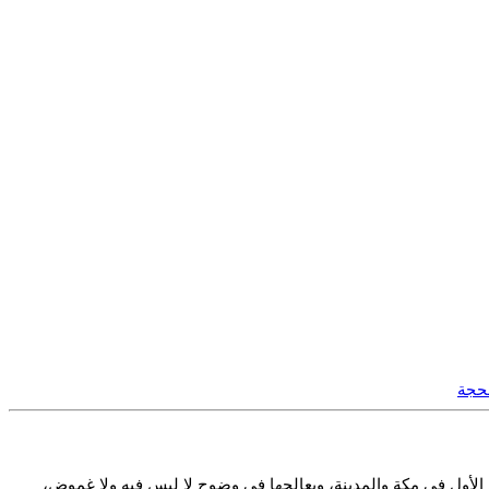
حجة
ي الأول في مكة والمدينة، ويعالجها في وضوح لا لبس فيه ولا غموض،