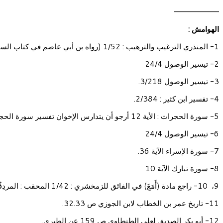
—————————
الهوامش :
1- المنذري الترغيب والترهيب : 1/52 (رواه بن أبي عاصم في كتاب السنة عن العرباض بن سارية).
2- تيسير الوصول 24/4
3- تيسير الوصول 3/218.
4- تفسير ابن كثير : 2/384.
5- سورة الحجرات : الأية 12 أرجو أن يتدارس الإخوان تفسير سورة الحجرات من تفسير ابن كثير
6- تيسير الوصول 24/4
7- سورة الإسراء الآية 36.
8- سورة تبارك الآية 10
9، 10- راجع مادة (أَمَعَ) في الفائق للزمخشري : 1/42 المحقب : المردِفُهُ.
11- تاريخ عمر بن الخطاب لابن الجوزي ص 32.33.
12- أبو بكر الصديق لعلي الطنطاوي ص 159 عن الطبري.