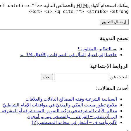
يمكنك استخدام أكواد
HTML
والخصائص التالية:
del datetime="">
<em> <i> <q cite=""> <strike> <strong>
تصفح التدوينة
→
التفكير بالمقلوب!!
حاجتنا إلى اعتبار المآل في التصرفات والأفعال 3/4
←
الروابط الإجتماعية
البحث عن:
أحدث المقالات:
السياسة الشرعية وفقه المصالح الدلالات والعلاقات
ملامح تطور مبحث المكي والمدنيّ في موافقات الإمام الشاطبيّ
معالم الآيات المشرقة في تزكية النفوس المستشرفة أو المشرفة (ا
إلى أن نلتقي – القراءة….. والفصحى ومريم أمجون
لآلئ وأصداف – أشعار في محامد المصطفى(2)