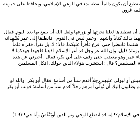
 يستطيع أن يكون دائماً نقطة بدء في الوعي الإسلامي، ويحافظ على حيويته
فه غرور.
ن تعطيناها لعلنا نحرثها أو نزرعها ولعل الله أن ينفع بها بعد اليوم. فقال
ب لهما بذلك كتاباً وأشهد -وعمر ليس في القوم- فانطلقا إلى عمر يُشْهِدانه
 شئتما فانتظرا حتى أفرغ فأقرأ عليكما. قالا : لا، بل نقرأ، فقرآه فلما
يومئذ ذليل، وإن الله عز وجل قد أعز الإسلام. اذهبا فاجهدا جهدكما لا
ل : فجاء عمر وهو مغضب حتى وقف على أبي بكر، فقال : أخبرني عن هذه
ة المسلمين؟ قال : استشرت هؤلاء الذين حولك، أفكل المسلمين
و ليولي عليهم رجلاً أقدم سناً من أسامة. فقال أبو بكر : والله لو
 يطلبون إليك أن تُولِّي أمرهم رجلاً أقدم سناً من أسامة؛ فوثب أبو بكر
سلام؟! إنه قد انقطع الوحي وتم الدين أويَنْقُصُ وأنا حي!!(13) .