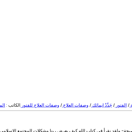
ة
/
الفتور
/
جَدِّدْ إيمانَك
/
وصفات العلاج
/
وصفات العلاج للفتور
الكاتب :
الم
النصيحة- ولقد نقرأ في كتاب الله كيف يعرض ربنا مشكلات المجتمع الإسلام