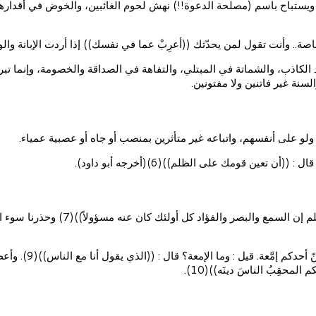
، ويستباح باسم (مصلحة الدعوة!!) نهش لحوم الغائبين، والخوض في أقدار
 خاصة.. وأنت تقول لمن يحدّثك ((أعرِبْ عما في نفسك)) إذا أردت الإبانة وال
عد الكاذب، والشماتة في المبتلي، والتفاهة في الصداقة والخصومة، وإنما ت
لسنة غير فاتنين ولا مفتونين.
لو على أنفسهم، واتباعه غير متأثرين بمنصب أو جاه أو عصبية عمياء.
عين قومك على الظلم))(6)(أخرجه أبو داود).
ونهانا ربنا عن أن يكون عملنا بغير دليل
وعن ابن مسعود رضي
محقِبُ الناسَ دينَه))(10).