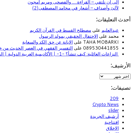
إلى أن نلتقي – القراءة….. والفصحى ومريم أمجون
لآلئ وأصداف – أشعار في محامد المصطفى(2)
أحدث التعليقات:
عبدالعليم
على
مصطلح القسط في القرآن الكريم
محمد على
الاحتفال الحقيقي بمولد الرسول
TAHA MOBARKI على
الإبانة عن حق الكد والسعاية
089530441855 على
التفسير الفقهي في العصر الحديث من خل
النزاعات العائلية: كيف تنشأ؟ -1- | الأكاديمية العربية الدولية | الحياة الأسرية
الأرشيف:
تصنيفات:
209
Crypto News
slider
أرشيف الجريدة
افتتاحية
الاخلاق