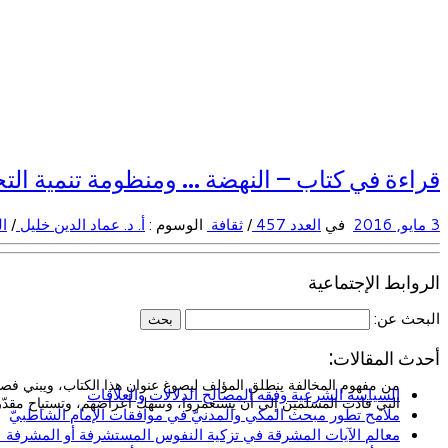
قراءة في كتاب – النهضة … ومنظومة تنمية الت
3 مايو, 2016
في
العدد 457
/
ثقافة
الوسوم :
أ. د. عماد الدين خليل
/
ا
الروابط الإجتماعية
البحث عن:
أحدث المقالات:
من مفهوم المخالفة ينطلق المؤلف ليصوغ عنوان هذا الكتاب، ويبني فصول
السياسة الشرعية وفقه المصالح الدلالات والعلاقات
التي قادت المسلمين إلى أن يستعمروا، وتنتهك أعراضهم، وتستباح مقدّرات
ملامح تطور مبحث المكي والمدنيّ في موافقات الإمام الشاطبيّ
معالم الآيات المشرقة في تزكية النفوس المستشرفة أو المشرفة (ا