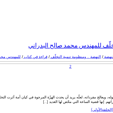
خلّف للمهندس محمد صالح البدراني
لنهضة
/
النهضة ... ومنظومة تنمية التخلّف
/
قراءة في كتاب
/
للمهندس محمد
2
ه، ويعالج مفرداته، لعلّه يريد أن يحدث الهزّة المرجوة في كيان أمة آثرت ال
هم. إنها قضية الساعة التي محّض لها العديد […]
لحلقةالأولى)