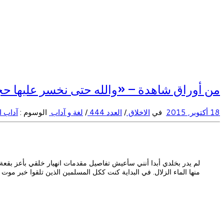
من أوراق شاهدة – «والله حتى نخسر عليها حج
18 أكتوبر, 2015
في
الاخلاق
/
العدد 444
/
لغة و آداب
الوسوم :
آداب 
لم يدر بخلدي أبدا أنني سأعيش تفاصيل مقدمات انهيار خلقي بأعز بقعة 
منها الماء الزلال. في البداية كنت ككل المسلمين الذين تلقوا خبر موت 