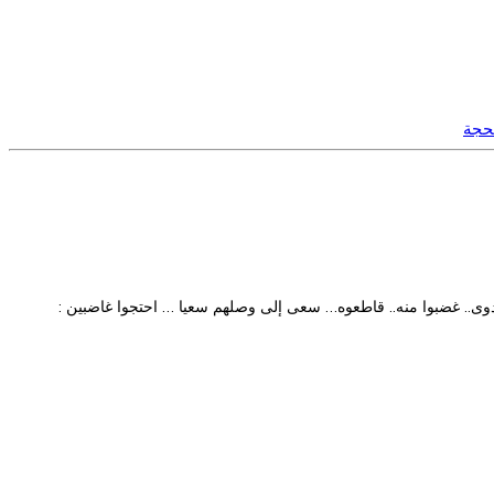
حجة
وى.. غضبوا منه.. قاطعوه… سعى إلى وصلهم سعيا … احتجوا غاضبين :