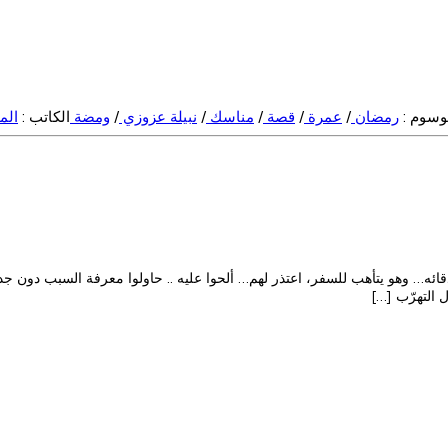
وسوم :
رمضان
/
عمرة
/
قصة
/
مناسك
/
نبيلة عزوزي
/
ومضة
الكاتب :
الم
ه… وهو يتأهب للسفر، اعتذر لهم… ألحوا عليه .. حاولوا معرفة السبب دون جد
 التهرّب […]