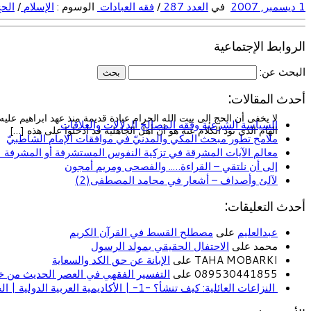
1 ديسمبر, 2007
في
العدد 287
/
فقه العبادات
الوسوم :
الإسلام
/
الح
الروابط الإجتماعية
البحث عن:
أحدث المقالات:
لا يخفى أن الحج إلى بيت الله الحرام عبادة قديمة منذ عهد ابراهيم عل
السياسة الشرعية وفقه المصالح الدلالات والعلاقات
الهام الذي نود الكلام عنه هو أن أهل الجاهلية قد أدخلوا على هذه […]
ملامح تطور مبحث المكي والمدنيّ في موافقات الإمام الشاطبيّ
معالم الآيات المشرقة في تزكية النفوس المستشرفة أو المشرفة (ا
إلى أن نلتقي – القراءة….. والفصحى ومريم أمجون
لآلئ وأصداف – أشعار في محامد المصطفى(2)
أحدث التعليقات:
عبدالعليم
على
مصطلح القسط في القرآن الكريم
محمد على
الاحتفال الحقيقي بمولد الرسول
TAHA MOBARKI على
الإبانة عن حق الكد والسعاية
089530441855 على
التفسير الفقهي في العصر الحديث من خل
النزاعات العائلية: كيف تنشأ؟ -1- | الأكاديمية العربية الدولية | الحياة الأسرية