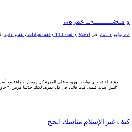
و مـضـــــــــةــ عمرة…
22 يوليو, 2015
في
الاخلاق
/
العدد 443
/
فقه العبادات
/
لغة و آداب
ال
ذة. نبيلة عزوزي يواظب وزوجه على العمرة كل رمضان جماعة مع أصدقائ
“ليس عندك كلمة.. كنت قائدنا في كل عمرة.. لكنك خذلتنا مرتين! ” حاول
كيف غير الإسلام مناسك الحج