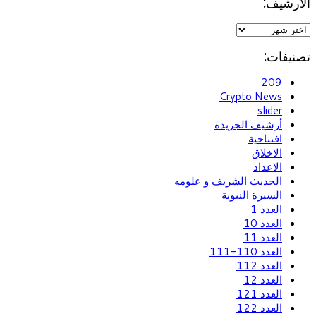
الأرشيف:
تصنيفات:
209
Crypto News
slider
أرشيف الجريدة
افتتاحية
الاخلاق
الاعداد
الحديث الشريف و علومه
السيرة النبوية
العدد 1
العدد 10
العدد 11
العدد 110-111
العدد 112
العدد 12
العدد 121
العدد 122