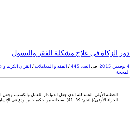
دور الزكاة في علاج مشكلة الفقر والتسول
4 نوفمبر, 2015
في
العدد 445
/
الفقه و المعاملات
/
القرآن الكريم و 
المحجة
الخطبة الأولى: الحمد لله الذي جعل الدنيا دارا للعمل والكسب، وجعل 
الجزاء الأوفى}(النجم: 39-41). سبحانه من حكيم خبير أودع في الإنسان ما يعينه على […]