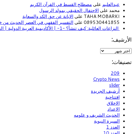
عبدالعليم
على
مصطلح القسط في القرآن الكريم
محمد على
الاحتفال الحقيقي بمولد الرسول
TAHA MOBARKI على
الإبانة عن حق الكد والسعاية
089530441855 على
التفسير الفقهي في العصر الحديث من خل
النزاعات العائلية: كيف تنشأ؟ -1- | الأكاديمية العربية الدولية | الحياة الأسرية
الأرشيف:
تصنيفات:
209
Crypto News
slider
أرشيف الجريدة
افتتاحية
الاخلاق
الاعداد
الحديث الشريف و علومه
السيرة النبوية
العدد 1
العدد 10