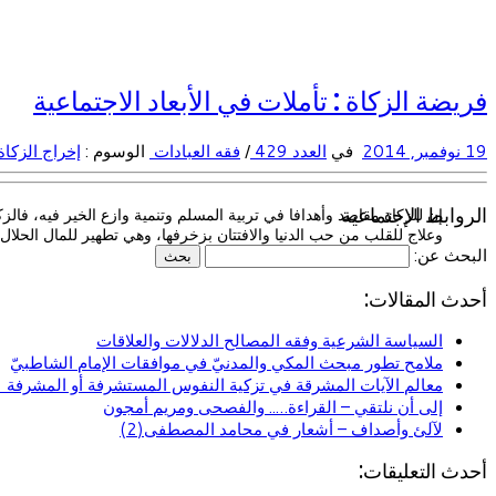
فريضة الزكاة : تأملات في الأبعاد الاجتماعية
19 نوفمبر, 2014
في
العدد 429
/
فقه العبادات
الوسوم :
إخراج الزكا
الروابط الإجتماعية
إن للزكاة مقاصد وأهدافا في تربية المسلم وتنمية وازع الخير فيه، فالزك
وعلاج للقلب من حب الدنيا والافتتان بزخرفها، وهي تطهير للمال الحلال و
البحث عن:
أحدث المقالات:
السياسة الشرعية وفقه المصالح الدلالات والعلاقات
ملامح تطور مبحث المكي والمدنيّ في موافقات الإمام الشاطبيّ
معالم الآيات المشرقة في تزكية النفوس المستشرفة أو المشرفة (ا
إلى أن نلتقي – القراءة….. والفصحى ومريم أمجون
لآلئ وأصداف – أشعار في محامد المصطفى(2)
أحدث التعليقات: