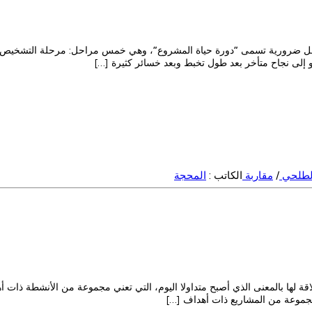
 ضرورية تسمى “دورة حياة المشروع”، وهي خمس مراحل: مرحلة التشخيص، مرحل
و إلى نجاح متأخر بعد طول تخبط وبعد خسائر كثيرة […]
الطلحي
/
مقاربة
الكاتب :
المحجة
المشروع: تعريفات كلمة “مشروع” في أغلب المعاجم(ü) لا علاقة لها بالمعنى الذي أصبح متداولا اليوم، التي تع
 مجموعة من المشاريع ذات أهداف […]