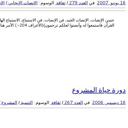
16 يونيو, 2007
في
العدد 279
/
ثقافة
الوسوم :
الإنصات الإيجابي
/
الإ
حسن الإنصات، الإنصات الجيد، فن الإنصات، فن الاستماع، الاستماع الها
القرآن فاستمعوا له وأنصتوا لعلكم ترحمون}(الأعراف 204-.) الأمر هنا بترك الكلام بهدف التركيز والانتباه والتدبر واستيعاب معاني الآيات […]
دورة حياة المشروع
16 ديسمبر, 2006
في
العدد 267
/
ثقافة
الوسوم :
التنمية
/
المشروع
/