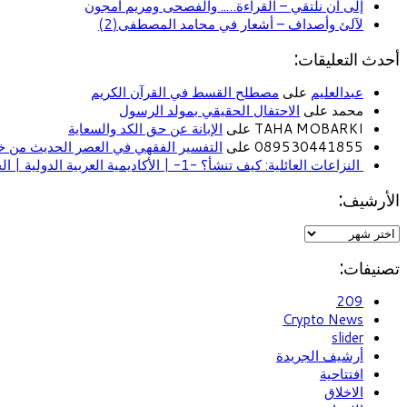
إلى أن نلتقي – القراءة….. والفصحى ومريم أمجون
لآلئ وأصداف – أشعار في محامد المصطفى(2)
أحدث التعليقات:
عبدالعليم
على
مصطلح القسط في القرآن الكريم
محمد على
الاحتفال الحقيقي بمولد الرسول
TAHA MOBARKI على
الإبانة عن حق الكد والسعاية
089530441855 على
التفسير الفقهي في العصر الحديث من خل
النزاعات العائلية: كيف تنشأ؟ -1- | الأكاديمية العربية الدولية | الحياة الأسرية
الأرشيف:
تصنيفات:
209
Crypto News
slider
أرشيف الجريدة
افتتاحية
الاخلاق