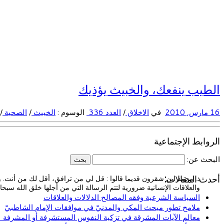
الطيب ينفعك، والخبيث يؤذيك
16 مارس, 2010
في
الاخلاق
/
العدد 336
الوسوم :
الخبيث
/
الصحبة
/
الروابط الإجتماعية
البحث عن:
أحدث المقالات:
ذ. محمد ابن شقرون قديما قالوا : قل لي من ترافق، أقل لك من أنت. وي
والعلاقات الإنسانية ضرورية لتتم الرسالة التي من أجلها خلق الله سبحا
السياسة الشرعية وفقه المصالح الدلالات والعلاقات
ملامح تطور مبحث المكي والمدنيّ في موافقات الإمام الشاطبيّ
معالم الآيات المشرقة في تزكية النفوس المستشرفة أو المشرفة (ا