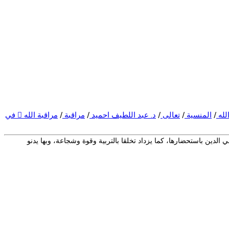
لله
/
المنسية
/
تعالى
/
د. عبد اللطيف احميد
/
مراقبة
/
مراقبة الله  في
 الدين باستحضارها، كما يزداد تخلقا بالتربية وقوة وشجاعة، وبها يدنو