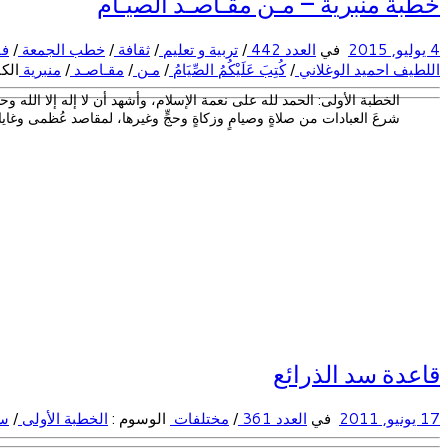
خطبة منبرية – مـن مقـاصـد الصيـام
4 يوليو, 2015
في
العدد 442
/
تربية و تعليم
/
ثقافة
/
خطب الجمعة
/
فق
اللطيف احميد الوغلاني
/
كُتِبَ عَلَيْكُمُ الصِّيَامُ
/
مـن
/
مقـاصـد
/
منبرية
الك
الخطبة الأولى: الحمد لله على نعمة الإسلام، وأشهد أن لا إله إلا الله وحده
شرعَ العبادات من صلاةٍ وصيامٍ وزكاةٍ وحجٍّ وغيرها، لمقاصد عُظمى وغاي
قاعدة سد الذرائع
17 يونيو, 2011
في
العدد 361
/
مختلفات
الوسوم :
الخطبة الأولى
/
سد