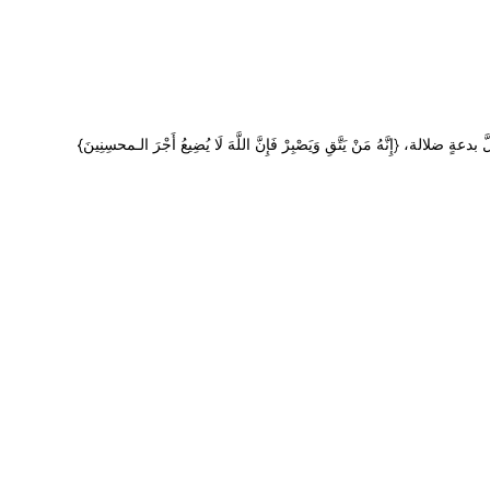
َهُ مَنْ يَتَّقِ وَيَصْبِرْ فَإِنَّ اللَّهَ لَا يُضِيعُ أَجْرَ الـمحسِنِينَ}