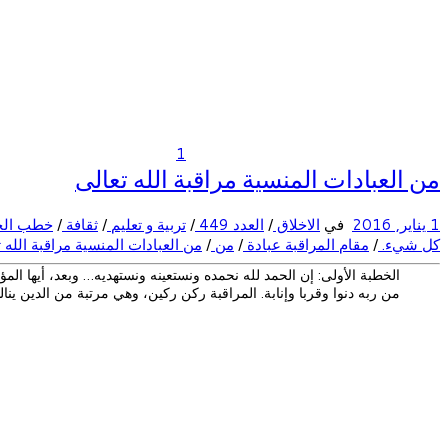
1
من العبادات المنسية مراقبة الله تعالى
1 يناير, 2016
في
الاخلاق
/
العدد 449
/
تربية و تعليم
/
ثقافة
/
خطب الج
كل شيء.
/
مقام المراقبة عبادة
/
من
/
من العبادات المنسية مراقبة الله 
الخطبة الأولى: إن الحمد لله نحمده ونستعينه ونستهديه… وبعد، أيها المؤ
من ربه دنوا وقربا وإنابة. المراقبة ركن ركين، وهي مرتبة من الدين ينا