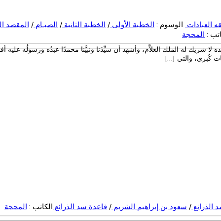
ه العبادات
الوسوم :
الخطبة الأولى
/
الخطبة الثانية
/
الصيـام
/
المقصد ال
اتب :
المحجة
 لا شريك له الملك العلاَّم، وأشهد أن سيِّدَنا ونبيَّنا محمدًا عبدُه ورسولُه علي
ات كُبرى، والتي […]
 الذرائع
/
سعود بن إبراهيم الشريم
/
قاعدة سد الذرائع
الكاتب :
المحجة