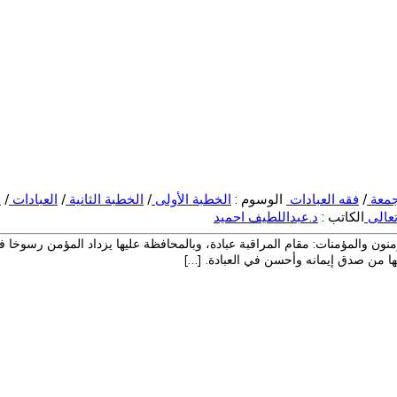
معة
/
فقه العبادات
الوسوم :
الخطبة الأولى
/
الخطبة الثانية
/
العبادات
/
ا
تعالى
الكاتب :
د.عبداللطيف احميد
منون والمؤمنات: مقام المراقبة عبادة، وبالمحافظة عليها يزداد المؤمن رسوخا في
لها من صدق إيمانه وأحسن في العبادة. […]