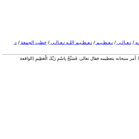
ـه
/
تـعـالـى
/
تـعـظـيـم
/
تـعـظـيـم اللـه تـعـالـى
/
خطب الجمعة
/
د.
انه بتعظيمه فقال تعالى: فَسَبِّحْ بِاسْمِ رَبِّكَ الْعَظِيمِ (الواقعة: