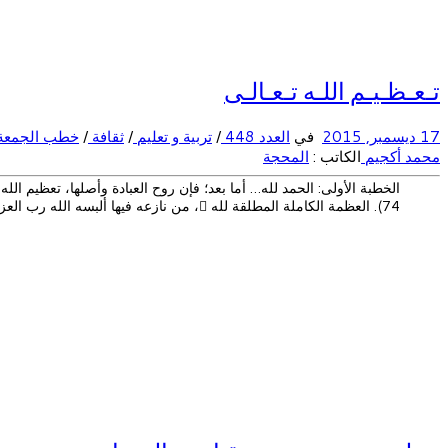
تـعـظـيـم اللـه تـعـالـى
17 ديسمبر, 2015
في
العدد 448
/
تربية و تعليم
/
ثقافة
/
خطب الجمعة
محمد أكجيم
الكاتب :
المحجة
الخطبة الأولى: الحمد لله… أما بعد؛ فإن روح العبادة وأصلها، تعظيم الله جل 
74). العظمة الكاملة المطلقة لله ، من نازعه فيها ألبسه الله رب العزة لباس الذل […]