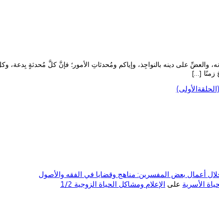
دينه بالنواجِذ، وإياكم ومُحدثاتِ الأمور؛ فإنَّ كلَّ مُحدثةٍ بِدعة، وكلَّ بدعةٍ ضلالة، {إِنّ
لحلقةالأولى)
ال أعمال بعض المفسرين: مناهج وقضايا في الفقه والأصول
على
الإعلام ومشاكل الحياة الزوجية 1/2