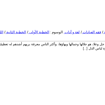
/
فقه العبادات
/
لغة و آداب
الوسوم :
الخطبة الأولى
/
الخطبة الثانية
/
الل
وعلا، هو جلالها وجمالها وبهاؤها، وأكثر الناس معرفة بربهم أشدهم له تعظيمًا. أمر سبح