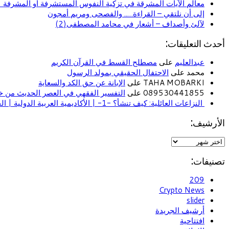
معالم الآيات المشرقة في تزكية النفوس المستشرفة أو المشرفة (ا
إلى أن نلتقي – القراءة….. والفصحى ومريم أمجون
لآلئ وأصداف – أشعار في محامد المصطفى(2)
أحدث التعليقات:
عبدالعليم
على
مصطلح القسط في القرآن الكريم
محمد على
الاحتفال الحقيقي بمولد الرسول
TAHA MOBARKI على
الإبانة عن حق الكد والسعاية
089530441855 على
التفسير الفقهي في العصر الحديث من خل
النزاعات العائلية: كيف تنشأ؟ -1- | الأكاديمية العربية الدولية | الحياة الأسرية
الأرشيف:
تصنيفات:
209
Crypto News
slider
أرشيف الجريدة
افتتاحية