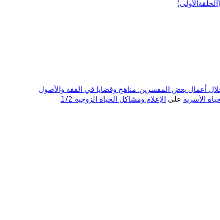
لحلقةالأولى)
ال أعمال بعض المفسرين: مناهج وقضايا في الفقه والأصول
على
الإعلام ومشاكل الحياة الزوجية 1/2