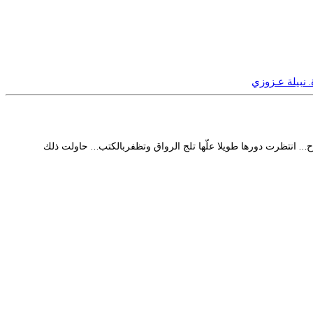
. نبيلة عـزوزي
… انتظرت دورها طويلا علّها تلج الرواق وتظفربالكتب… حاولت ذلك