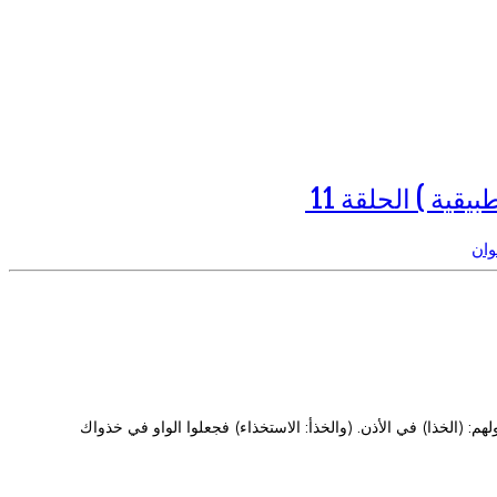
وان
رفين الأولين أحرفها ودلالتها مصادرها ومراجعها 3- أ. الخذا ب- الخذأ ومن ذلك قولهم: (الخذا) في الأذن. (والخذأ: الاستخذاء) فجعلوا الواو في خذواك