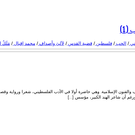
1)
ني
/
الحب
/
فلسطين
/
قضية القدس
/
لآلئ وأصداف
/
محمد إقبال
/
مَلَكُ
لفنون الإسلامية. وهي حاضرة أولا في الأدب الفلسطيني، شعرا ورواية وقصة ون
ورغم أن شاعر الهند الكبير، مؤسس […]