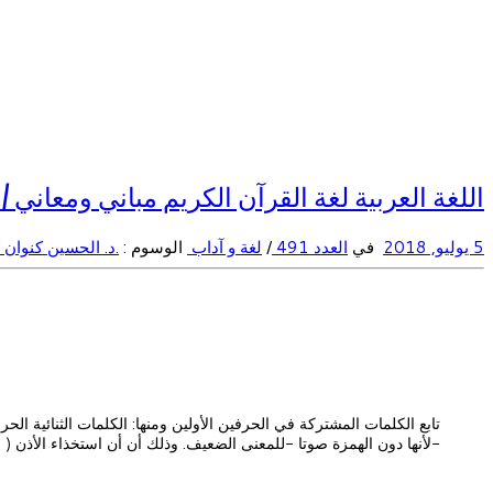
اللغة العربية لغة القرآن الكريم مباني ومعاني / 2 – أصالة الحرف في بناء دلالة الكلمة ( نماذج تطبيقية ) الحلقة 11
5 يوليو, 2018
في
العدد 491
/
لغة و آداب
الوسوم :
.د. الحسين كنوان
-لأنها دون الهمزة صوتا -للمعنى الضعيف. وذلك أن أن استخذاء الأذن 