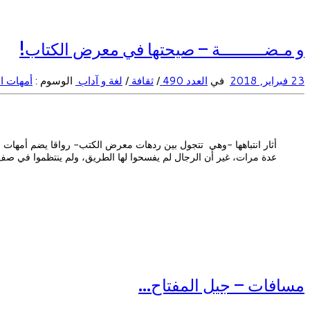
و مـضـــــــــة – صيحتها في معرض الكتاب!
23 فبراير, 2018
في
العدد 490
/
ثقافة
/
لغة و آداب
الوسوم :
أمهات ا
أثار انتباهها -وهي تتجول بين ردهات معرض الكتب- رواقا يضم أمهات ا
عدة مرات، غير أن الرجال لم يفسحوا لها الطريق، ولم ينتظموا في صف
مسافات – جيل المفتاح…