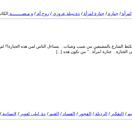
امرأة
/
جنازة
/
جنازة امرأة
/
ذة.نبيلة عزوزي
/
روح أم
/
و مـضـــــــــة
الكات
.. يكتظ الشارع بالمشيعين من شيب وشباب… يتساءل الناس لمن هذه الجنازة؟! 
لى الجنازة… جنازة امرأة…” من تكون هذه […]
قيم
/
التفكير
/
الرذيلة
/
الفجور
/
الفساد
/
القيم
/
دة. ليلى لعوير
/
لإنسانية
/