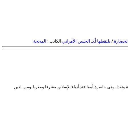
 الحضارة
/
يلتقطها أ.د. الحسن الأمراني
الكاتب :
المحجة
قدا. وهي حاضرة أيضا عند أدباء الإسلام، مشرقا ومغربا. ومن الذين