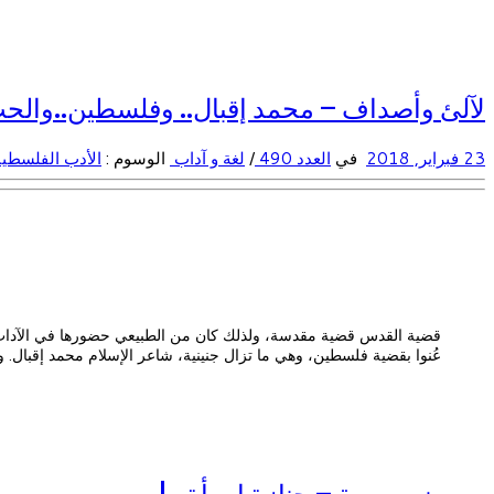
لآلئ وأصداف – محمد إقبال.. وفلسطين..والحب (
23 فبراير, 2018
في
العدد 490
/
لغة و آداب
الوسوم :
الأدب الفلسطي
قضية القدس قضية مقدسة، ولذلك كان من الطبيعي حضورها في الآداب وا
عُنوا بقضية فلسطين، وهي ما تزال جنينية، شاعر الإسلام محمد إقبال. 
و مـضـــــــــة – جنازة امرأة…!