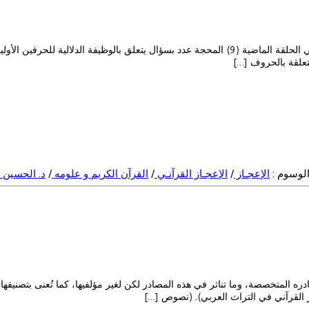
متعلقة بالحروف […]
لوسوم :
الإعجـاز
/
الإعجـاز القرآنـي
/
القرآن الكريم و علومه
/
د. الحسين
ره المتخصصة، وما تناثر في هذه المصادر لكن لغير مؤلفيها، كما تُعنى بتصنيفها
ز القرآني في التراث العربي). (نصوص […]