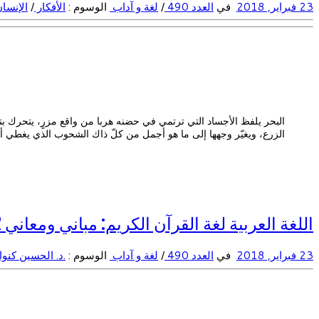
23 فبراير, 2018
في
العدد 490
/
لغة و آداب
الوسوم :
الأفكار
/
الإنس
البحر يلفظ الأجساد التي ترتمي في حضنه هربا من واقع مزرٍ، يتحرك بتجا
الزرع، ويغيّر وجهها إلى ما هو أجمل من كلّ ذاك الشحوب الذي يغطي أد
اللغة العربية لغة القرآن الكريم: مباني ومعاني 2 – أصالة الحرف في بناء دلالة الكلمة (10)
23 فبراير, 2018
في
العدد 490
/
لغة و آداب
الوسوم :
.د. الحسين كنو