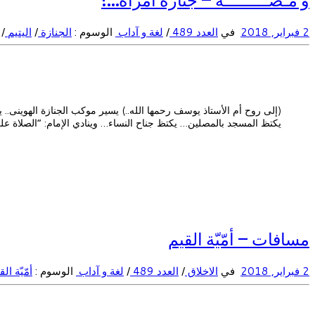
2 فبراير, 2018
في
العدد 489
/
لغة و آداب
الوسوم :
الجنازة
/
اليتيم
/
(إلى روح أم الأستاذ يوسف رحمها الله..) يسير موكب الجنازة الهوينى
يكتظ المسجد بالمصلين… يكتظ جناح النساء… وينادي الإمام: “الصلاة ع
مسافات – أمّيّة القيم
2 فبراير, 2018
في
الاخلاق
/
العدد 489
/
لغة و آداب
الوسوم :
أمّيّة ال