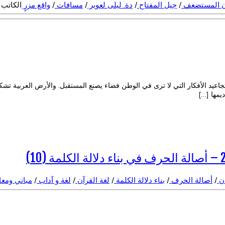
ان المستضعف
/
جيل المفتاح
/
دة. ليلى لعوير
/
مسافات
/
واقع مزرٍ
الكاتب 
عيد الأفكار التي لا ترى في الوطن فضاء يصنع المستقبل. والأرض العربية تشكو ق
يمها […]
ان
/
أصالة الحرف
/
بناء دلالة الكلمة
/
لغة القرآن
/
لغة و آداب
/
مباني ومع