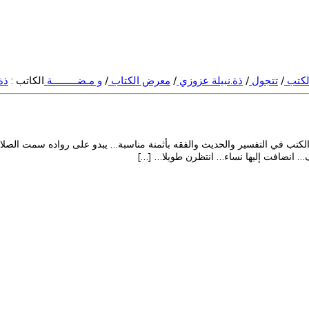
لكتب
/
تتجول
/
ذة.نبيلة عزوزي
/
معرض الكتاب
/
و مـضـــــــــة
الكاتب :
ذة
لكتب في التفسير والحديث والفقه بأثمنة مناسبة… يبدو على رواده سمت الصلاح
… انضافت إليها نساء… انتظرن طويلا… […]