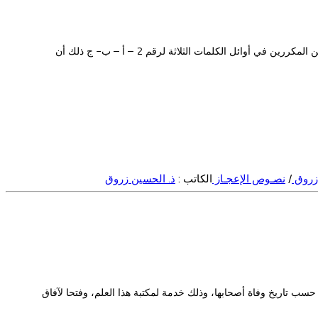
- (تابع الكلمات المشتركة في ثنائية الحرفين الأولين)- ختمنا الحديث في الحلقة الماضية (9) المحجة عدد بسؤال يتعلق بالوظيفة الدلالية للحرفين الأولين المكررين في أوائل الكلمات الثلاثة لرقم 2 – أ – ب- ج ذلك أن
 زروق
/
نصـوص الإعجـاز
الكاتب :
ذ. الحسين زروق
 حسب تاريخ وفاة أصحابها، وذلك خدمة لمكتبة هذا العلم، وفتحا لآفاق