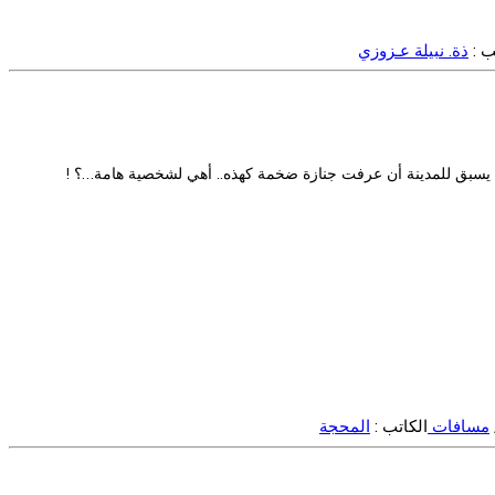
ب :
ذة. نبيلة عـزوزي
لم يسبق للمدينة أن عرفت جنازة ضخمة كهذه.. أهي لشخصية هامة…؟ !
مسافات
الكاتب :
المحجة