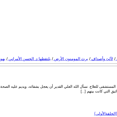
/
لآلئ وأصداف
/
يرث المومنون الأرض
/
يلتقطها د. الحسن الأمراني
/
يهود
لمستشفى للعلاج. نسأل الله العلي القدير أن يعجل بشفائه، ويديم عليه الصحة و
ثيق التي كانت بينهم […]
لحلقةالأولى)