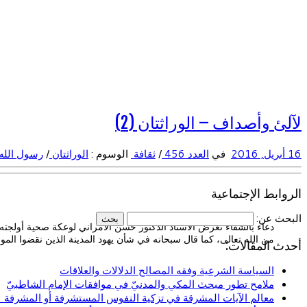
لآلئ وأصداف – الوراثتان (2)
16 أبريل, 2016
في
العدد 456
/
ثقافة
الوسوم :
الوراثتان
/
رسول الله
الروابط الإجتماعية
البحث عن:
دعاء بالشفاء تعرض الأستاذ الدكتور حسن الأمراني لوعكة صحية أولجته ا
من الله تعالى، كما قال سبحانه في شأن يهود المدينة الذين نقضوا الموا
أحدث المقالات:
السياسة الشرعية وفقه المصالح الدلالات والعلاقات
ملامح تطور مبحث المكي والمدنيّ في موافقات الإمام الشاطبيّ
معالم الآيات المشرقة في تزكية النفوس المستشرفة أو المشرفة (ا