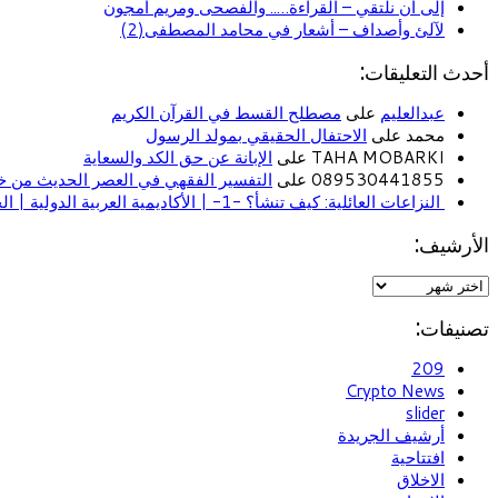
إلى أن نلتقي – القراءة….. والفصحى ومريم أمجون
لآلئ وأصداف – أشعار في محامد المصطفى(2)
أحدث التعليقات:
عبدالعليم
على
مصطلح القسط في القرآن الكريم
محمد على
الاحتفال الحقيقي بمولد الرسول
TAHA MOBARKI على
الإبانة عن حق الكد والسعاية
089530441855 على
التفسير الفقهي في العصر الحديث من خل
النزاعات العائلية: كيف تنشأ؟ -1- | الأكاديمية العربية الدولية | الحياة الأسرية
الأرشيف:
تصنيفات:
209
Crypto News
slider
أرشيف الجريدة
افتتاحية
الاخلاق