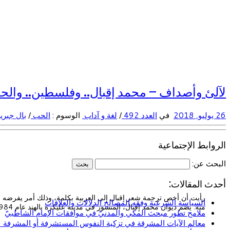
لآلئ وأصداف – محمد إقبال.. وفلسطين.. والحب 
26 يوليو, 2018
في
العدد 492
/
لغة و آداب
الوسوم :
الحب
/
بال جبري
الروابط الإجتماعية
البحث عن:
أحدث المقالات:
رأيت أن أخص ترجمة شعر إقبال إلى العربية بكلمة، وذلك أمر يفرضه ا
السياسة الشرعية وفقه المصالح الدلالات والعلاقات
منه. يضم ديوان محمد إقبال، المنشور في مدينة عليكره بالهند عام 1984، باسم […]
ملامح تطور مبحث المكي والمدنيّ في موافقات الإمام الشاطبيّ
معالم الآيات المشرقة في تزكية النفوس المستشرفة أو المشرفة (ا