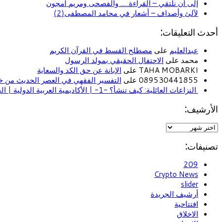
إلى أن نلتقي – القراءة….. والفصحى ومريم أمجون
لآلئ وأصداف – أشعار في محامد المصطفى(2)
أحدث التعليقات:
عبدالعليم
على
مصطلح القسط في القرآن الكريم
محمد على
الاحتفال الحقيقي بمولد الرسول
TAHA MOBARKI على
الإبانة عن حق الكد والسعاية
089530441855 على
التفسير الفقهي في العصر الحديث من خل
النزاعات العائلية: كيف تنشأ؟ -1- | الأكاديمية العربية الدولية | الحياة الأسرية
الأرشيف:
تصنيفات:
209
Crypto News
slider
أرشيف الجريدة
افتتاحية
الاخلاق