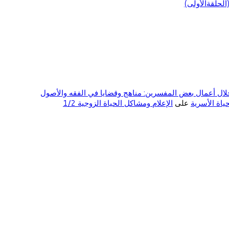
لحلقةالأولى)
ال أعمال بعض المفسرين: مناهج وقضايا في الفقه والأصول
على
الإعلام ومشاكل الحياة الزوجية 1/2