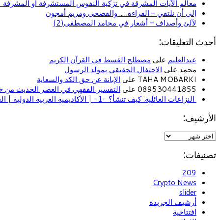
معالم الآيات المشرقة في تزكية النفوس المستشرفة أو المشرفة (ا
إلى أن نلتقي – القراءة….. والفصحى ومريم أمجون
لآلئ وأصداف – أشعار في محامد المصطفى(2)
أحدث التعليقات:
عبدالعليم
على
مصطلح القسط في القرآن الكريم
محمد على
الاحتفال الحقيقي بمولد الرسول
TAHA MOBARKI على
الإبانة عن حق الكد والسعاية
089530441855 على
التفسير الفقهي في العصر الحديث من خل
النزاعات العائلية: كيف تنشأ؟ -1- | الأكاديمية العربية الدولية | الحياة الأسرية
الأرشيف:
تصنيفات:
209
Crypto News
slider
أرشيف الجريدة
افتتاحية