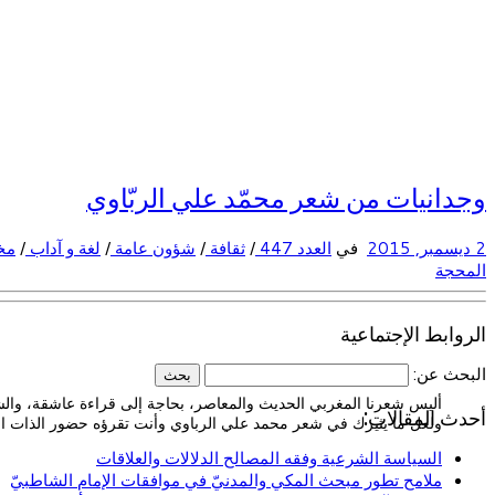
وجدانيات من شعر محمّد علي الربّاوي
2 ديسمبر, 2015
في
العدد 447
/
ثقافة
/
شؤون عامة
/
لغة و آداب
/
مخ
المحجة
الروابط الإجتماعية
البحث عن:
أليس شعرنا المغربي الحديث والمعاصر، بحاجة إلى قراءة عاشقة، والشا
أحدث المقالات:
ولعل ما يثيرك في شعر محمد علي الرباوي وأنت تقرؤه حضور الذات الشا
السياسة الشرعية وفقه المصالح الدلالات والعلاقات
ملامح تطور مبحث المكي والمدنيّ في موافقات الإمام الشاطبيّ