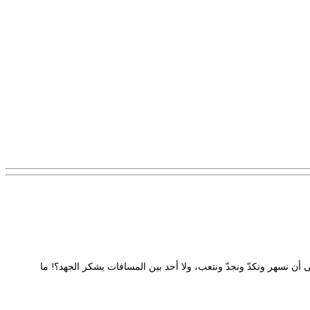
أن نسهر ونكدّ ونجدّ ونتعب، ولا أحد بين المسافات يشكر الجهد؟! ما