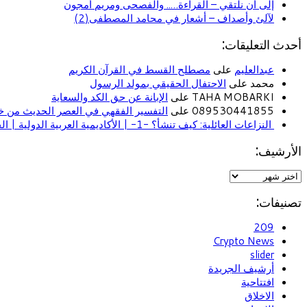
إلى أن نلتقي – القراءة….. والفصحى ومريم أمجون
لآلئ وأصداف – أشعار في محامد المصطفى(2)
أحدث التعليقات:
عبدالعليم
على
مصطلح القسط في القرآن الكريم
محمد على
الاحتفال الحقيقي بمولد الرسول
TAHA MOBARKI على
الإبانة عن حق الكد والسعاية
089530441855 على
التفسير الفقهي في العصر الحديث من خل
النزاعات العائلية: كيف تنشأ؟ -1- | الأكاديمية العربية الدولية | الحياة الأسرية
الأرشيف:
تصنيفات:
209
Crypto News
slider
أرشيف الجريدة
افتتاحية
الاخلاق