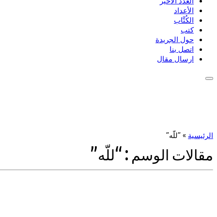
العدد الأخير
الأعداد
الكُتَّاب
كتب
حول الجريدة
اتصل بنا
ارسال مقال
الرئيسية
»
“للّه”
مقالات الوسم :
“للّه”