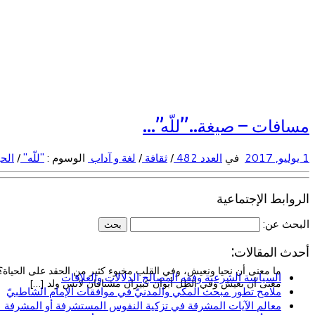
مسافات – صيغة…”للّه”…
1 يوليو, 2017
في
العدد 482
/
ثقافة
/
لغة و آداب
الوسوم :
"للّه"
/
الح
الروابط الإجتماعية
البحث عن:
أحدث المقالات:
ما معنى أن نحيا ونعيش، وفي القلب مخبوء كثير من الحقد على الحياة؟!
السياسة الشرعية وفقه المصالح الدلالات والعلاقات
معنى أن نعيش وفي الظل أبوان كبيران مشتاقان لأنس ولد […]
ملامح تطور مبحث المكي والمدنيّ في موافقات الإمام الشاطبيّ
معالم الآيات المشرقة في تزكية النفوس المستشرفة أو المشرفة (ا