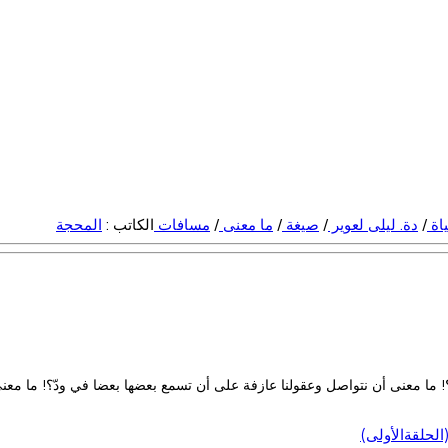
ياة
/
دة. ليلى لعوير
/
صيغة
/
ما معنى
/
مسافات
الكاتب :
المحجة
 ما معنى أن نتواصل وعقولنا عازفة على أن تسمع بعضها بعضا في ودّ؟! ما معنى 
لحلقةالأولى)