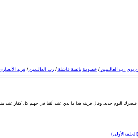
ن يدي رب العالـمين
/
خصومة يائسة فاشلة
/
رب العالـمين
/
فريد الأنصاري
رك اليوم حديد. وقال قرينه هذا ما لدي عتيد.ألقيا في جهنم كل كفار عنيد مناع
لحلقةالأولى)