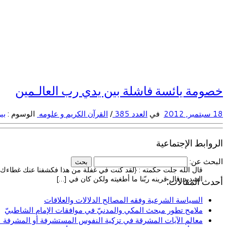
خصومة يائسة فاشلة بين يدي رب العالـمين
18 سبتمبر, 2012
في
العدد 385
/
القرآن الكريم و علومه
الوسوم :
بي
الروابط الإجتماعية
البحث عن:
قال الله جلت حكمته : {لقد كنت في غفلة من هذا فكشفنا عنك غطاءك فبص
الشديد. قال قرينه ربّنا ما أطغيته ولكن كان في […]
أحدث المقالات:
السياسة الشرعية وفقه المصالح الدلالات والعلاقات
ملامح تطور مبحث المكي والمدنيّ في موافقات الإمام الشاطبيّ
معالم الآيات المشرقة في تزكية النفوس المستشرفة أو المشرفة (ا