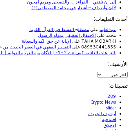
إلى أن نلتقي – القراءة….. والفصحى ومريم أمجون
لآلئ وأصداف – أشعار في محامد المصطفى(2)
أحدث التعليقات:
عبدالعليم
على
مصطلح القسط في القرآن الكريم
محمد على
الاحتفال الحقيقي بمولد الرسول
TAHA MOBARKI على
الإبانة عن حق الكد والسعاية
089530441855 على
التفسير الفقهي في العصر الحديث من خل
النزاعات العائلية: كيف تنشأ؟ -1- | الأكاديمية العربية الدولية | الحياة الأسرية
الأرشيف:
تصنيفات:
209
Crypto News
slider
أرشيف الجريدة
افتتاحية
الاخلاق