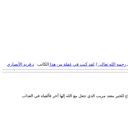
 رحمه الله تعالى
/
لقد كنت في غفلة من هذا
الكاتب :
د.فريد الأنصاري
 للخير معتد مريب الذي جعل مع الله إلها آخر فألقياه في العذاب