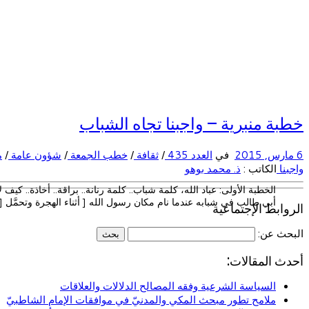
خطبة منبرية – واجبنا تجاه الشباب
6 مارس, 2015
في
العدد 435
/
ثقافة
/
خطب الجمعة
/
شؤون عامة
/
م
واجبنا
الكاتب :
ذ. محمد بوهو
الخطبة الأولى: عباد الله، كلمة شباب.. كلمة رنانة.. براقة.. أخاذة.. كيف
أبي طالب في شبابه عندما نام مكان رسول الله [ أثناء الهجرة وتحمَّل [
الروابط الإجتماعية
البحث عن:
أحدث المقالات:
السياسة الشرعية وفقه المصالح الدلالات والعلاقات
ملامح تطور مبحث المكي والمدنيّ في موافقات الإمام الشاطبيّ