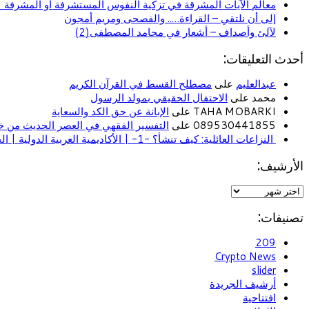
معالم الآيات المشرقة في تزكية النفوس المستشرفة أو المشرفة (ا
إلى أن نلتقي – القراءة….. والفصحى ومريم أمجون
لآلئ وأصداف – أشعار في محامد المصطفى(2)
أحدث التعليقات:
عبدالعليم
على
مصطلح القسط في القرآن الكريم
محمد على
الاحتفال الحقيقي بمولد الرسول
TAHA MOBARKI على
الإبانة عن حق الكد والسعاية
089530441855 على
التفسير الفقهي في العصر الحديث من خل
النزاعات العائلية: كيف تنشأ؟ -1- | الأكاديمية العربية الدولية | الحياة الأسرية
الأرشيف:
تصنيفات:
209
Crypto News
slider
أرشيف الجريدة
افتتاحية