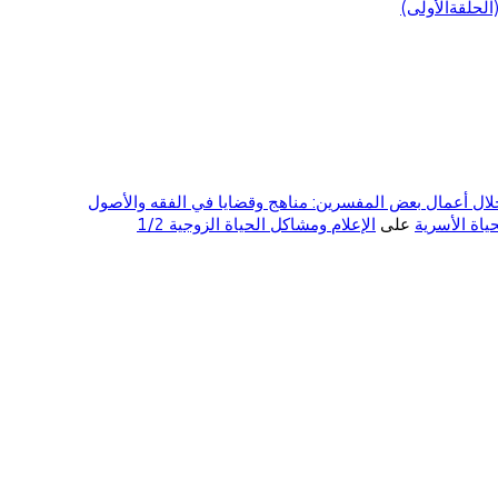
لحلقةالأولى)
ال أعمال بعض المفسرين: مناهج وقضايا في الفقه والأصول
على
الإعلام ومشاكل الحياة الزوجية 1/2