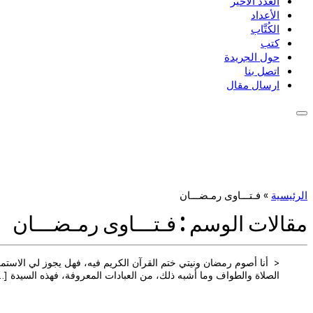
العدد الأخير
الأعداد
الكُتَّاب
كتب
حول الجريدة
اتصل بنا
ارسال مقال
الرئيسية
»
فـتـــاوى رمـضـــان
مقالات الوسم :
فـتـــاوى رمـضـــان
< أنا أصوم رمضان ونيتي ختم القرآن الكريم فيه، فهل يجوز لي الاستمرا
الصلاة والطواف وما أشبه ذلك، من العبادات المعروفة، فهذه السيدة […