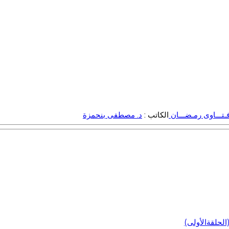
ـتـــاوى رمـضـــان
الكاتب :
د. مصطفى بنحمزة
لحلقةالأولى)