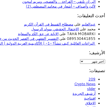
إلى أن نلتقي – القراءة….. والفصحى ومريم أمجون
لآلئ وأصداف – أشعار في محامد المصطفى(2)
أحدث التعليقات:
عبدالعليم
على
مصطلح القسط في القرآن الكريم
محمد على
الاحتفال الحقيقي بمولد الرسول
TAHA MOBARKI على
الإبانة عن حق الكد والسعاية
089530441855 على
التفسير الفقهي في العصر الحديث من خل
النزاعات العائلية: كيف تنشأ؟ -1- | الأكاديمية العربية الدولية | الحياة الأسرية
الأرشيف:
تصنيفات:
209
Crypto News
slider
أرشيف الجريدة
افتتاحية
الاخلاق