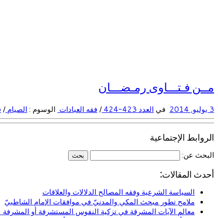
مــن فـتـــاوى رمـضـــان
3 يوليو, 2014
في
العدد 423-424
/
فقه العبادات
الوسوم :
الصيام
/
ف
الروابط الإجتماعية
البحث عن:
أحدث المقالات:
السياسة الشرعية وفقه المصالح الدلالات والعلاقات
ملامح تطور مبحث المكي والمدنيّ في موافقات الإمام الشاطبيّ
معالم الآيات المشرقة في تزكية النفوس المستشرفة أو المشرفة (ا