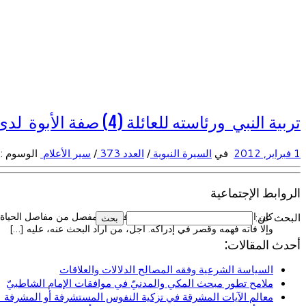
تربية النبي ورئاسته للعائلة (4) صفة الأبوة لدى النبي
1 فبراير, 2012
في
السيرة النبوية
/
العدد 373
/
سير الأعلام
الوسوم :
الروابط الإجتماعية
كان النبي صلى الله عليه وسلم ذروة في كل مفصل من مفاصل الحياة وفي
البحث عن:
وإلا فاته فهمه وقصر في إدراكه. أجل، من أراد البحث عنه، عليه […]
أحدث المقالات:
السياسة الشرعية وفقه المصالح الدلالات والعلاقات
ملامح تطور مبحث المكي والمدنيّ في موافقات الإمام الشاطبيّ
معالم الآيات المشرقة في تزكية النفوس المستشرفة أو المشرفة (ا