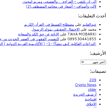
إلى أن نلتقي – القراءة….. والفصحى ومريم أمجون
لآلئ وأصداف – أشعار في محامد المصطفى(2)
أحدث التعليقات:
عبدالعليم
على
مصطلح القسط في القرآن الكريم
محمد على
الاحتفال الحقيقي بمولد الرسول
TAHA MOBARKI على
الإبانة عن حق الكد والسعاية
089530441855 على
التفسير الفقهي في العصر الحديث من خل
النزاعات العائلية: كيف تنشأ؟ -1- | الأكاديمية العربية الدولية | الحياة الأسرية
الأرشيف:
تصنيفات:
209
Crypto News
slider
أرشيف الجريدة
افتتاحية
الاخلاق