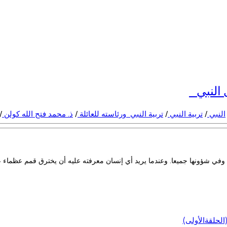
النبي
/
تربية النبي
/
تربية النبي ورئاسته للعائلة
/
ذ. محمد فتح الله كولن
/
 شؤونها جميعا. وعندما يريد أي إنسان معرفته عليه أن يخترق قمم عظماء عصر
لحلقةالأولى)