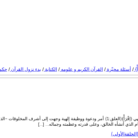
أْ}
/
أسئلة محيّرة
/
القرآن الكريم و علومه
/
الكتابة
/
بدء نزول القرآن
/
حكمة
السؤال: ما الحكمة في بدء نزول القرآن بأمر {اِقْرَأْ}؟ الجواب: الأمر الإلهي {اِقْرَأْ}(العلق:1) أمر
ظام الذي أنشأه الخالق، وعلى قدرته وعظمته وجماله… […]
لحلقةالأولى)