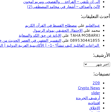
إلى أن نلتقي – القراءة….. والفصحى ومريم أمجون
لآلئ وأصداف – أشعار في محامد المصطفى(2)
أحدث التعليقات:
عبدالعليم
على
مصطلح القسط في القرآن الكريم
محمد على
الاحتفال الحقيقي بمولد الرسول
TAHA MOBARKI على
الإبانة عن حق الكد والسعاية
089530441855 على
التفسير الفقهي في العصر الحديث من خل
النزاعات العائلية: كيف تنشأ؟ -1- | الأكاديمية العربية الدولية | الحياة الأسرية
الأرشيف:
تصنيفات:
209
Crypto News
slider
أرشيف الجريدة
افتتاحية
الاخلاق