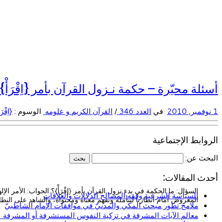
أسئلة محيّرة – حكمة نـزول القرآن بأمر {اِقْرَأْ}
1 نوفمبر, 2010
في
العدد 346
/
القرآن الكريم و علومه
الوسوم :
{اِقْرَ
الروابط الإجتماعية
البحث عن:
أحدث المقالات:
السياسة الشرعية وفقه المصالح الدلالات والعلاقات
المعروض أمام أنظارنا لنتأمله ونفهم معناه ومحتواه، والشاهد على الن
ملامح تطور مبحث المكي والمدنيّ في موافقات الإمام الشاطبيّ
معالم الآيات المشرقة في تزكية النفوس المستشرفة أو المشرفة (ا