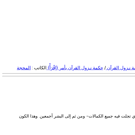
 نـزول القرآن
/
حكمة نـزول القرآن بأمر {اِقْرَأْ}
الكاتب :
المحجة
 ودعوة ووظيفة إلهية وجهت إلى أشرف المخلوقات -الذي تجلت فيه جميع الكمالات- ومن ثم إلى البشر أجمعين. وهذا الكون