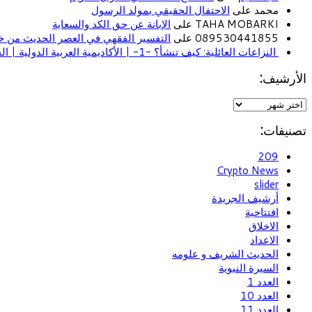
محمد على
الاحتفال الحقيقي بمولد الرسول
TAHA MOBARKI على
الإبانة عن حق الكد والسعاية
089530441855 على
التفسير الفقهي في العصر الحديث من خل
النزاعات العائلية: كيف تنشأ؟ -1- | الأكاديمية العربية الدولية | الحياة الأسرية
الأرشيف:
تصنيفات:
209
Crypto News
slider
أرشيف الجريدة
افتتاحية
الاخلاق
الاعداد
الحديث الشريف و علومه
السيرة النبوية
العدد 1
العدد 10
العدد 11