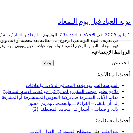
توبة العباد قبل يوم الـمعاد
1 مايو, 2005
في
الاخلاق
/
العدد 234
الوسوم :
الـمعاد
/
العباد
/
توبة
/
في تعريف التوبة التوبة هي الرجوع إلى الطاعة بعد معصية أو ذنب وتو
فهو سبحانه التواب الرحيم لكثرة قبوله توبة عباده الذين يتوبون إليه. وهو
الروابط الإجتماعية
البحث عن:
أحدث المقالات:
السياسة الشرعية وفقه المصالح الدلالات والعلاقات
ملامح تطور مبحث المكي والمدنيّ في موافقات الإمام الشاطبيّ
معالم الآيات المشرقة في تزكية النفوس المستشرفة أو المشرفة (ا
إلى أن نلتقي – القراءة….. والفصحى ومريم أمجون
لآلئ وأصداف – أشعار في محامد المصطفى(2)
أحدث التعليقات:
عبدالعليم
على
مصطلح القسط في القرآن الكريم