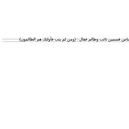
لناس قسمين تائب وظالم فقال : {ومن لم يتب فأولئك هم الظالمون}