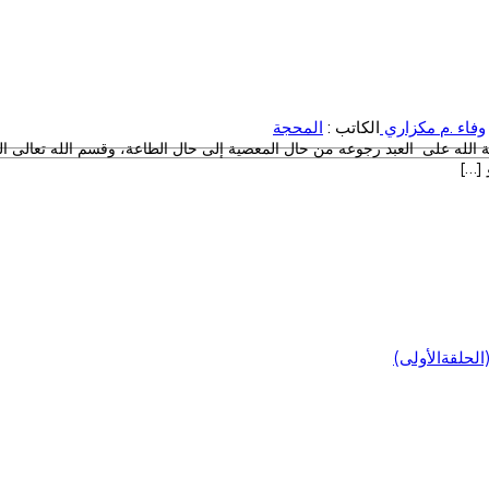
وفاء .م مكزاري
الكاتب :
المحجة
بة الله على العبد رجوعه من حال المعصية إلى حال الطاعة، وقسم الله تعالى ا
 […]
لحلقةالأولى)