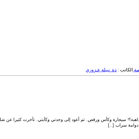
ة
الكاتب :
ذة. نبيلة عـزوزي
ذاهبة؟! سيجارة وكأس ورقص.. ثم أعود إلى وحدتي وكآبتي.. تأخرت كثيرا عن شلتها،
 دوامة سراب […]