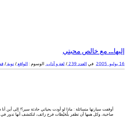
إليها… مع خالص محبتي
16 يوليو, 2005
في
العدد 239
/
لغة و آداب
الوسوم :
الواقع
/
توبة
/
قص
أوقفت سيارتها متسائلة : ماذا لو أودت بحياتي حادثة سير؟! إلى أين أنا 
صاخبة، وكل همها أن تظفر بلُحَيْظات فرح زائف، لتكتشف أنها تدور في