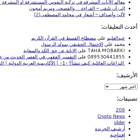
معالم الآيات المشرقة في تزكية النفوس المستشرفة أو المشرفة (ا
إلى أن نلتقي – القراءة….. والفصحى ومريم أمجون
لآلئ وأصداف – أشعار في محامد المصطفى(2)
أحدث التعليقات:
عبدالعليم
على
مصطلح القسط في القرآن الكريم
محمد على
الاحتفال الحقيقي بمولد الرسول
TAHA MOBARKI على
الإبانة عن حق الكد والسعاية
089530441855 على
التفسير الفقهي في العصر الحديث من خل
النزاعات العائلية: كيف تنشأ؟ -1- | الأكاديمية العربية الدولية | الحياة الأسرية
الأرشيف:
تصنيفات:
209
Crypto News
slider
أرشيف الجريدة
افتتاحية