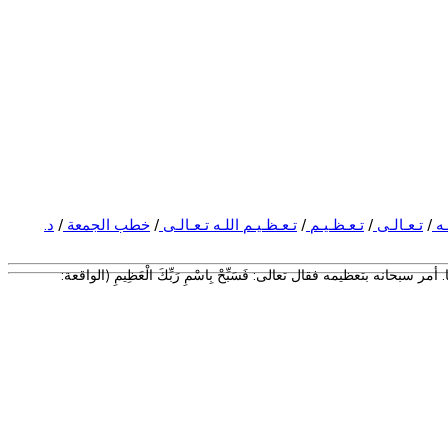
ـه
/
تـعـالـى
/
تـعـظـيـم
/
تـعـظـيـم اللـه تـعـالـى
/
خطب الجمعة
/
د.
انه بتعظيمه فقال تعالى: فَسَبِّحْ بِاسْمِ رَبِّكَ الْعَظِيمِ (الواقعة: