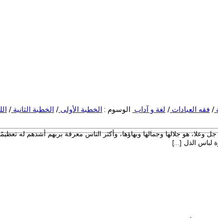
/
فقه العبادات
/
لغة و آداب
الوسوم :
الخطبة الأولى
/
الخطبة الثانية
/
الل
وعلا، هو جلالها وجمالها وبهاؤها، وأكثر الناس معرفة بربهم أشدهم له تعظيمًا. أمر سبح