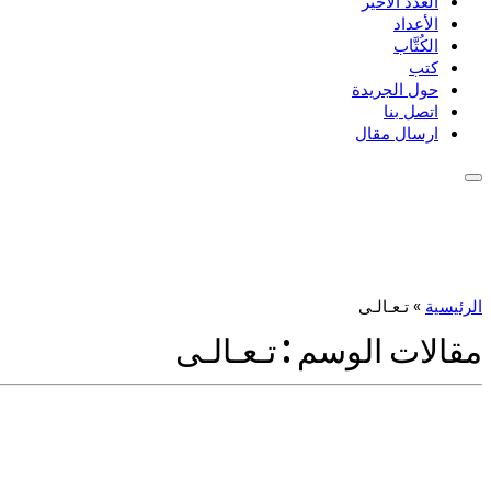
العدد الأخير
الأعداد
الكُتَّاب
كتب
حول الجريدة
اتصل بنا
ارسال مقال
الرئيسية
»
تـعـالـى
مقالات الوسم :
تـعـالـى