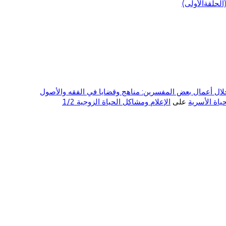
لحلقةالأولى)
ال أعمال بعض المفسرين: مناهج وقضايا في الفقه والأصول
على
الإعلام ومشاكل الحياة الزوجية 1/2