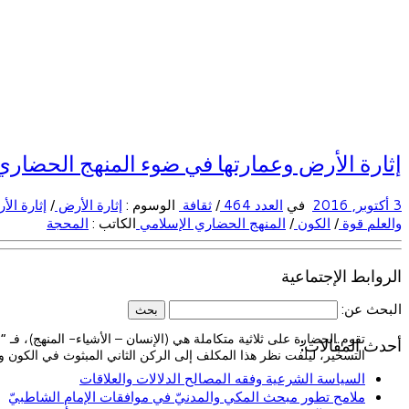
إثارة الأرض وعمارتها في ضوء المنهج الحضاري
3 أكتوبر, 2016
في
العدد 464
/
ثقافة
الوسوم :
إثارة الأرض
/
إثارة ال
والعلم قوة
/
الكون
/
المنهج الحضاري الإسلامي
الكاتب :
المحجة
الروابط الإجتماعية
البحث عن:
تقوم الحضارة على ثلاثية متكاملة هي (الإنسان – الأشياء- المنهج)، فـ 
أحدث المقالات:
التسخير، ليلفت نظر هذا المكلف إلى الركن الثاني المبثوث في الكون و
السياسة الشرعية وفقه المصالح الدلالات والعلاقات
ملامح تطور مبحث المكي والمدنيّ في موافقات الإمام الشاطبيّ