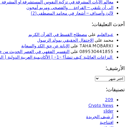
معالم الآيات المشرقة في تزكية النفوس المستشرفة أو المشرفة (ا
إلى أن نلتقي – القراءة….. والفصحى ومريم أمجون
لآلئ وأصداف – أشعار في محامد المصطفى(2)
أحدث التعليقات:
عبدالعليم
على
مصطلح القسط في القرآن الكريم
محمد على
الاحتفال الحقيقي بمولد الرسول
TAHA MOBARKI على
الإبانة عن حق الكد والسعاية
089530441855 على
التفسير الفقهي في العصر الحديث من خل
النزاعات العائلية: كيف تنشأ؟ -1- | الأكاديمية العربية الدولية | الحياة الأسرية
الأرشيف:
تصنيفات:
209
Crypto News
slider
أرشيف الجريدة
افتتاحية