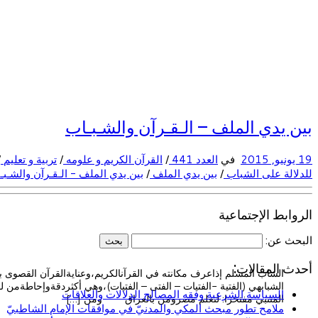
بين يدي الملف – الـقـرآن والشـبـاب
19 يونيو, 2015
في
العدد 441
/
القرآن الكريم و علومه
/
تربية و تعليم
/
للدلالة على الشباب
/
بين يدي الملف
/
بين يدي الملف - الـقـرآن والشـب
الروابط الإجتماعية
البحث عن:
أحدث المقالات:
الشاب المسلم إذاعرف مكانته في القرآنالكريم،وعنايةالقرآن القصوى به
الشبابهي (الفتية -الفتيات – الفتى – الفتيات)،وهي أكثردقةوإحاطةمن لف
السياسة الشرعية وفقه المصالح الدلالات والعلاقات
المتنبي مفتخرا: لتعلم مصرومن بالعراق ومن […]
ملامح تطور مبحث المكي والمدنيّ في موافقات الإمام الشاطبيّ