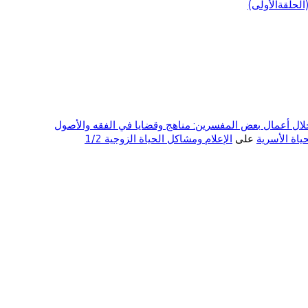
لحلقةالأولى)
ال أعمال بعض المفسرين: مناهج وقضايا في الفقه والأصول
على
الإعلام ومشاكل الحياة الزوجية 1/2