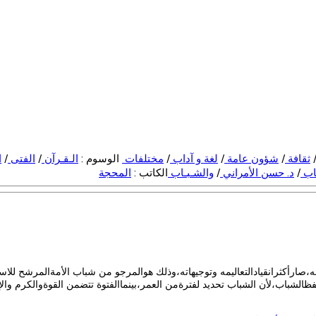
ثقافة
/
شؤون عامة
/
لغة و آداب
/
مختلفات
الوسوم :
الـقـرآن
/
الفتى
/
ا
ـاب
/
د. حسن الأمراني
/
والشـبـاب
الكاتب :
المحجة
،صارأكثرانقيادالتعاليمه وتوجيهاته،وذلك هوالمرجو من شباب الأمةالمرشح للاس
ظالشباب،لأن الشباب تحديد لفترةمن العمر،بينماالفتوة تتضمن القوةوالكرم والإب