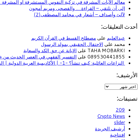
معالم الآيات المشرقة في تزكية النفوس المستشرفة أو المشرفة (ا
إلى أن نلتقي – القراءة….. والفصحى ومريم أمجون
لآلئ وأصداف – أشعار في محامد المصطفى(2)
أحدث التعليقات:
عبدالعليم
على
مصطلح القسط في القرآن الكريم
محمد على
الاحتفال الحقيقي بمولد الرسول
TAHA MOBARKI على
الإبانة عن حق الكد والسعاية
089530441855 على
التفسير الفقهي في العصر الحديث من خل
النزاعات العائلية: كيف تنشأ؟ -1- | الأكاديمية العربية الدولية | الحياة الأسرية
الأرشيف:
تصنيفات:
209
Crypto News
slider
أرشيف الجريدة
افتتاحية