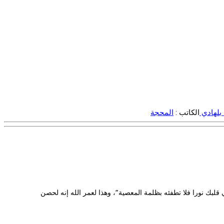
بلهادي
الكاتب :
المحجة
 قلبك نورا فلا تطفئه بظلمة المعصية”، وهذا لعمر الله إنه لحصن