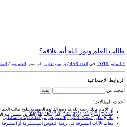
طالب العلم ونور الله أية علاقة؟
17 مايو, 2016
في
العدد 458
/
تربية و تعليم
الوسوم :
العلم نور
/
المع
الروابط الإجتماعية
البحث عن:
أحدث المقالات:
إن الإمام مالك رحمه الله قد وضع القاعدة الجوهرية لبلوغ طالب العلم غ
السياسة الشرعية وفقه المصالح الدلالات والعلاقات
حصين، وصرح متين، وزاد معين، لكل سالك لهذا الطريق يلتمس فيه الع
ملامح تطور مبحث المكي والمدنيّ في موافقات الإمام الشاطبيّ
معالم الآيات المشرقة في تزكية النفوس المستشرفة أو المشرفة (ا