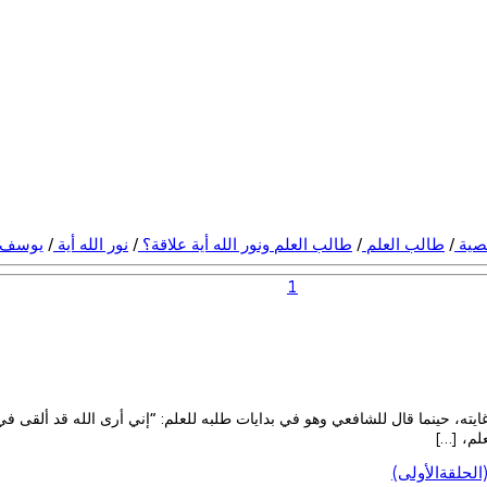
صية
/
طالب العلم
/
طالب العلم ونور الله أية علاقة؟
/
نور الله أية
/
يوسف 
1
ايته، حينما قال للشافعي وهو في بدايات طلبه للعلم: “إني أرى الله قد ألقى في
لم، […]
لحلقةالأولى)