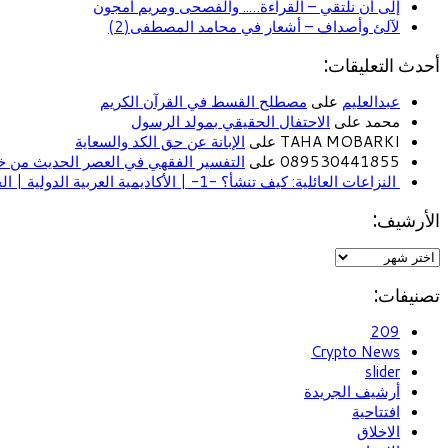
إلى أن نلتقي – القراءة….. والفصحى ومريم أمجون
لآلئ وأصداف – أشعار في محامد المصطفى(2)
أحدث التعليقات:
عبدالعليم
على
مصطلح القسط في القرآن الكريم
محمد على
الاحتفال الحقيقي بمولد الرسول
TAHA MOBARKI على
الإبانة عن حق الكد والسعاية
089530441855 على
التفسير الفقهي في العصر الحديث من خل
النزاعات العائلية: كيف تنشأ؟ -1- | الأكاديمية العربية الدولية | الحياة الأسرية
الأرشيف:
تصنيفات:
209
Crypto News
slider
أرشيف الجريدة
افتتاحية
الاخلاق