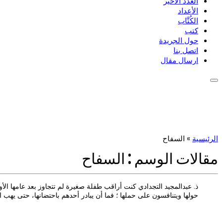
العدد الأخير
الأعداد
الكُتَّاب
كتب
حول الجريدة
اتصل بنا
ارسال مقال
الرئيسية
»
السفاح
مقالات الوسم :
السفاح
ذ. عبدالمجيد التجدادي كنت أراقب طفلة صغيرة لم تتجاوز بعد عامها ال
حولها ويتنافسون على حملها ؛ فما أن يبادر أحدهم باحتضانها، حتى يهب ال