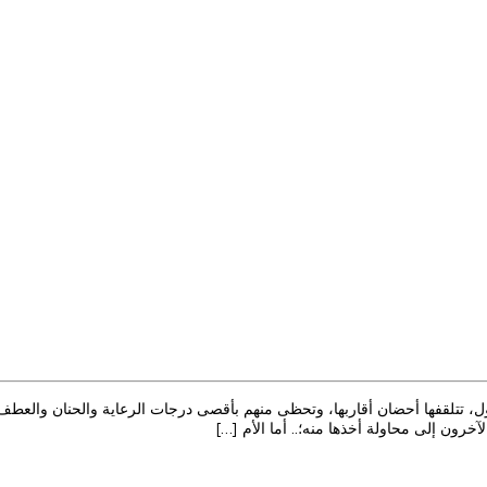
أول، تتلقفها أحضان أقاربها، وتحظى منهم بأقصى درجات الرعاية والحنان والعط
آخرون إلى محاولة أخذها منه؛.. أما الأم […]