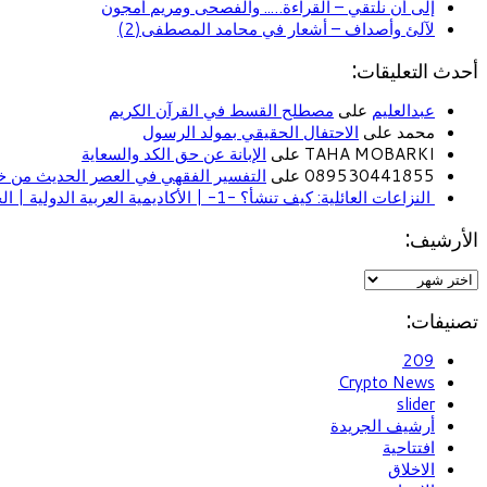
إلى أن نلتقي – القراءة….. والفصحى ومريم أمجون
لآلئ وأصداف – أشعار في محامد المصطفى(2)
أحدث التعليقات:
عبدالعليم
على
مصطلح القسط في القرآن الكريم
محمد على
الاحتفال الحقيقي بمولد الرسول
TAHA MOBARKI على
الإبانة عن حق الكد والسعاية
089530441855 على
التفسير الفقهي في العصر الحديث من خل
النزاعات العائلية: كيف تنشأ؟ -1- | الأكاديمية العربية الدولية | الحياة الأسرية
الأرشيف:
تصنيفات:
209
Crypto News
slider
أرشيف الجريدة
افتتاحية
الاخلاق