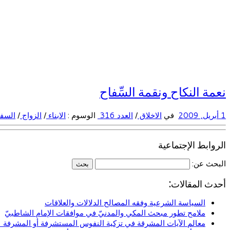
نعمة النكاح ونقمة السِّفاح
1 أبريل, 2009
في
الاخلاق
/
العدد 316
الوسوم :
الابناء
/
الزواج
/
السف
الروابط الإجتماعية
البحث عن:
أحدث المقالات:
السياسة الشرعية وفقه المصالح الدلالات والعلاقات
ملامح تطور مبحث المكي والمدنيّ في موافقات الإمام الشاطبيّ
معالم الآيات المشرقة في تزكية النفوس المستشرفة أو المشرفة (ا