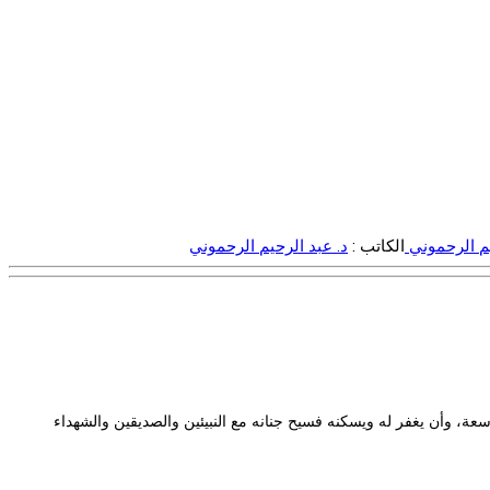
يم الرحموني
الكاتب :
د. عبد الرحيم الرحموني
سعة، وأن يغفر له ويسكنه فسيح جنانه مع النبيئين والصديقين والشهداء