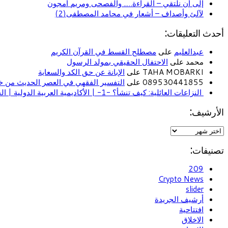
إلى أن نلتقي – القراءة….. والفصحى ومريم أمجون
لآلئ وأصداف – أشعار في محامد المصطفى(2)
أحدث التعليقات:
عبدالعليم
على
مصطلح القسط في القرآن الكريم
محمد على
الاحتفال الحقيقي بمولد الرسول
TAHA MOBARKI على
الإبانة عن حق الكد والسعاية
089530441855 على
التفسير الفقهي في العصر الحديث من خل
النزاعات العائلية: كيف تنشأ؟ -1- | الأكاديمية العربية الدولية | الحياة الأسرية
الأرشيف:
تصنيفات:
209
Crypto News
slider
أرشيف الجريدة
افتتاحية
الاخلاق