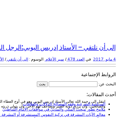
إلى أن نلتقي – الأستاذ إدريس اليوبي:الرجل ال
4 مايو, 2017
في
العدد 478
/
سير الأعلام
الوسوم :
إلى أن نلتقي
/
الأ
الروابط الإجتماعية
البحث عن:
أحدث المقالات:
انتقل إلى رحمة الله تعالى الأستاذ إدريس اليوبي وهو في أوج العطاء ا
السياسة الشرعية وفقه المصالح الدلالات والعلاقات
والصالحين، وأن يرزق ذويه الصبر ويضاعف لهم الأجر، وأن يتولى ذريته ب
ملامح تطور مبحث المكي والمدنيّ في موافقات الإمام الشاطبيّ
معالم الآيات المشرقة في تزكية النفوس المستشرفة أو المشرفة (ا