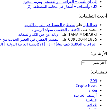
إلى أن نلتقي – القراءة….. والفصحى ومريم أمجون
لآلئ وأصداف – أشعار في محامد المصطفى(2)
أحدث التعليقات:
عبدالعليم
على
مصطلح القسط في القرآن الكريم
محمد على
الاحتفال الحقيقي بمولد الرسول
TAHA MOBARKI على
الإبانة عن حق الكد والسعاية
089530441855 على
التفسير الفقهي في العصر الحديث من خل
النزاعات العائلية: كيف تنشأ؟ -1- | الأكاديمية العربية الدولية | الحياة الأسرية
الأرشيف:
تصنيفات:
209
Crypto News
slider
أرشيف الجريدة
افتتاحية
الاخلاق