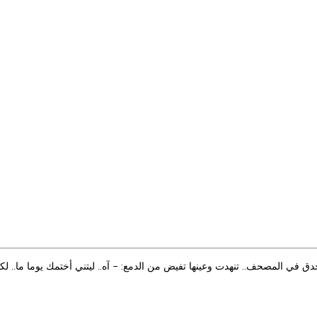
ق في المصحف.. تنهدت وعينها تفيض من الدمع: - آه.. ليتني أختمك يوما ما.. لكن