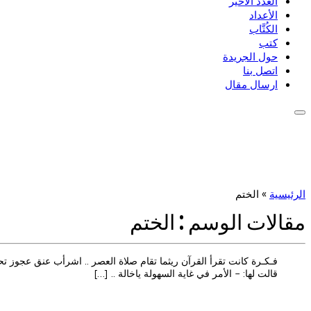
العدد الأخير
الأعداد
الكُتَّاب
كتب
حول الجريدة
اتصل بنا
ارسال مقال
الرئيسية
»
الختم
مقالات الوسم :
الختم
فـكـرة كانت تقرأ القرآن ريثما تقام صلاة العصر .. اشرأب عنق عجوز تحد
قالت لها: - الأمر في غاية السهولة ياخالة .. […]