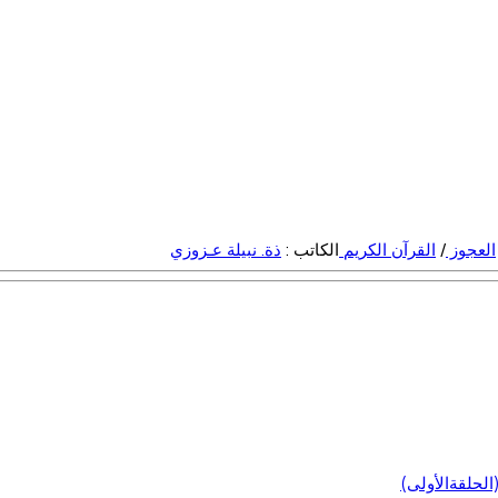
العجوز
/
القرآن الكريم
الكاتب :
ذة. نبيلة عـزوزي
لحلقةالأولى)