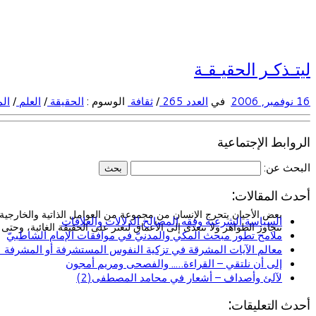
ليتـذكـر الحقيـقـة
16 نوفمبر, 2006
في
العدد 265
/
ثقافة
الوسوم :
الحقيقة
/
العلم
/
ال
الروابط الإجتماعية
البحث عن:
أحدث المقالات:
بعض الأحيان يتحرج الإنسان من مجموعة من العوامل الذاتية والخارجية 
السياسة الشرعية وفقه المصالح الدلالات والعلاقات
تتجاوز الظواهر ولا تتعدى إلى الأعماق لتعثر على الحقيقة الغائبة، وحتى 
ملامح تطور مبحث المكي والمدنيّ في موافقات الإمام الشاطبيّ
معالم الآيات المشرقة في تزكية النفوس المستشرفة أو المشرفة (ا
إلى أن نلتقي – القراءة….. والفصحى ومريم أمجون
لآلئ وأصداف – أشعار في محامد المصطفى(2)
أحدث التعليقات: