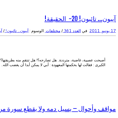
آيبون… تائبون! 20- الحقيقة!
17 يونيو, 2011
في
العدد 361
/
مختلفات
الوسوم :
آيبون... تائبون!
/
آيب
أصبحت عصبية، غاضبة، مترددة.. هل تصارحه؟! هل تنتقم منه بطريقتها؟! ه
الكبرى : فقالت لها بحكمتها المعهودة : أبي لا يمكن أبدا أن يغضب الله..
مواقف وأحوال – يسيل دمه ولا يقطع سورة من