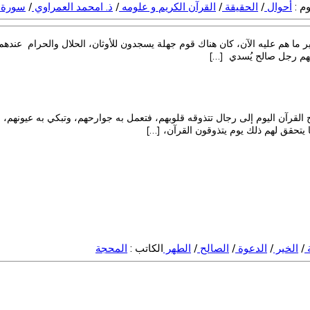
م :
أحوال
/
الحقيقة
/
القرآن الكريم و علومه
/
ذ. امحمد العمراوي
/
سورة
ر ما هم عليه الآن، كان هناك قوم جهلة يسجدون للأوثان، الحلال والحرام عنده
يهم رجل صالح يُسدي […]
قرآن اليوم إلى رجال تتذوقه قلوبهم، فتعمل به جوارحهم، وتبكي به عيونهم، وتتن
يتحقق لهم ذلك يوم يتذوقون القرآن، […]
ة
/
الخير
/
الدعوة
/
الصالح
/
الطهر
الكاتب :
المحجة