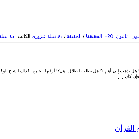
ون... تائبون! 20- الحقيقة!
/
الحقيقة
/
ذة. نبيلة عـزوزي
الكاتب :
ذة. نبيل
ل تذهب إلى أهلها؟! هل تطلب الطلاق.. هل؟! أرقتها الحيرة.. فذلك الشيخ الوقور
 فإن كان […]
 القرآن