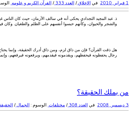
1 فبراير, 2010
في
الاخلاق
/
العدد 333
/
القرآن الكريم و علومه
الوسو
ذ. عبد المجيد التجدادي يحكى أنه في سالف الأزمان، حيث كان الناس غي
والشجر والحيوان، وكأنهم حبسوا أنفسهم على الظلم والطغيان. وكان ف
هل ذقت القرآن؟ فإن من ذاق لزم، ومن ذاق أدرك الحقيقة، وإنما يحتاج ال
رجال يحفظونه فيحفظهم، ويقدمونه فيقدمهم، ويرفعونه فيرفعهم، وإنما 
من يملك الحقيقة؟
3 ديسمبر, 2008
في
العدد 308
/
مختلفات
الوسوم :
الجمال
/
الحقيق