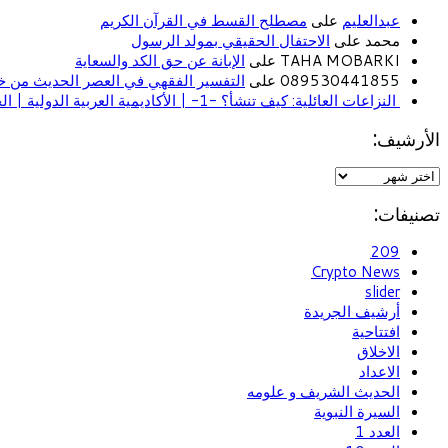
عبدالعليم
على
مصطلح القسط في القرآن الكريم
محمد على
الاحتفال الحقيقي بمولد الرسول
TAHA MOBARKI على
الإبانة عن حق الكد والسعاية
089530441855 على
التفسير الفقهي في العصر الحديث من خل
النزاعات العائلية: كيف تنشأ؟ -1- | الأكاديمية العربية الدولية | الحياة الأسرية
الأرشيف:
تصنيفات:
209
Crypto News
slider
أرشيف الجريدة
افتتاحية
الاخلاق
الاعداد
الحديث الشريف و علومه
السيرة النبوية
العدد 1