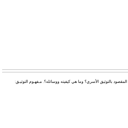
مقصود بالتوثيق الأسري؟ وما هي كيفيته ووسائله؟. مـفهـوم التوثيـق: