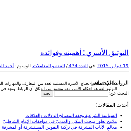
التوثيق الأسري : أهميته وفوائده
19 فبراير, 2015
في
العدد 434
/
الفقه و المعاملات
الوسوم :
أحمد ا
الروابط الإجتماعية
د. أحمد الطلحي تحتاج الأسرة المسلمة لعدد من المعارف والمهارات التي
التوثيق لغة هو إحكام الأمر، وهو مشتق من الوَثَاق أي الرباط. ونجد في
البحث عن:
أحدث المقالات:
السياسة الشرعية وفقه المصالح الدلالات والعلاقات
ملامح تطور مبحث المكي والمدنيّ في موافقات الإمام الشاطبيّ
معالم الآيات المشرقة في تزكية النفوس المستشرفة أو المشرفة (ا