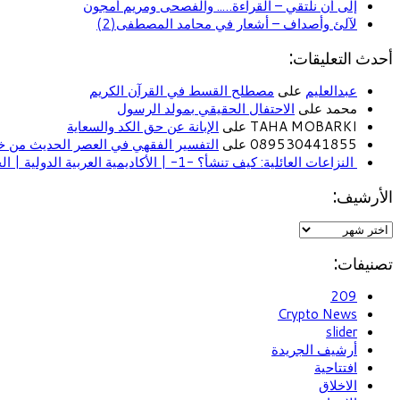
إلى أن نلتقي – القراءة….. والفصحى ومريم أمجون
لآلئ وأصداف – أشعار في محامد المصطفى(2)
أحدث التعليقات:
عبدالعليم
على
مصطلح القسط في القرآن الكريم
محمد على
الاحتفال الحقيقي بمولد الرسول
TAHA MOBARKI على
الإبانة عن حق الكد والسعاية
089530441855 على
التفسير الفقهي في العصر الحديث من خل
النزاعات العائلية: كيف تنشأ؟ -1- | الأكاديمية العربية الدولية | الحياة الأسرية
الأرشيف:
تصنيفات:
209
Crypto News
slider
أرشيف الجريدة
افتتاحية
الاخلاق