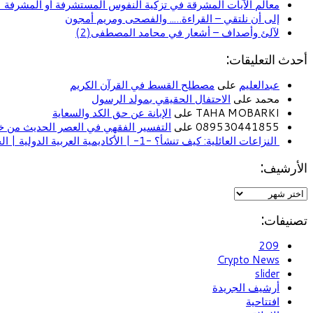
معالم الآيات المشرقة في تزكية النفوس المستشرفة أو المشرفة (ا
إلى أن نلتقي – القراءة….. والفصحى ومريم أمجون
لآلئ وأصداف – أشعار في محامد المصطفى(2)
أحدث التعليقات:
عبدالعليم
على
مصطلح القسط في القرآن الكريم
محمد على
الاحتفال الحقيقي بمولد الرسول
TAHA MOBARKI على
الإبانة عن حق الكد والسعاية
089530441855 على
التفسير الفقهي في العصر الحديث من خل
النزاعات العائلية: كيف تنشأ؟ -1- | الأكاديمية العربية الدولية | الحياة الأسرية
الأرشيف:
تصنيفات:
209
Crypto News
slider
أرشيف الجريدة
افتتاحية