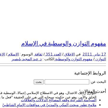
مفهوم التوازن والوسطية في الإسلام
17 يناير, 2011
في
الاخلاق
/
العدد 351
/
ثقافة
الوسوم :
الإسلام
/
الإع
التوازن
/
مفهوم التوازن والوسطية
الكاتب :
ذ. عبد المجيد بلبصير
الروابط الإجتماعية
البحث عن:
أحدث المقالات:
التوازن رديف الاعتدال، وهو في الاصطلاح الإسلامي إجمالا، الوسطية في
الخلق والأمر، وهو عين حكمته سبحانه التي هي على الحقيقة “فعل ما ي
السياسة الشرعية وفقه المصالح الدلالات والعلاقات
ملامح تطور مبحث المكي والمدنيّ في موافقات الإمام الشاطبيّ