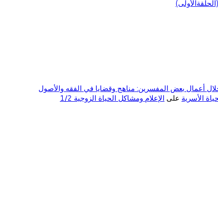
لحلقةالأولى)
ال أعمال بعض المفسرين: مناهج وقضايا في الفقه والأصول
على
الإعلام ومشاكل الحياة الزوجية 1/2