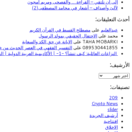
إلى أن نلتقي – القراءة….. والفصحى ومريم أمجون
لآلئ وأصداف – أشعار في محامد المصطفى(2)
أحدث التعليقات:
عبدالعليم
على
مصطلح القسط في القرآن الكريم
محمد على
الاحتفال الحقيقي بمولد الرسول
TAHA MOBARKI على
الإبانة عن حق الكد والسعاية
089530441855 على
التفسير الفقهي في العصر الحديث من خل
النزاعات العائلية: كيف تنشأ؟ -1- | الأكاديمية العربية الدولية | الحياة الأسرية
الأرشيف:
تصنيفات:
209
Crypto News
slider
أرشيف الجريدة
افتتاحية
الاخلاق