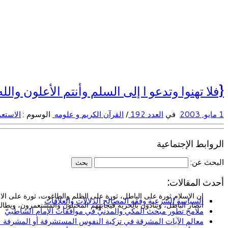
{فلا تهنوا وتدعو ا إلى السلم وأنتم الأعلون والل
1 مايو, 2003
في
العدد 192
/
القرآن الكريم و علومه
الوسوم :
الاستعم
الروابط الإجتماعية
البحث عن:
أحدث المقالات:
إن الإسلام ثورة على الباطل، ثورة على الظلم والطاغوت، ثورة على الاست
السياسة الشرعية وفقه المصالح الدلالات والعلاقات
أنصار الباطل، وينادون بالحرية فيجابههم المحتلون والمستعمرون، ويط
ملامح تطور مبحث المكي والمدنيّ في موافقات الإمام الشاطبيّ
معالم الآيات المشرقة في تزكية النفوس المستشرفة أو المشرفة (ا