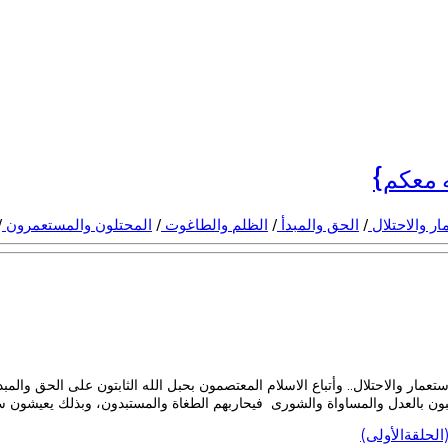
ه معكم}
ار والاحتلال
/
الحق والمبدأ
/
الظلم والطاغوت
/
المحتلون والمستعمرون
/
عمار والاحتلال.. وأتباع الاسلام المعتصمون بحبل الله الثابتون على الحق والمب
البون بالعدل والمساواة والشورى فيحاربهم الطغاة والمستبدون، وبذلك يعيشون 
لحلقةالأولى)