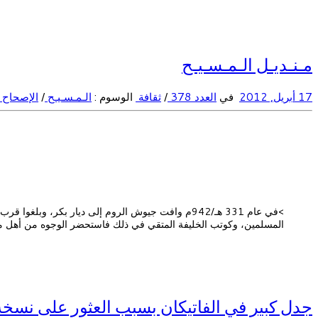
مـنـديـل الـمـسـيـح
17 أبريل, 2012
في
العدد 378
/
ثقافة
الوسوم :
الـمـسـيـح
/
الإصحاح 
>في عام 331 هـ/942م وافت جيوش الروم إلى ديار بكر
المسلمين، وكوتب الخليفة المتقي في ذلك فاستحضر الوجوه من أهل ممل
جدل كبير في الفاتيكان بسبب العثور على نسخة