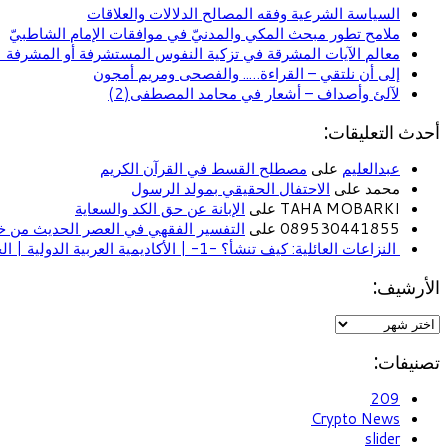
السياسة الشرعية وفقه المصالح الدلالات والعلاقات
ملامح تطور مبحث المكي والمدنيّ في موافقات الإمام الشاطبيّ
معالم الآيات المشرقة في تزكية النفوس المستشرفة أو المشرفة (ا
إلى أن نلتقي – القراءة….. والفصحى ومريم أمجون
لآلئ وأصداف – أشعار في محامد المصطفى(2)
أحدث التعليقات:
عبدالعليم
على
مصطلح القسط في القرآن الكريم
محمد على
الاحتفال الحقيقي بمولد الرسول
TAHA MOBARKI على
الإبانة عن حق الكد والسعاية
089530441855 على
التفسير الفقهي في العصر الحديث من خل
النزاعات العائلية: كيف تنشأ؟ -1- | الأكاديمية العربية الدولية | الحياة الأسرية
الأرشيف:
تصنيفات:
209
Crypto News
slider