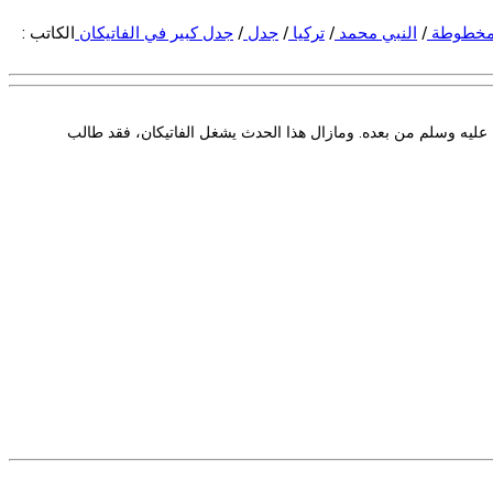
مخطوطة
/
النبي محمد
/
تركيا
/
جدل
/
جدل كبير في الفاتيكان
الكاتب :
إلى أن المسيح \ تنبأ بظهور النبي محمد صلى الله عليه وسلم من بعده. ومازال هذا الحدث يشغل الفاتيكان، فقد طالب