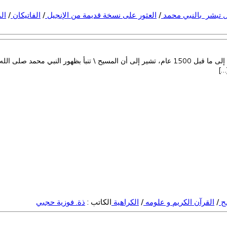
ل تبشر بالنبي محمد
/
العثور على نسخة قديمة من الإنجيل
/
الفاتيكان
/
ال
عُثر في تركيا على نسخة نادرة من الإنجيل مكتوبة باللغة الآرامية وتعود إلى ما قبل 1500 عام، تشير 
…]
مح
/
القرآن الكريم و علومه
/
الكراهية
الكاتب :
ذة. فوزية حجبي