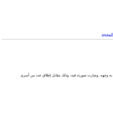
لمحجة
يح \ مسح به وجهه، وصارت صورته فيه، وذلك مقابل إطلاق عدد من أسرى