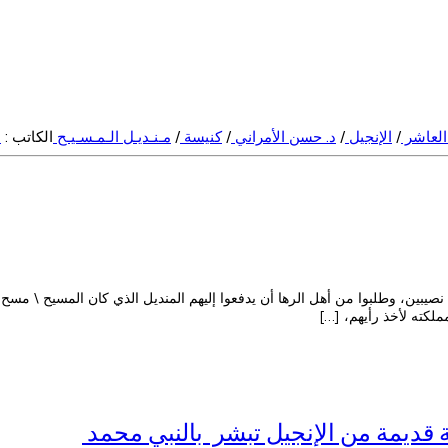
العاشر
/
الإنجيل
/
د. حسن الأمراني
/
كنيسة
/
مـنـديـل الـمـسـيـح
الكاتب :
ا
، وبلغوا قرب نصيبين، وطلبوا من أهل الرها أن يدفعوا إليهم المنديل الذي كان المس
كته لأخذ رأيهم، […]
 قديمة من الإنجيل تبشر بالنبي محمد