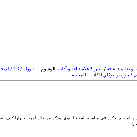
ة و تعليم
/
ثقافة
/
سير الأعلام
/
لغة و آداب
الوسوم :
"التوراة
/
10
/
الإنج
ي
/
موريس بوكاي
الكاتب :
المحجة
زم المسلمَ تذكره في مناسبة المولد النبوي، وذكر من ذلك أمرين، أولها كيف أ
…]