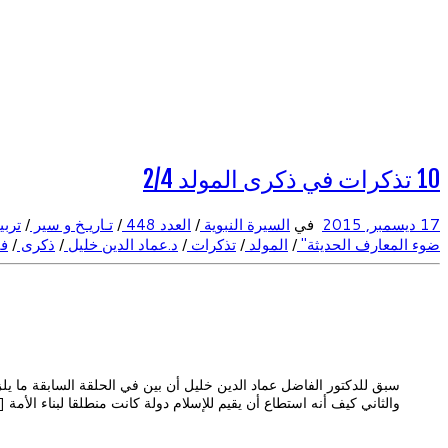
10 تذكرات في ذكرى المولد 2/4
17 ديسمبر, 2015
في
السيرة النبوية
/
العدد 448
/
تـاريـخ و سير
/
تربي
ضوء المعارف الحديثة"
/
المولد
/
تذكرات
/
د.عماد الدين خليل
/
ذكرى
/
ف
سبق للدكتور الفاضل عماد الدين خليل أن بين في الحلقة السابقة ما يل
والثاني كيف أنه استطاع أن يقيم للإسلام دولة كانت منطلقا لبناء الأمة [