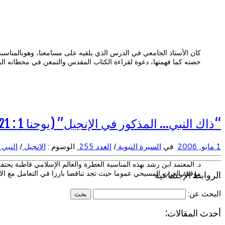
كان الأستاذ الجامعي في الدرس الذي يلقيه على مسامعنا، وهوبالمناسبة ي
حصته كما فهمتها، دعوة لقراءة الكتاب المقدس والتمعن في محطاته الر
“ذاك النبي… المذكور في الإنجيل” (يوحنا 1 : 21 )
1 مايو, 2006
في
السيرة النبوية
/
العدد 255
الوسوم :
الإنجيل
/
النبي
د. المعتمد ابن رشد بهذه المناسبة العطرة والعالم الإسلامي قاطبة يحتف
موقف الغرب المسيحي عموما حيث تجد تناقضا بارزا في التعامل مع ال
الروابط الإجتماعية
البحث عن:
أحدث المقالات: