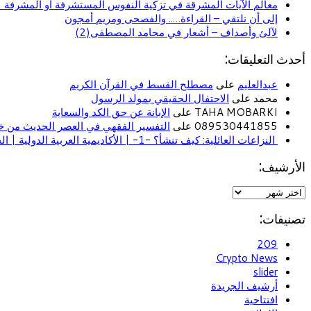
معالم الآيات المشرقة في تزكية النفوس المستشرفة أو المشرفة (ا
إلى أن نلتقي – القراءة….. والفصحى ومريم أمجون
لآلئ وأصداف – أشعار في محامد المصطفى(2)
أحدث التعليقات:
عبدالعليم
على
مصطلح القسط في القرآن الكريم
محمد على
الاحتفال الحقيقي بمولد الرسول
TAHA MOBARKI على
الإبانة عن حق الكد والسعاية
089530441855 على
التفسير الفقهي في العصر الحديث من خل
النزاعات العائلية: كيف تنشأ؟ -1- | الأكاديمية العربية الدولية | الحياة الأسرية
الأرشيف:
تصنيفات:
209
Crypto News
slider
أرشيف الجريدة
افتتاحية