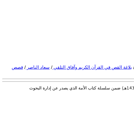
بلاغة القص في القرآن الكريم وآفاق التلقي
/
سعاد الناصر
/
قصص
صدر للباحثة والأدبية المغربية د. سعاد الناصر (أم سلمى) كتاب جديد: «بلاغة القص في القرآن الكريم وآفاق التلقي» (143صفحة من القطع المتوسط 1436هـ) ضمن سلسلة كتاب الأمة الذي يصدر عن إدارة البحوث