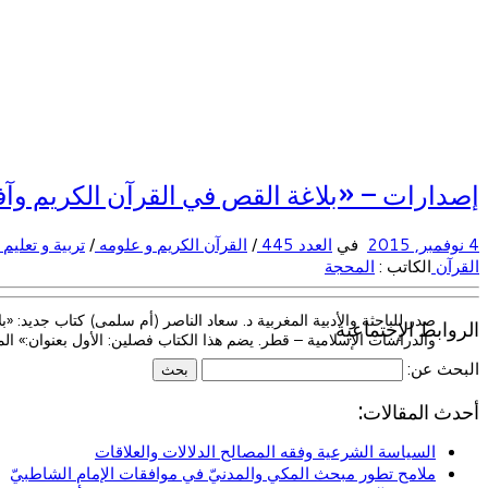
إصدارات – «بلاغة القص في القرآن الكريم وآف
4 نوفمبر, 2015
في
العدد 445
/
القرآن الكريم و علومه
/
تربية و تعليم
القرآن
الكاتب :
المحجة
الروابط الإجتماعية
والدراسات الإسلامية – قطر. يضم هذا الكتاب فصلين: الأول بعنوان:» ال
البحث عن:
أحدث المقالات:
السياسة الشرعية وفقه المصالح الدلالات والعلاقات
ملامح تطور مبحث المكي والمدنيّ في موافقات الإمام الشاطبيّ