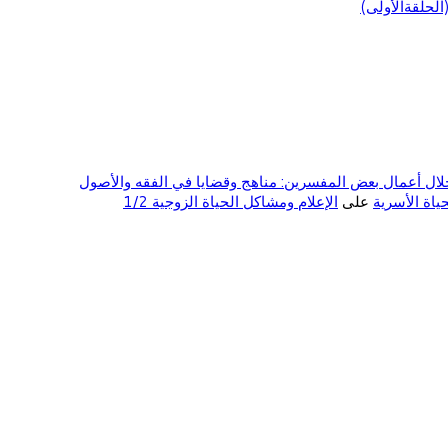
لحلقةالأولى)
ال أعمال بعض المفسرين: مناهج وقضايا في الفقه والأصول
على
الإعلام ومشاكل الحياة الزوجية 1/2