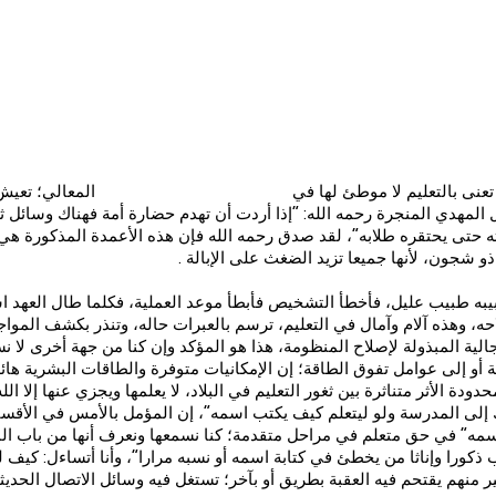
عنى بالتعليم لا موطئ لها في
المعالي؛ تعيش ذ
ال المهدي المنجرة رحمه الله: “إذا أردت أن تهدم حضارة أمة فهناك وسائل 
ته حتى يحتقره طلابه”، لقد صدق رحمه الله فإن هذه الأعمدة المذكورة هي أ
 شجون، لأنها جميعا تزيد الضغث على الإبالة .
يبه طبيب عليل، فأخطأ التشخيص فأبطأ موعد العملية، فكلما طال العهد اش
ه، وهذه آلام وآمال في التعليم، ترسم بالعبرات حاله، وتنذر بكشف الموا
ية المبذولة لإصلاح المنظومة، هذا هو المؤكد وإن كنا من جهة أخرى لا نس
 أو إلى عوامل تفوق الطاقة؛ إن الإمكانيات متوفرة والطاقات البشرية هائلة،
 الأثر متناثرة بين ثغور التعليم في البلاد، لا يعلمها ويجزي عنها إلا الله
 إلى المدرسة ولو ليتعلم كيف يكتب اسمه”، إن المؤمل بالأمس في الأقسام ا
ة اسمه” في حق متعلم في مراحل متقدمة؛ كنا نسمعها ونعرف أنها من باب المب
اب ذكورا وإناثا من يخطئ في كتابة اسمه أو نسبه مرارا”، وأنا أتساءل: كي
كثير منهم يقتحم فيه العقبة بطريق أو بآخر؛ تستغل فيه وسائل الاتصال الحدي