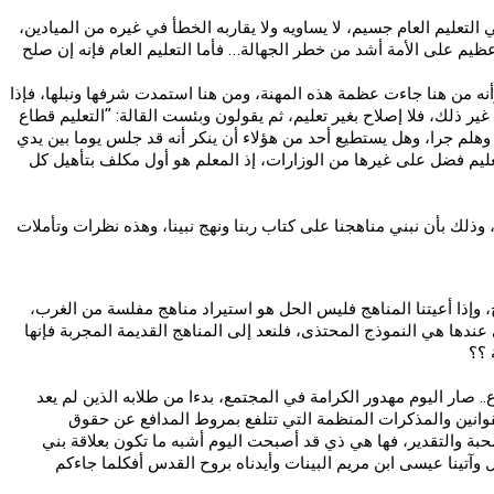
لتعليم العام جسيم، لا يساويه ولا يقاربه الخطأ في غيره من الميادين،
 عظيم على الأمة أشد من خطر الجهالة… فأما التعليم العام فإنه إن صلح
أنه من هنا جاءت عظمة هذه المهنة، ومن هنا استمدت شرفها ونبلها، فإذا
ر ذلك، فلا إصلاح بغير تعليم، ثم يقولون وبئست القالة: “التعليم قطاع
لم جرا، وهل يستطيع أحد من هؤلاء أن ينكر أنه قد جلس يوما بين يدي
تعليم فضل على غيرها من الوزارات، إذ المعلم هو أول مكلف بتأهيل كل
 وذلك بأن نبني مناهجنا على كتاب ربنا ونهج نبينا، وهذه نظرات وتأملات
هج، وإذا أعيتنا المناهج فليس الحل هو استيراد مناهج مفلسة من الغرب،
دها هي النموذج المحتذى، فلنعد إلى المناهج القديمة المجربة فإنها
 ؟؟
 صار اليوم مهدور الكرامة في المجتمع، بدءا من طلابه الذين لم يعد
وانين والمذكرات المنظمة التي تتلفع بمروط المدافع عن حقوق
محبة والتقدير، فها هي ذي قد أصبحت اليوم أشبه ما تكون بعلاقة بني
ل وآتينا عيسى ابن مريم البينات وأيدناه بروح القدس أفكلما جاءكم