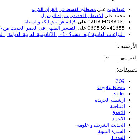
عبدالعليم
على
مصطلح القسط في القرآن الكريم
محمد على
الاحتفال الحقيقي بمولد الرسول
TAHA MOBARKI على
الإبانة عن حق الكد والسعاية
089530441855 على
التفسير الفقهي في العصر الحديث من خل
النزاعات العائلية: كيف تنشأ؟ -1- | الأكاديمية العربية الدولية | الحياة الأسرية
الأرشيف:
تصنيفات:
209
Crypto News
slider
أرشيف الجريدة
افتتاحية
الاخلاق
الاعداد
الحديث الشريف و علومه
السيرة النبوية
العدد 1