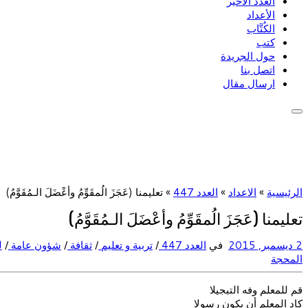
العدد الأخير
الأعداد
الكُتَّاب
كتب
حول الجريدة
اتصل بنا
ارسال مقال
الرئيسية
»
الاعداد
»
العدد 447
»
تعليمنا (عَجَزَ الُمقَوِّمُ وأعْضَلَ الـمُقَوَّمُ)
تعليمنا (عَجَزَ الُمقَوِّمُ وأعْضَلَ الـمُقَوَّمُ)
2 ديسمبر, 2015
في
العدد 447
/
تربية و تعليم
/
ثقافة
/
شؤون عامة
/
ل
المحجة
قم للمعلم وفه التبجيلا
كاد المعلم أن يكون رسولا