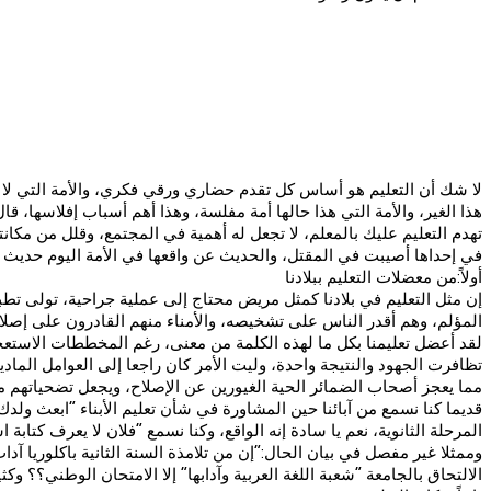
لا شك أن التعليم هو أساس كل تقدم حضاري ورقي فكري، والأمة التي لا ت
هذا الغير، والأمة التي هذا حالها أمة مفلسة، وهذا أهم أسباب إفلاسها، ق
تهدم التعليم عليك بالمعلم، لا تجعل له أهمية في المجتمع، وقلل من مكان
في إحداها أصيبت في المقتل، والحديث عن واقعها في الأمة اليوم حديث ذو
أولاً:من معضلات التعليم ببلادنا
إن مثل التعليم في بلادنا كمثل مريض محتاج إلى عملية جراحية، تولى تطب
المؤلم، وهم أقدر الناس على تشخيصه، والأمناء منهم القادرون على إصلاح
لقد أعضل تعليمنا بكل ما لهذه الكلمة من معنى، رغم المخططات الاستعجال
تظافرت الجهود والنتيجة واحدة، وليت الأمر كان راجعا إلى العوامل المادية
مما يعجز أصحاب الضمائر الحية الغيورين عن الإصلاح، ويجعل تضحياتهم محدودة
قديما كنا نسمع من آبائنا حين المشاورة في شأن تعليم الأبناء “ابعث ولدك
المرحلة الثانوية، نعم يا سادة إنه الواقع، وكنا نسمع “فلان لا يعرف كتاب
وممثلا غير مفصل في بيان الحال:”إن من تلامذة السنة الثانية باكلوريا آد
الالتحاق بالجامعة “شعبة اللغة العربية وآدابها” إلا الامتحان الوطني؟؟ و