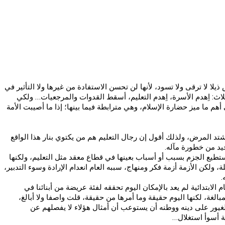
يلا لا ترقى ولا تسود، لأنها لن تحسن الاستفادة من غيرها ولا التأثير في
ثلاث: اِهدم الأسرة، اِهدم التعليم، أسقط القدوات والمرجعيات… ولكي
هم ما ميز حضارة الإسلام، وهي مترابطة فيما بينها؛ إذا ما أصيبت الأمة
تد المرض، ولذلك أقول إن رجال التعليم هم من يكتوي بنار هذا الواقع
جيد من خطورة مآله.
تطيع الجزم بسبب أو أسباب بعينها في قطاع معقد مثل التعليم، ولكنها
 ولكن الأزمة أزمة فكر ومنهاج، سببه العام انعدام الإرادة وسوء التدبير،
.
لابتدائية لم يعد بالإمكان اليوم تحققه لفئة عريضة من أبنائنا في
الغة، لكنها اليوم حقيقة وما أمرها من حقيقة، قلت واصفا ولا أبالغ،
ف لغيور على دينه ووطنه أن يستوعب أن أمثال هؤلاء لا يفصلهم عن
ثة أسوأ استغلال…