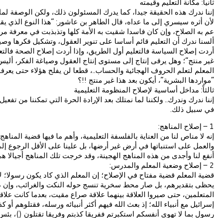
ثانياً: مكانة التعليم وقيمته
إننا ندرك هذه الحقيقة جيدا، كما يدرك المسئولون ذلك، ولكن الوصفة لما ت
لأن أثره سيسري إلى ما عداه، قال الطاهر بن عاشور: “هذا النوع الذي يقض
عم به الصلاح، وإن كان فاسدا شقيت به الأمة كلها وتذبذبت في معرفة مرك
ألسنا ندرك أن التعليم قائم أساسا على تنوير العقول، وتشكيل فكرها وصي
أردت إصلاح السياسة فالتعليم أول الطريق، وإذا أردت إصلاح الصحة فالتعلي
غير منتج”؛ وهل يرقى إنتاج إلى مستوى إنتاج العقول وصياغة الفكر، أل
المعلم لتعلم الحروف الهجائية والحساب..، قطعا لن يفلح هؤلاء حتى يعرف
“مواردها البشرية”، أيكون بعد هذا غير منتج !!؟
ثالثاً: مداخل أساسية لإصلاح المنظومة التعليمية
إننا ندرك وندرك.. ولكننا لما نمتلك بعد الإرادة الحرة التي تمكننا من ت
في سبيل ذلك.
1 – إصلاح المناهج:
إنه لا مناص لنا من العناية بالفلسفة التعليمية، وأهم ما فيها قضية المنا
والعمل على استنباتها في أرض غير أرضها، بل علينا على الأقل الرجوع إ
أنفع لنا وأجدى من هذه المناهج الهجينة، وقد خرجت تلك المناهج أجيالا هي إ
2 – إصلاح وضعية المعلم والمدرس:
قضية المعلم قضية مفتاح في الإصلاح؛ إن المعلم الذي كاد يكون رسولا؛ لأ
يحظى بتقديرهم، بل صار محط سخرية تنسج حوله النكت والغرائب، وإن ذكر
المتعلمين، حتى صيروا العلاقة بينهما علاقة صراع مقيت، بعدما كانت علاق
إسرائيل مع أنبياء الله؛ إذ بعث الله فيهم أكثر أنبيائه ورسله، فقتلوهم أ
رسول بما لا تهوى أنفسكم استكبرتم ففريقا كذبتم وفريقا تقتلون ()، بئس