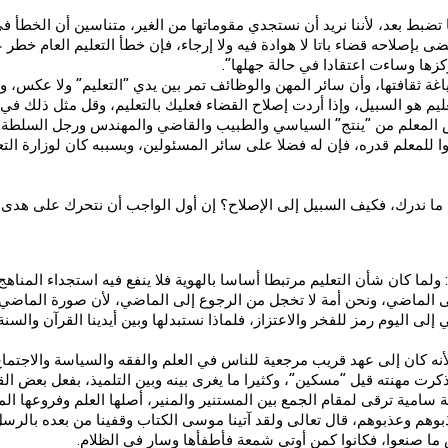
ضبط بعد، لأننا نريد أن نستجدي مقوماتها من الغير، متناسين أن الخطأ في ا
ى بإصلاحه قضاء باتا لا هوادة فيه ولا إرجاء، فإن خطأ التعليم العام خطر
زها وساءت اعتقادا في حالة جهلها”.
اغة ثقافتها، وأن سائر المهن والوظائف تمر بين يدي “التعليم” ولا عكس، و
م هو السبيل، وإذا أردت إصلاح القضاء فعليك بالتعليم، وقل مثل ذلك في غي
يس المعلم من “ينتج” السياسي والطبيب والقاضي والمهندس ورجل السلطة وه
وا للمعلم قدره، فإن له فضلا على سائر المسئولين، وبسببه كان لوزارة ال
فعيل ما ندرك، فكيف السبيل إلى الإصلاح؟ إن أول الواجب أن نتحرك على هدى،
هج: ولما كان شأن التعليم مرتبطا أساسا بالهوية فلا ينفع فيه استجداء المنا
لى الماضي، ونحن أمة لا تخجل من الرجوع إلى الماضي، لأن صورة الماضي عن
لى اليوم رمز للفخر والاعتزاز، فلماذا نستبدلها وبين أيدينا القرآن والسنة
نه كان إلى عهد قريب مرجعية للناس في العلم والفقه والسياسة والاجتماع..
ت مهنته قيل “مسكين”، وكثيرا ما يغرى بينه وبين التلميذ، بفعل بعض الق
ة سامية ترقى لمقام الجمع بين المستنير والمنير، أصلها العلم وفروعها ال
و كذبوهم وعذبوهم، قال تعالى ولقد آتينا موسى الكتاب وقفينا من بعده بالرس
 ما صنعوا، فكانوا كمن أوتي شمعة فأطفأها وسار في الظلام.