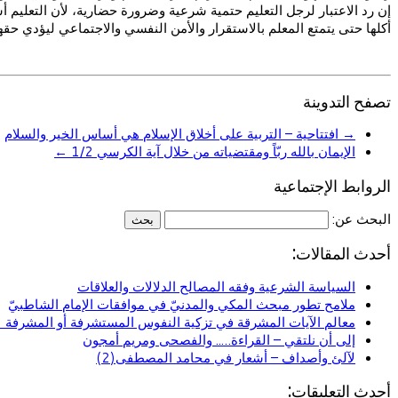
إن رد الاعتبار لرجل التعليم حتمية شرعية وضرورة حضارية، لأن التعليم
أكلها حتى يتمتع المعلم بالاستقرار والأمن النفسي والاجتماعي ليؤدي حق
تصفح التدوينة
→
افتتاحية – التربية على أخلاق الإسلام هي أساس الخير والسلام
الإيمان بالله ربّاً ومقتضياته من خلال آية الكرسي 1/2
←
الروابط الإجتماعية
البحث عن:
أحدث المقالات:
السياسة الشرعية وفقه المصالح الدلالات والعلاقات
ملامح تطور مبحث المكي والمدنيّ في موافقات الإمام الشاطبيّ
معالم الآيات المشرقة في تزكية النفوس المستشرفة أو المشرفة (ا
إلى أن نلتقي – القراءة….. والفصحى ومريم أمجون
لآلئ وأصداف – أشعار في محامد المصطفى(2)
أحدث التعليقات: